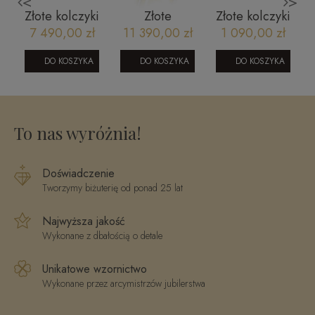
<
>
Złote kolczyki
Złote
Złote kolczyki
z diamentami
obrączki
diamentowane
7 490,00 zł
11 390,00 zł
1 090,00 zł
na zapieciu
ślubne model
duże kwiatki
angielskim
69 żółto białe
010420256
DO KOSZYKA
DO KOSZYKA
DO KOSZYKA
JAE09798
złoto
Basic
To nas wyróżnia!
Doświadczenie
Tworzymy biżuterię od ponad 25 lat
Najwyższa jakość
Wykonane z dbałością o detale
Unikatowe wzornictwo
Wykonane przez arcymistrzów jubilerstwa