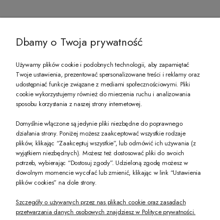
@ZECCORO SOCIAL MEDIA
Dbamy o Twoja prywatność
Używamy plików cookie i podobnych technologii, aby zapamiętać
Twoje ustawienia, prezentować spersonalizowane treści i reklamy oraz
udostępniać funkcje związane z mediami społecznościowymi. Pliki
PREZENT DLA CIEBIE!
cookie wykorzystujemy również do mierzenia ruchu i analizowania
sposobu korzystania z naszej strony internetowej.
-10% na pierwsze zakupy na zeccoro.pl Gdy zapiszesz się do naszego newslet
Domyślnie włączone są jedynie pliki niezbędne do poprawnego
działania strony. Poniżej możesz zaakceptować wszystkie rodzaje
plików, klikając “Zaakceptuj wszystkie”, lub odmówić ich używania (z
Twoje dane będą przetwarzane zgodnie z naszą
polityką prywatności
wyjątkiem niezbędnych). Możesz też dostosować pliki do swoich
potrzeb, wybierając “Dostosuj zgody”. Udzieloną zgodę możesz w
dowolnym momencie wycofać lub zmienić, klikając w link “Ustawienia
POKAŻ PEŁNĄ WERSJĘ STRONY
plików cookies” na dole strony.
Szczegóły o używanych przez nas plikach cookie oraz zasadach
przetwarzania danych osobowych znajdziesz w Polityce prywatności.