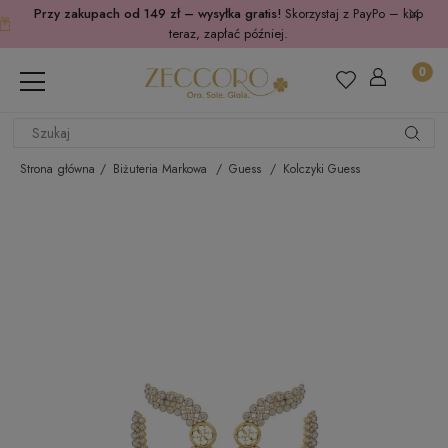
Przy zakupach od 149 zł – wysyłka gratis!
Skorzystaj z PayPo – kup
teraz, zapłać później.
Strona główna
Biżuteria Markowa
Guess
Kolczyki Guess