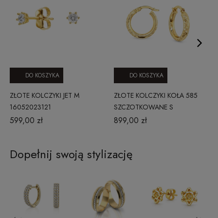
DO KOSZYKA
DO KOSZYKA
ZŁOTE KOLCZYKI JET M
ZŁOTE KOLCZYKI KOŁA 585
16052023121
SZCZOTKOWANE S
1912202364
599,00 zł
899,00 zł
Dopełnij swoją stylizację