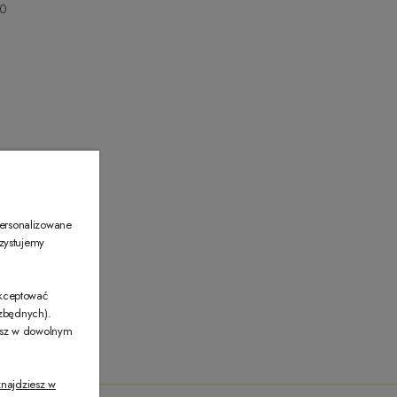
00
00
personalizowane
rzystujemy
akceptować
ezbędnych).
żesz w dowolnym
najdziesz w