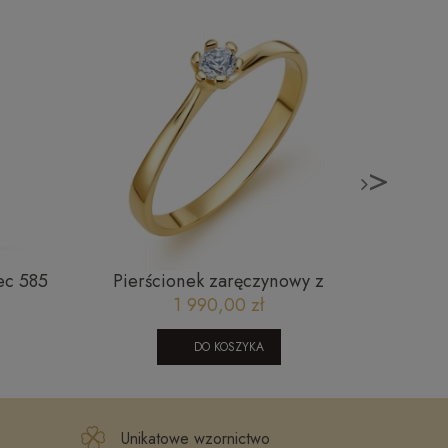
>
ec 585
Pierścionek zaręczynowy z
Mod
diamentem - Flower 0,1 ct
1 990,00 zł
DO KOSZYKA
Unikatowe wzornictwo