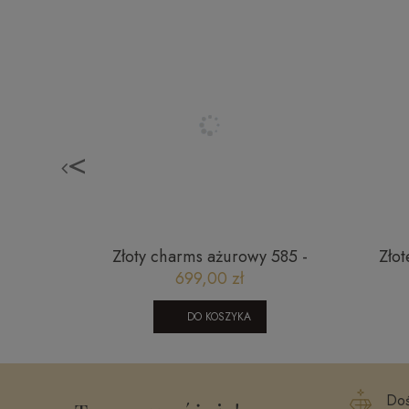
<
rka - 55
Złoty charms ażurowy 585 -
Złot
4-TEC-
mistyczne wzory i złociste blaski
699,00 zł
DO KOSZYKA
Doś