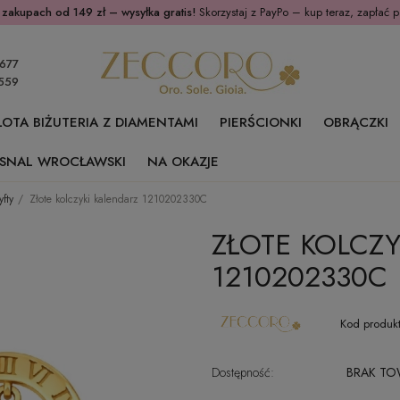
 zakupach od 149 zł – wysyłka gratis!
Skorzystaj z PayPo – kup teraz, zapłać p
677
559
ŁOTA BIŻUTERIA Z DIAMENTAMI
PIERŚCIONKI
OBRĄCZKI
SNAL WROCŁAWSKI
NA OKAZJE
yfty
Złote kolczyki kalendarz 1210202330C
ZŁOTE KOLCZY
1210202330C
Kod produkt
Dostępność:
BRAK T