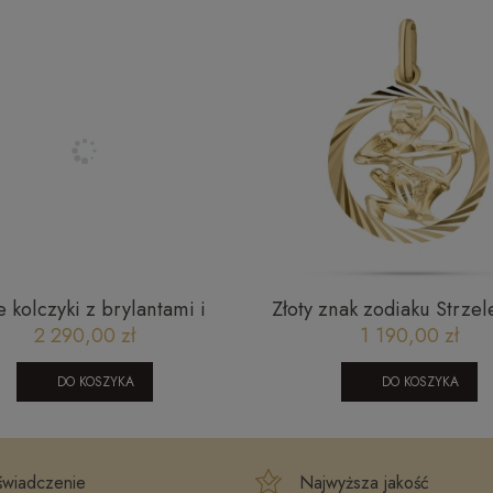
e kolczyki z brylantami i
Złoty znak zodiaku Strzel
szafirem JE5243SAPY
2 290,00 zł
1 190,00 zł
DO KOSZYKA
DO KOSZYKA
wiadczenie
Najwyższa jakość