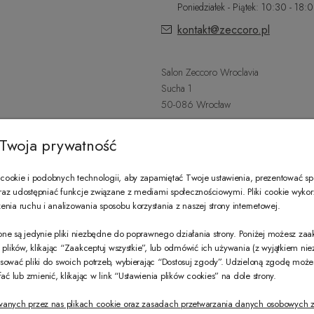
Poniedziałek - Piątek: 10:30 - 18:
kontakt@zeccoro.pl
Salon Zeccoro Wroclavia
Sucha 1
50-086 Wrocław
+48 797 487 559
Twoja prywatność
Poniedziałek - Sobota: 9:00 - 21:
wroclavia@zeccoro.pl
ookie i podobnych technologii, aby zapamiętać Twoje ustawienia, prezentować s
 oraz udostępniać funkcje związane z mediami społecznościowymi. Pliki cookie wyko
nia ruchu i analizowania sposobu korzystania z naszej strony internetowej.
@ZECCORO SOCIAL MEDIA
ne są jedynie pliki niezbędne do poprawnego działania strony. Poniżej możesz za
e plików, klikając “Zaakceptuj wszystkie”, lub odmówić ich używania (z wyjątkiem ni
sować pliki do swoich potrzeb, wybierając “Dostosuj zgody”. Udzieloną zgodę mo
 lub zmienić, klikając w link “Ustawienia plików cookies” na dole strony.
wanych przez nas plikach cookie oraz zasadach przetwarzania danych osobowych z