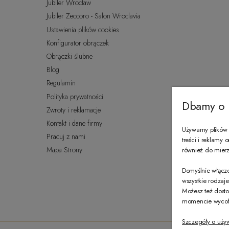
Jubiler Wrocław
Jubiler Zeccoro - Salon Wroclavia
Ustawienia plików cookies
Konfigurator obrączek
Obrączki ślubne
Blog
Regulamin
Polityka prywatności
Dbamy o 
Zwroty i reklamacje
Kontakt i dane firmy
Używamy plików c
Pracuj z nami
treści i reklamy
Mapa Strony
również do mierze
Domyślnie włączo
wszystkie rodzaj
Możesz też dosto
momencie wycofać
Szczegóły o uży