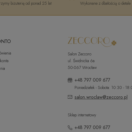
zymy biżuterię od ponad 25 lat
Wykonane z dbałością o detale
ONTO
ówienia
Salon Zeccoro
 konta
ul. Świdnicka 6a
50-067 Wrocław
nia
+48 797 009 677
Poniedziałek - Sobota: 10:30 - 18
salon.wroclaw@zeccoro.pl
Sklep internetowy
+48 797 009 677