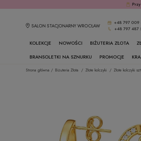
Przy
+48 797 009 
SALON STACJONARNY WROCŁAW
+48 797 487 
KOLEKCJE
NOWOŚCI
BIŻUTERIA ZŁOTA
Z
BRANSOLETKI NA SZNURKU
PROMOCJE
KRA
Strona główna
Biżuteria Złota
Złote kolczyki
Złote kolczyki szt