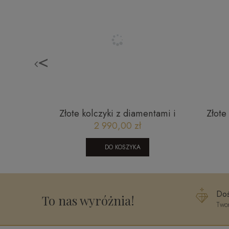
<
lantami
Złote kolczyki z diamentami i
Złote
KR161908Y
london blue topaz JE5018LBTY
zapie
2 990,00 zł
0,1 CT
DO KOSZYKA
Doś
To nas wyróżnia!
Twor