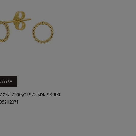
OSZYKA
CZYKI OKRĄGŁE GŁADKIE KULKI
05202371