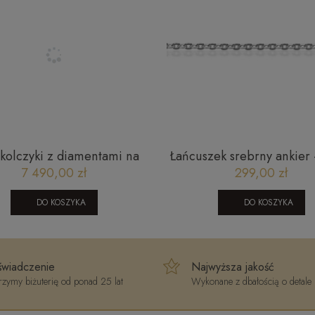
 kolczyki z diamentami na
Łańcuszek srebrny ankier
ciu angielskim JAE09798
rodowany SW-T-B07-B
7 490,00 zł
299,00 zł
L053718
DO KOSZYKA
DO KOSZYKA
wiadczenie
Najwyższa jakość
zymy biżuterię od ponad 25 lat
Wykonane z dbałością o detale