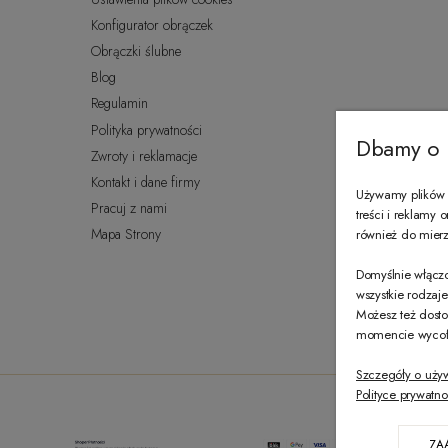
Konfigurator obrączek
Obrączki ślubne
Blog
Regulamin
Polityka prywatności
Dbamy o 
Zwroty i reklamacje
Kontakt i dane firmy
Używamy plików c
Pracuj z nami
treści i reklamy
Mapa Strony
również do mierze
Domyślnie włączo
wszystkie rodzaj
Możesz też dosto
momencie wycofać
Szczegóły o uży
Polityce prywatno
ZA