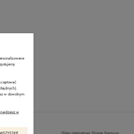
00
personalizowane
rzystujemy
akceptować
ezbędnych).
żesz w dowolnym
najdziesz w
Sklep internetowy Shoper Premium
 WSZYSTKIE