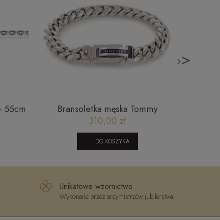
>
 - 55cm
Bransoletka męska Tommy
Zło
055-
Hilfiger 2790433
brylant
310,00 zł
DO KOSZYKA
Unikatowe wzornictwo
Wykonane przez arcymistrzów jubilerstwa