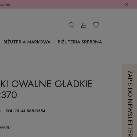
óźniej.
BIŻUTERIA MARKOWA
BIŻUTERIA SREBRNA
ZAPIS DO NEWSLETTERA
YKI OWALNE GŁADKIE
2370
u:
KOL-OL-AU585-0554
OWARU