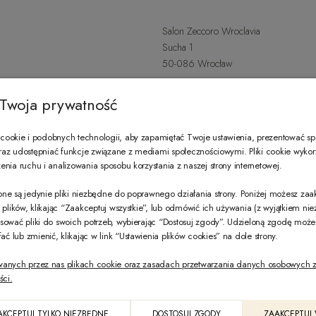
Salon Zeccoro Wroclavia
Sucha 1
50-086 Wrocław
+48 797 487 559
Twoja prywatność
Poniedziałek - Sobota: 9:00 - 21:
wroclavia@zeccoro.pl
ookie i podobnych technologii, aby zapamiętać Twoje ustawienia, prezentować s
 oraz udostępniać funkcje związane z mediami społecznościowymi. Pliki cookie wyko
nia ruchu i analizowania sposobu korzystania z naszej strony internetowej.
@ZECCORO SOCIAL MEDIA
ne są jedynie pliki niezbędne do poprawnego działania strony. Poniżej możesz za
e plików, klikając “Zaakceptuj wszystkie”, lub odmówić ich używania (z wyjątkiem ni
sować pliki do swoich potrzeb, wybierając “Dostosuj zgody”. Udzieloną zgodę mo
 lub zmienić, klikając w link “Ustawienia plików cookies” na dole strony.
wanych przez nas plikach cookie oraz zasadach przetwarzania danych osobowych z
ści.
PL
AKCEPTUJ TYLKO NIEZBĘDNE
DOSTOSUJ ZGODY
ZAAKCEPTUJ