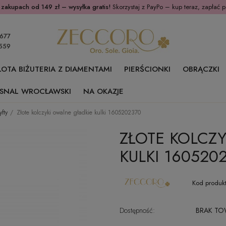
 zakupach od 149 zł – wysyłka gratis!
Skorzystaj z PayPo – kup teraz, zapłać p
677
559
ŁOTA BIŻUTERIA Z DIAMENTAMI
PIERŚCIONKI
OBRĄCZKI
SNAL WROCŁAWSKI
NA OKAZJE
yfty
Złote kolczyki owalne gładkie kulki 1605202370
ZŁOTE KOLCZ
KULKI 160520
Kod produkt
Dostępność:
BRAK T