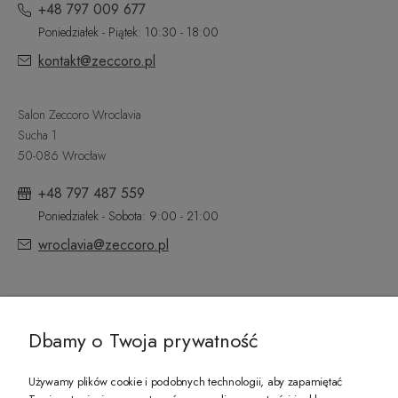
+48 797 009 677
Poniedziałek - Piątek: 10:30 - 18:00
kontakt@zeccoro.pl
Salon Zeccoro Wroclavia
Sucha 1
50-086 Wrocław
+48 797 487 559
Poniedziałek - Sobota: 9:00 - 21:00
wroclavia@zeccoro.pl
@ZECCORO SOCIAL MEDIA
Dbamy o Twoja prywatność
Używamy plików cookie i podobnych technologii, aby zapamiętać