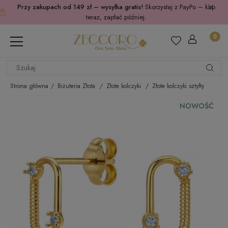
Przy zakupach od 149 zł – wysyłka gratis!
Skorzystaj z PayPo – kup
teraz, zapłać później.
Strona główna
Biżuteria Złota
Złote kolczyki
Złote kolczyki sztyfty
NOWOŚĆ