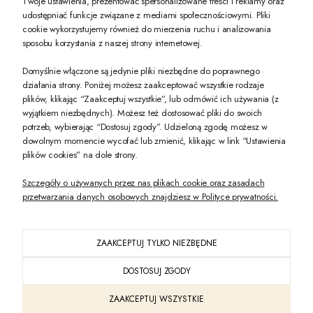
Twoje ustawienia, prezentować spersonalizowane treści i reklamy oraz
udostępniać funkcje związane z mediami społecznościowymi. Pliki
PREZENT DLA CIEBIE!
cookie wykorzystujemy również do mierzenia ruchu i analizowania
sposobu korzystania z naszej strony internetowej.
-10% na pierwsze zakupy na zeccoro.pl Gdy zapiszesz się do naszego newslet
Domyślnie włączone są jedynie pliki niezbędne do poprawnego
działania strony. Poniżej możesz zaakceptować wszystkie rodzaje
plików, klikając “Zaakceptuj wszystkie”, lub odmówić ich używania (z
Twoje dane będą przetwarzane zgodnie z naszą
polityką prywatności
wyjątkiem niezbędnych). Możesz też dostosować pliki do swoich
potrzeb, wybierając “Dostosuj zgody”. Udzieloną zgodę możesz w
dowolnym momencie wycofać lub zmienić, klikając w link “Ustawienia
POKAŻ PEŁNĄ WERSJĘ STRONY
plików cookies” na dole strony.
Szczegóły o używanych przez nas plikach cookie oraz zasadach
przetwarzania danych osobowych znajdziesz w Polityce prywatności.
ZAAKCEPTUJ TYLKO NIEZBĘDNE
PL
DOSTOSUJ ZGODY
Sklep internetowy Shoper Premium
ZAAKCEPTUJ WSZYSTKIE