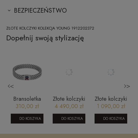
BEZPIECZEŃSTWO
ZŁOTE KOLCZYKI KOLEKCJA YOUNG 1912202372
Dopełnij swoją stylizację
<
>
Bransoletka
Złote kolczyki
Złote kolczyki
Tommy
z naturalnymi
diamentowane
310,00 zł
4 490,00 zł
1 090,00 zł
Hilfiger
szafirami 002
duże kwiatki
2790462
010420256
DO KOSZYKA
DO KOSZYKA
DO KOSZYKA
-
Basic