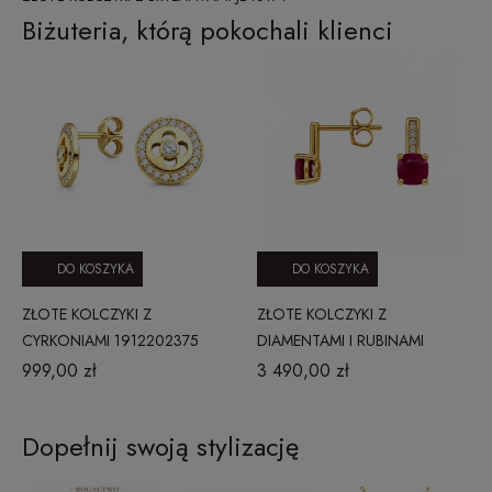
Biżuteria, którą pokochali klienci
DO KOSZYKA
DO KOSZYKA
ZŁOTE KOLCZYKI Z
ZŁOTE KOLCZYKI Z
CYRKONIAMI 1912202375
DIAMENTAMI I RUBINAMI
JE4665RBY
999,00 zł
3 490,00 zł
Dopełnij swoją stylizację