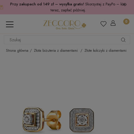
Przy zakupach od 149 zł – wysyłka gratis!
Skorzystaj z PayPo – kup
teraz, zapłać później.
Strona główna
Złota biżuteria z diamentami
Złote kolczyki z diamentami