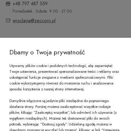
+48 797 487 559
Poniedziałek - Sobota: 9:00 - 21:00
wroclavia@zeccoro.pl
@ZECCORO SOCIAL MEDIA
Dbamy o Twoja prywatność
Używamy plików cookie i podobnych technologii, aby zapamiętać
Twoje ustawienia, prezentować spersonalizowane treści i reklamy oraz
udostępniać funkcje związane z mediami społecznościowymi. Pliki
PREZENT DLA CIEBIE!
cookie wykorzystujemy również do mierzenia ruchu i analizowania
sposobu korzystania z naszej strony internetowej.
-10% na pierwsze zakupy na zeccoro.pl Gdy zapiszesz się do naszego newslet
Domyślnie włączone są jedynie pliki niezbędne do poprawnego
działania strony. Poniżej możesz zaakceptować wszystkie rodzaje
plików, klikając “Zaakceptuj wszystkie”, lub odmówić ich używania (z
Twoje dane będą przetwarzane zgodnie z naszą
polityką prywatności
wyjątkiem niezbędnych). Możesz też dostosować pliki do swoich
potrzeb, wybierając “Dostosuj zgody”. Udzieloną zgodę możesz w
dowolnym momencie wycofać lub zmienić, klikając w link “Ustawienia