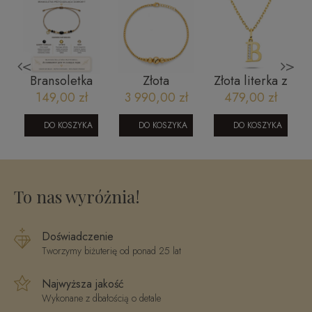
<
>
Bransoletka
Złota
Złota literka z
na szczęście:
bransoletka
cyrkoniami B
149,00 zł
3 990,00 zł
479,00 zł
Bogactwo
większe i
czarny
mniejsze
DO KOSZYKA
DO KOSZYKA
DO KOSZYKA
turmalin,
kulki
cyrtyn, piryt
diamentowane
1006202331XL
To nas wyróżnia!
Doświadczenie
Tworzymy biżuterię od ponad 25 lat
Najwyższa jakość
Wykonane z dbałością o detale