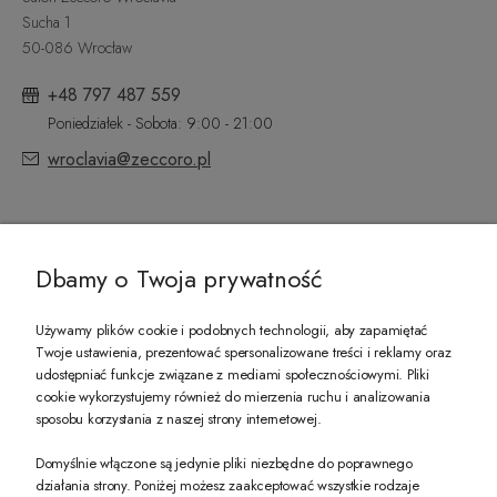
Sucha 1
50-086 Wrocław
+48 797 487 559
Poniedziałek - Sobota: 9:00 - 21:00
wroclavia@zeccoro.pl
@ZECCORO SOCIAL MEDIA
Dbamy o Twoja prywatność
Używamy plików cookie i podobnych technologii, aby zapamiętać
Twoje ustawienia, prezentować spersonalizowane treści i reklamy oraz
udostępniać funkcje związane z mediami społecznościowymi. Pliki
PREZENT DLA CIEBIE!
cookie wykorzystujemy również do mierzenia ruchu i analizowania
sposobu korzystania z naszej strony internetowej.
-10% na pierwsze zakupy na zeccoro.pl Gdy zapiszesz się do naszego newslet
Domyślnie włączone są jedynie pliki niezbędne do poprawnego
działania strony. Poniżej możesz zaakceptować wszystkie rodzaje