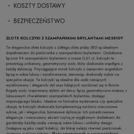
KOSZTY DOSTAWY
BEZPIECZEŃSTWO
ZŁOTE KOLCZYKI Z SZAMPAŃSKIMI BRYLANTAMI ME3810Y
Te eleganckie złote kolczyki z żółtego złota próby 585 są idealnym
dopełnieniem do pierścionka z szampańskimi brylantami. Ozdobione
łącznie 94 szampańskimi brylantami o masie 0,61 ct, kolczyki te
prezentują unikatowy, geometryczny wzór, który doskonale współgra z
każdą stylizacją. Przyciągające wzrok kolczyki z zapięciem angielskim
łączą w sobie luksus i wyrafinowanie, stanowiąc doskonały wybór na
specjalne okazje. Te kolczyki są idealne dla osób ceniących
wyrafinowany i elegancki styl oraz lubiących wyróżniać się w tłumie.
Bogaty wzór, inspirowany stylem art deco, łączy geometryczne motywy z
luksusowym charakterem szampańskich brylantów, dodając
imponującego blasku. Idealne na formalne wydarzenia czy specjalne
okazje, te kolczyki doskonale komplementują zarówno wieczorowe
suknie, jak i eleganckie, biznesowe stylizacje. Ich ponadczasowa
elegancja i nowoczesny akcent czynią je wyjątkowym dodatkiem do
garderoby każdej osoby ceniącej sobie luksus i unikalny design.
Dostępne są jako część kolekcji, do której należy również pierścionek,
dostępny pod tym linkiem:
Złoty pierścionek z szampańskimi