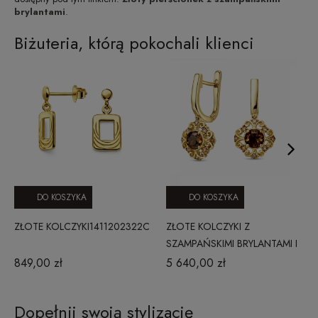
brylantami
.
Biżuteria, którą pokochali klienci
DO KOSZYKA
DO KOSZYKA
ZŁOTE KOLCZYKI1411202322C
ZŁOTE KOLCZYKI Z
SZAMPAŃSKIMI BRYLANTAMI I
KWARCEM DYMNYM
849,00 zł
5 640,00 zł
PE4740SMCHY
Dopełnij swoją stylizację