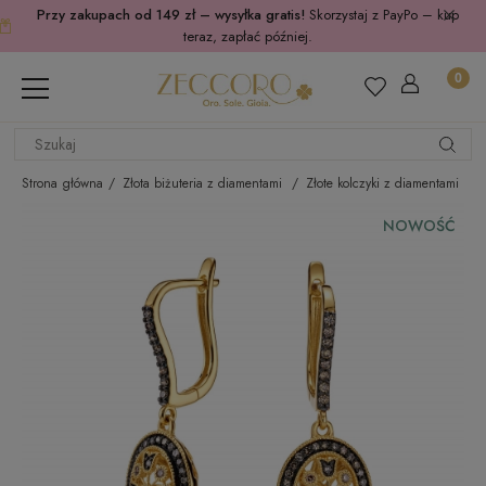
Przy zakupach od 149 zł – wysyłka gratis!
Skorzystaj z PayPo – kup
teraz, zapłać później.
Strona główna
Złota biżuteria z diamentami
Złote kolczyki z diamentami
NOWOŚĆ