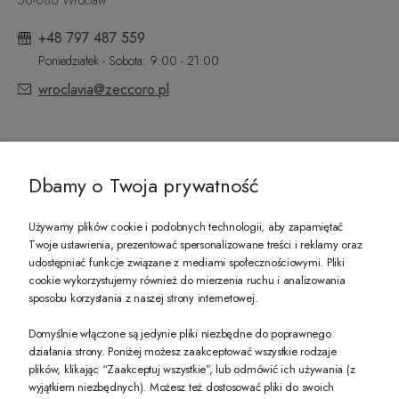
+48 797 487 559
Poniedziałek - Sobota: 9:00 - 21:00
wroclavia@zeccoro.pl
@ZECCORO SOCIAL MEDIA
Dbamy o Twoja prywatność
Używamy plików cookie i podobnych technologii, aby zapamiętać
Twoje ustawienia, prezentować spersonalizowane treści i reklamy oraz
udostępniać funkcje związane z mediami społecznościowymi. Pliki
PREZENT DLA CIEBIE!
cookie wykorzystujemy również do mierzenia ruchu i analizowania
sposobu korzystania z naszej strony internetowej.
-10% na pierwsze zakupy na zeccoro.pl Gdy zapiszesz się do naszego newslet
Domyślnie włączone są jedynie pliki niezbędne do poprawnego
działania strony. Poniżej możesz zaakceptować wszystkie rodzaje
plików, klikając “Zaakceptuj wszystkie”, lub odmówić ich używania (z
Twoje dane będą przetwarzane zgodnie z naszą
polityką prywatności
wyjątkiem niezbędnych). Możesz też dostosować pliki do swoich