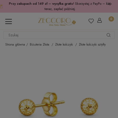
Przy zakupach od 149 zł – wysyłka gratis!
Skorzystaj z PayPo – kup
teraz, zapłać później.
Strona główna
Biżuteria Złota
Złote kolczyki
Złote kolczyki sztyfty