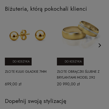
Biżuteria, którą pokochali klienci
DO KOSZYKA
DO KOSZYKA
ZŁOTE KULKI GŁADKIE 7MM
ZŁOTE OBRĄCZKI ŚLUBNE Z
BRYLANTAMI MODEL 292
ŻÓŁTE ZŁOTO
699,00 zł
20 990,00 zł
Dopełnij swoją stylizację