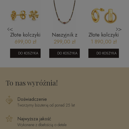
<
>
i
Złote kolczyki
Naszyjnik z
Złote kolczyki
i
1409202329
kamieniami
699,00 zł
299,00 zł
1 890,00 zł
naturalnymi -
Crystals by
DO KOSZYKA
DO KOSZYKA
DO KOSZYKA
Swarovski,
agat
botswana,
kwarc dymny
To nas wyróżnia!
Doświadczenie
Tworzymy biżuterię od ponad 25 lat
Najwyższa jakość
Wykonane z dbałością o detale