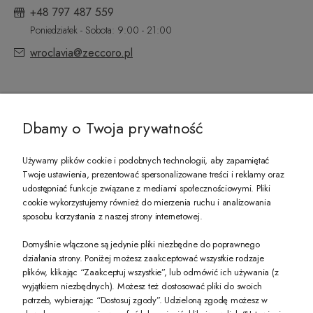
+48 797 487 559
Poniedziałek - Sobota: 9:00 - 21:00
wroclavia@zeccoro.pl
@ZECCORO SOCIAL MEDIA
Dbamy o Twoja prywatność
Używamy plików cookie i podobnych technologii, aby zapamiętać
Twoje ustawienia, prezentować spersonalizowane treści i reklamy oraz
udostępniać funkcje związane z mediami społecznościowymi. Pliki
PREZENT DLA CIEBIE!
cookie wykorzystujemy również do mierzenia ruchu i analizowania
sposobu korzystania z naszej strony internetowej.
-10% na pierwsze zakupy na zeccoro.pl Gdy zapiszesz się do naszego newslet
Domyślnie włączone są jedynie pliki niezbędne do poprawnego
działania strony. Poniżej możesz zaakceptować wszystkie rodzaje
plików, klikając “Zaakceptuj wszystkie”, lub odmówić ich używania (z
Twoje dane będą przetwarzane zgodnie z naszą
polityką prywatności
wyjątkiem niezbędnych). Możesz też dostosować pliki do swoich
potrzeb, wybierając “Dostosuj zgody”. Udzieloną zgodę możesz w