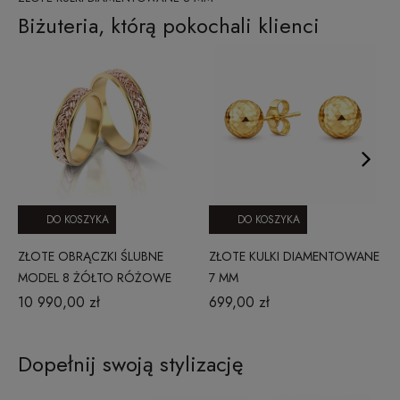
Biżuteria, którą pokochali klienci
DO KOSZYKA
DO KOSZYKA
ZŁOTE OBRĄCZKI ŚLUBNE
ZŁOTE KULKI DIAMENTOWANE
MODEL 8 ŻÓŁTO RÓŻOWE
7 MM
ZŁOTO
10 990,00 zł
699,00 zł
Dopełnij swoją stylizację