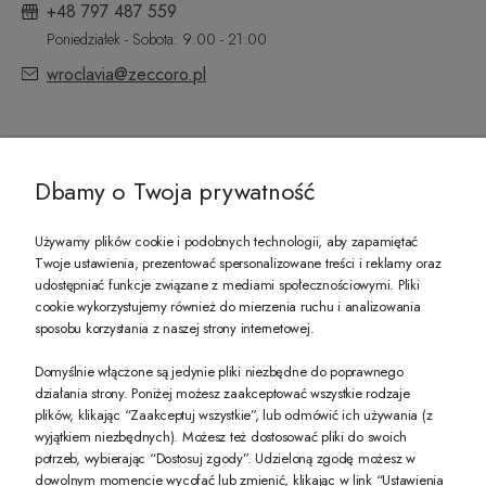
+48 797 487 559
Poniedziałek - Sobota: 9:00 - 21:00
wroclavia@zeccoro.pl
@ZECCORO SOCIAL MEDIA
Dbamy o Twoja prywatność
Używamy plików cookie i podobnych technologii, aby zapamiętać
Twoje ustawienia, prezentować spersonalizowane treści i reklamy oraz
udostępniać funkcje związane z mediami społecznościowymi. Pliki
PREZENT DLA CIEBIE!
cookie wykorzystujemy również do mierzenia ruchu i analizowania
sposobu korzystania z naszej strony internetowej.
-10% na pierwsze zakupy na zeccoro.pl Gdy zapiszesz się do naszego newslet
Domyślnie włączone są jedynie pliki niezbędne do poprawnego
działania strony. Poniżej możesz zaakceptować wszystkie rodzaje
plików, klikając “Zaakceptuj wszystkie”, lub odmówić ich używania (z
Twoje dane będą przetwarzane zgodnie z naszą
polityką prywatności
wyjątkiem niezbędnych). Możesz też dostosować pliki do swoich
potrzeb, wybierając “Dostosuj zgody”. Udzieloną zgodę możesz w
dowolnym momencie wycofać lub zmienić, klikając w link “Ustawienia