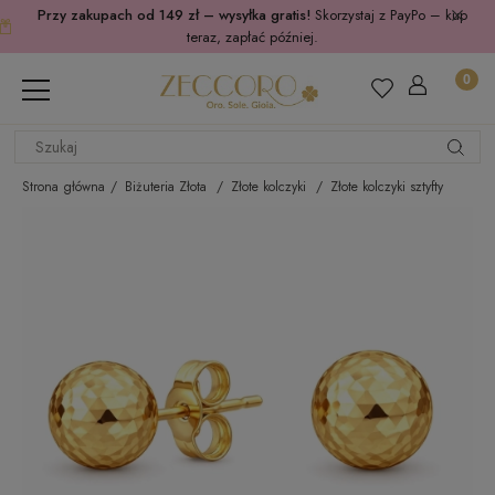
Przy zakupach od 149 zł – wysyłka gratis!
Skorzystaj z PayPo – kup
teraz, zapłać później.
Strona główna
Biżuteria Złota
Złote kolczyki
Złote kolczyki sztyfty