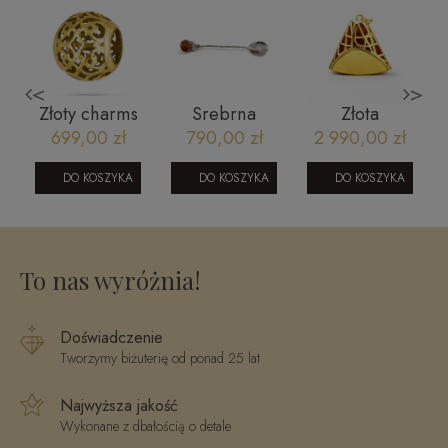
<
>
Złoty charms
Srebrna
Złota
ażurowy 585 -
łyżeczka z
zawieszka w
ł
699,00 zł
790,00 zł
2 990,00 zł
y
mistyczne
bursztynem
kształcie
wzory i
piramidy
DO KOSZYKA
DO KOSZYKA
DO KOSZYKA
złociste blaski
To nas wyróżnia!
Doświadczenie
Tworzymy biżuterię od ponad 25 lat
Najwyższa jakość
Wykonane z dbałością o detale