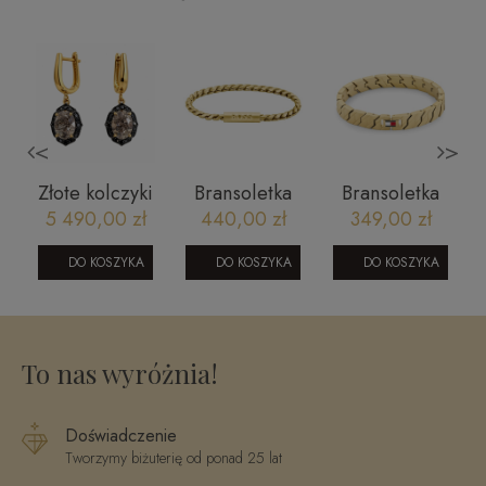
<
>
ż
Złote kolczyki
Bransoletka
Bransoletka
i
z brylantami i
BOSS
Tommy
5 490,00 zł
440,00 zł
349,00 zł
kwarcem
1580696
Hilfiger
rutylowym
2790620
DO KOSZYKA
DO KOSZYKA
DO KOSZYKA
RE14536RUTBDY
To nas wyróżnia!
Doświadczenie
Tworzymy biżuterię od ponad 25 lat