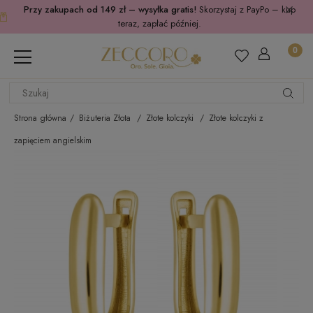
Przy zakupach od 149 zł – wysyłka gratis!
Skorzystaj z PayPo – kup
teraz, zapłać później.
Strona główna
Biżuteria Złota
Złote kolczyki
Złote kolczyki z
zapięciem angielskim