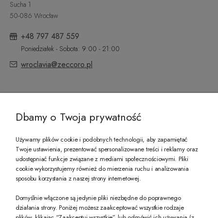
Sucha 1
50-086 Wrocław
+48 797 487 559
Poniedziałek - Sobota: 9:00 - 21:00
wroclavia@zeccoro.pl
@ZECCORO SOCIAL MEDIA
Dbamy o Twoja prywatność
Używamy plików cookie i podobnych technologii, aby zapamiętać
Twoje ustawienia, prezentować spersonalizowane treści i reklamy oraz
udostępniać funkcje związane z mediami społecznościowymi. Pliki
PREZENT DLA CIEBIE!
cookie wykorzystujemy również do mierzenia ruchu i analizowania
sposobu korzystania z naszej strony internetowej.
-10% na pierwsze zakupy na zeccoro.pl Gdy zapiszesz się do naszego newslet
Domyślnie włączone są jedynie pliki niezbędne do poprawnego
działania strony. Poniżej możesz zaakceptować wszystkie rodzaje
plików, klikając “Zaakceptuj wszystkie”, lub odmówić ich używania (z