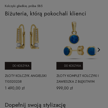
Kolczyki gładkie, próba 585
Biżuteria, którą pokochali klienci
DO KOSZYKA
DO KOSZYKA
ZŁOTY KOLCZYK ANGIELSKI
ZŁOTY KOMPLET KOLCZYKI I
110520238
ZAWIESZKA Z BŁĘKITNYM
OPALEM S- ZŁOTO 585 PRIMA
1 490,00 zł
999,00 zł
Dopełnij swoją stylizację