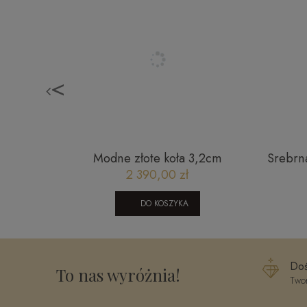
<
serduszku
Modne złote koła 3,2cm
Srebrn
1505202330
2 390,00 zł
DO KOSZYKA
Doś
To nas wyróżnia!
Twor