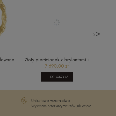
>
ilowane
Złoty pierścionek z brylantami i
Oryginal
CM
rubinem RR46093RBY 0,11 ct
7 690,00 zł
DO KOSZYKA
Unikatowe wzornictwo
Wykonane przez arcymistrzów jubilerstwa