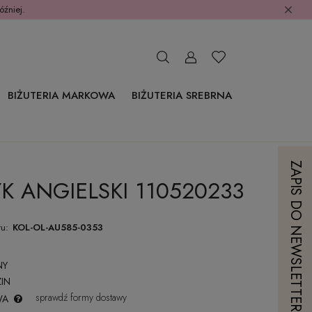
óźniej.
BIŻUTERIA MARKOWA
BIŻUTERIA SREBRNA
ZAPIS DO NEWSLETTERA
K ANGIELSKI 110520233
u:
KOL-OL-AU585-0353
NY
IN
sprawdź formy dostawy
WA