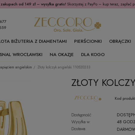
 zakupach od 149 zł – wysyłka gratis!
Skorzystaj z PayPo – kup teraz, zapłać p
677
559
ŁOTA BIŻUTERIA Z DIAMENTAMI
PIERŚCIONKI
OBRĄCZKI
SNAL WROCŁAWSKI
NA OKAZJE
DLA KOGO
 zapięciem angielskim
Złoty kolczyk angielski 110520233
ZŁOTY KOLCZY
Kod produkt
Dostępność:
DOSTĘP
Wysyłka w:
48 GODZ
Dostawa:
DARMO