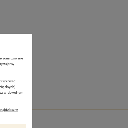
00
personalizowane
rzystujemy
akceptować
ezbędnych).
żesz w dowolnym
najdziesz w