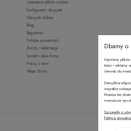
Ustawienia plików cookies
Konfigurator obrączek
Obrączki ślubne
Blog
Regulamin
Polityka prywatności
Dbamy o 
Zwroty i reklamacje
Kontakt i dane firmy
Używamy plików c
Pracuj z nami
treści i reklamy
Mapa Strony
również do mierze
Domyślnie włączo
wszystkie rodzaj
Możesz też dosto
momencie wycofać
Szczegóły o uży
Polityce prywatno