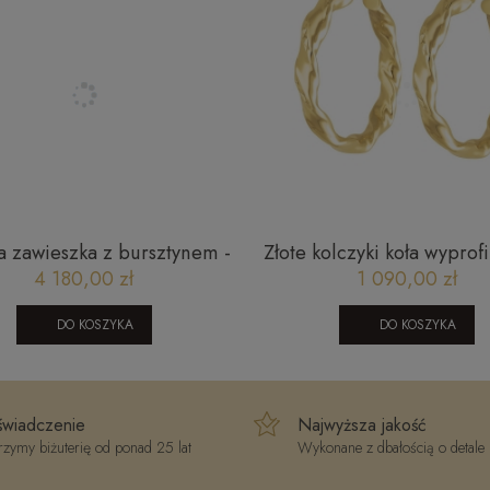
a zawieszka z bursztynem -
Złote kolczyki koła wyprof
dzban
i diamentowane 2,5 
4 180,00 zł
1 090,00 zł
DO KOSZYKA
DO KOSZYKA
wiadczenie
Najwyższa jakość
zymy biżuterię od ponad 25 lat
Wykonane z dbałością o detale