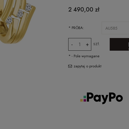
CENA NIE ZAWIERA EWENTUALNYCH
2 490,00 zł
KOSZTÓW PŁATNOŚCI
*
PRÓBA:
szt.
-
+
*
- Pole wymagane
zapytaj o produkt