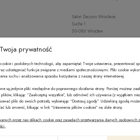
Salon Zeccoro Wroclavia
Sucha 1
50-086 Wrocław
+48 797 487 559
Twoja prywatność
Poniedziałek - Sobota: 9:00 - 21:
wroclavia@zeccoro.pl
ookie i podobnych technologii, aby zapamiętać Twoje ustawienia, prezentować s
 oraz udostępniać funkcje związane z mediami społecznościowymi. Pliki cookie wyko
nia ruchu i analizowania sposobu korzystania z naszej strony internetowej.
@ZECCORO SOCIAL MEDIA
ne są jedynie pliki niezbędne do poprawnego działania strony. Poniżej możesz za
e plików, klikając “Zaakceptuj wszystkie”, lub odmówić ich używania (z wyjątkiem ni
sować pliki do swoich potrzeb, wybierając “Dostosuj zgody”. Udzieloną zgodę mo
 lub zmienić, klikając w link “Ustawienia plików cookies” na dole strony.
wanych przez nas plikach cookie oraz zasadach przetwarzania danych osobowych z
ści.