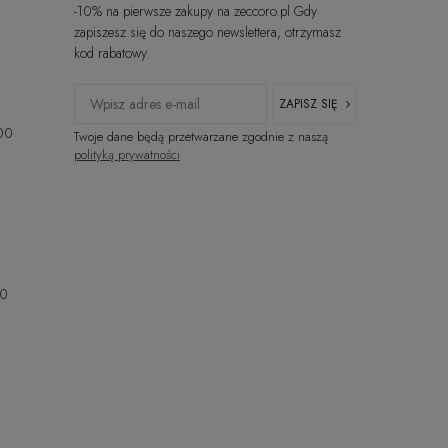
-10% na pierwsze zakupy na zeccoro.pl Gdy
zapiszesz się do naszego newslettera, otrzymasz
kod rabatowy.
ZAPISZ SIĘ
:00
Twoje dane będą przetwarzane zgodnie z naszą
polityką prywatności
00