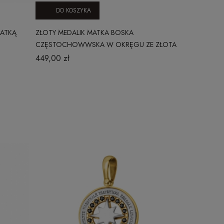
DO KOSZYKA
MATKĄ
ZŁOTY MEDALIK MATKA BOSKA
CZĘSTOCHOWWSKA W OKRĘGU ZE ZŁOTA
585
449,00 zł