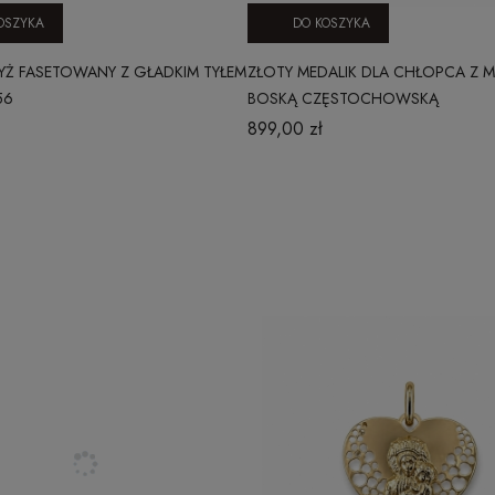
OSZYKA
DO KOSZYKA
YŻ FASETOWANY Z GŁADKIM TYŁEM
ZŁOTY MEDALIK DLA CHŁOPCA Z 
56
BOSKĄ CZĘSTOCHOWSKĄ
899,00 zł