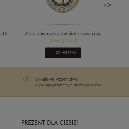
>
LIK
Złota zawieszka dwukolorowa róża
Złoty 
02322
wiatrów z czarnymi cyrkoniami
klasycz
3 690,00 zł
złoto 585 Vento
DO KOSZYKA
Unikatowe wzornictwo
Wykonane przez arcymistrzów jubilerstwa
PREZENT DLA CIEBIE!