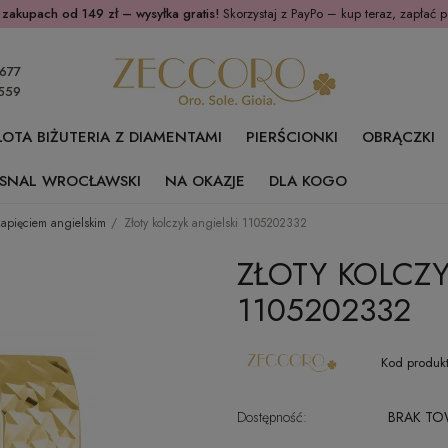
 zakupach od 149 zł – wysyłka gratis!
Skorzystaj z PayPo – kup teraz, zapłać p
677
559
ŁOTA BIŻUTERIA Z DIAMENTAMI
PIERŚCIONKI
OBRĄCZKI
SNAL WROCŁAWSKI
NA OKAZJE
DLA KOGO
 zapięciem angielskim
Złoty kolczyk angielski 1105202332
ZŁOTY KOLCZY
1105202332
Kod produkt
Dostępność:
BRAK T