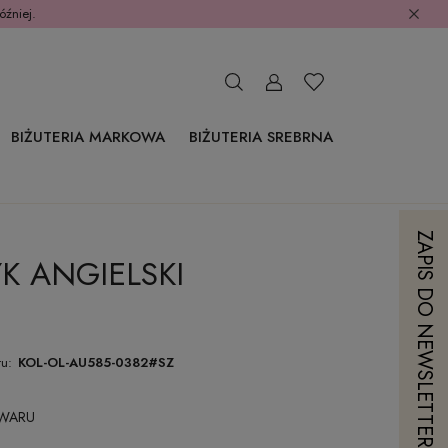
óźniej.
BIŻUTERIA MARKOWA
BIŻUTERIA SREBRNA
ZAPIS DO NEWSLETTERA
K ANGIELSKI
u:
KOL-OL-AU585-0382#SZ
OWARU