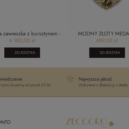
a zawieszka z bursztynem -
MODNY ZŁOTY MEDA
dzban
AŻUROWE SERCE 23052
4 180,00 zł
699,00 zł
DO KOSZYKA
DO KOSZYKA
wiadczenie
Najwyższa jakość
zymy biżuterię od ponad 25 lat
Wykonane z dbałością o detale
ONTO