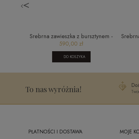
<
antami i
Srebrna zawieszka z bursztynem -
Srebrn
,11 ct
liść
590,00 zł
DO KOSZYKA
Doś
To nas wyróżnia!
Twor
PŁATNOŚCI I DOSTAWA
MOJE K