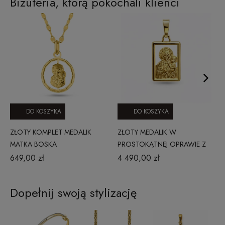
Biżuteria, którą pokochali klienci
DO KOSZYKA
DO KOSZYKA
ZŁOTY KOMPLET MEDALIK
ZŁOTY MEDALIK W
MATKA BOSKA
PROSTOKĄTNEJ OPRAWIE Z
CZĘSTOCHOWSKA Z
WIZERUNKIEM MATKI BOSKIEJ
649,00 zł
4 490,00 zł
ŁAŃCUSZKIEM -
CZĘSTOCHOWSKIEJ- M
DIAMENTOWANY OKRĄG
Dopełnij swoją stylizację