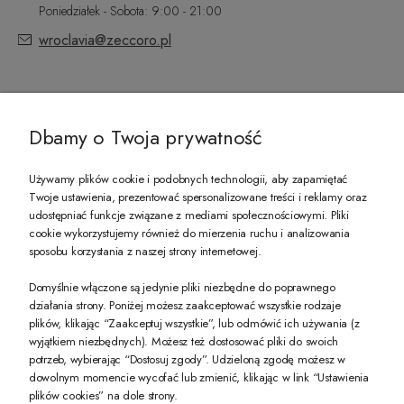
Poniedziałek - Sobota: 9:00 - 21:00
wroclavia@zeccoro.pl
@ZECCORO SOCIAL MEDIA
Dbamy o Twoja prywatność
Używamy plików cookie i podobnych technologii, aby zapamiętać
Twoje ustawienia, prezentować spersonalizowane treści i reklamy oraz
udostępniać funkcje związane z mediami społecznościowymi. Pliki
PREZENT DLA CIEBIE!
cookie wykorzystujemy również do mierzenia ruchu i analizowania
sposobu korzystania z naszej strony internetowej.
-10% na pierwsze zakupy na zeccoro.pl Gdy zapiszesz się do naszego newslet
Domyślnie włączone są jedynie pliki niezbędne do poprawnego
działania strony. Poniżej możesz zaakceptować wszystkie rodzaje
plików, klikając “Zaakceptuj wszystkie”, lub odmówić ich używania (z
Twoje dane będą przetwarzane zgodnie z naszą
polityką prywatności
wyjątkiem niezbędnych). Możesz też dostosować pliki do swoich
potrzeb, wybierając “Dostosuj zgody”. Udzieloną zgodę możesz w
dowolnym momencie wycofać lub zmienić, klikając w link “Ustawienia
POKAŻ PEŁNĄ WERSJĘ STRONY
plików cookies” na dole strony.