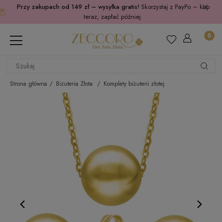
Przy zakupach od 149 zł – wysyłka gratis!
Skorzystaj z PayPo – kup
teraz, zapłać później.
Strona główna
Biżuteria Złota
Komplety biżuterii złotej