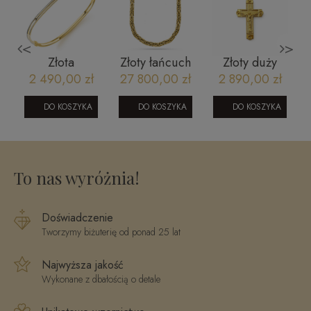
<
>
Złota
Złoty łańcuch
Złoty duży
bransoletka
męski -
krzyż z
2 490,00 zł
27 800,00 zł
2 890,00 zł
y
bangle
królewski 5
wizerunkiem
dwukolorowa
mm 55 CM
Jezusa
DO KOSZYKA
DO KOSZYKA
DO KOSZYKA
260920236
To nas wyróżnia!
Doświadczenie
Tworzymy biżuterię od ponad 25 lat
Najwyższa jakość
Wykonane z dbałością o detale