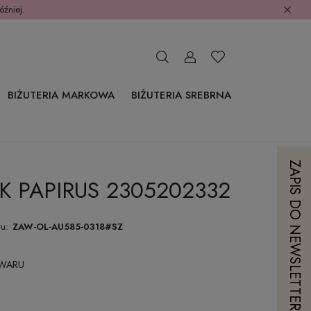
óźniej.
BIŻUTERIA MARKOWA
BIŻUTERIA SREBRNA
ZAPIS DO NEWSLETTERA
K PAPIRUS 2305202332
u:
ZAW-OL-AU585-0318#SZ
OWARU