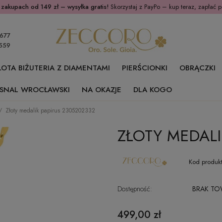
 zakupach od 149 zł – wysyłka gratis!
Skorzystaj z PayPo – kup teraz, zapłać p
677
559
ŁOTA BIŻUTERIA Z DIAMENTAMI
PIERŚCIONKI
OBRĄCZKI
SNAL WROCŁAWSKI
NA OKAZJE
DLA KOGO
Złoty medalik papirus 2305202332
ZŁOTY MEDALI
Kod produkt
Dostępność:
BRAK T
499,00 zł