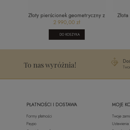
KULKAMI
Złoty pierścionek z brylantem
Łańcus
Ą M
KR55402W11 0,09 CT
cm r
2 350,00 zł
DO KOSZYKA
Doś
To nas wyróżnia!
Twor
PŁATNOŚCI I DOSTAWA
MOJE K
Formy płatności
Twoje zam
Paypo
Ustawienia