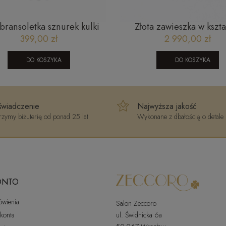
zek srebrny pancerka - 55
Złoty naszyjnik z diame
odowany SW-T-B04-TEC-
Bizzotto AU-750 NE07-
249,00 zł
10 790,00 zł
IRL00G4
DO KOSZYKA
DO KOSZYKA
wiadczenie
Najwyższa jakość
zymy biżuterię od ponad 25 lat
Wykonane z dbałością o detale
ONTO
ówienia
Salon Zeccoro
 konta
ul. Świdnicka 6a