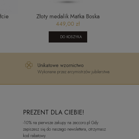
ntami
Złote kolczyki z białego złota
Złoty pi
N0YW-D
1402202413
ci
2 490,00 zł
DO KOSZYKA
Unikatowe wzornictwo
Wykonane przez arcymistrzów jubilerstwa
PREZENT DLA CIEBIE!
-10% na pierwsze zakupy na zeccoro.pl Gdy
zapiszesz się do naszego newslettera, otrzymasz
kod rabatowy.