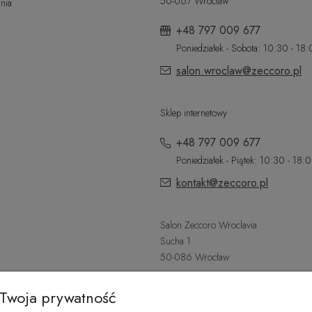
50-067 Wrocław
nia
+48 797 009 677
Poniedziałek - Sobota: 10:30 - 18
salon.wroclaw@zeccoro.pl
Sklep internetowy
+48 797 009 677
Poniedziałek - Piątek: 10:30 - 18:
kontakt@zeccoro.pl
Salon Zeccoro Wroclavia
Sucha 1
50-086 Wrocław
+48 797 487 559
Twoja prywatność
Poniedziałek - Sobota: 9:00 - 21: