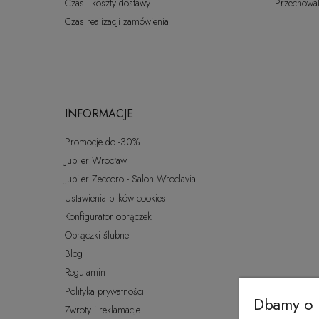
Czas i koszty dostawy
Przechowal
Czas realizacji zamówienia
INFORMACJE
Promocje do -30%
Jubiler Wrocław
Jubiler Zeccoro - Salon Wroclavia
Ustawienia plików cookies
Konfigurator obrączek
Obrączki ślubne
Blog
Regulamin
Polityka prywatności
Dbamy o 
Zwroty i reklamacje