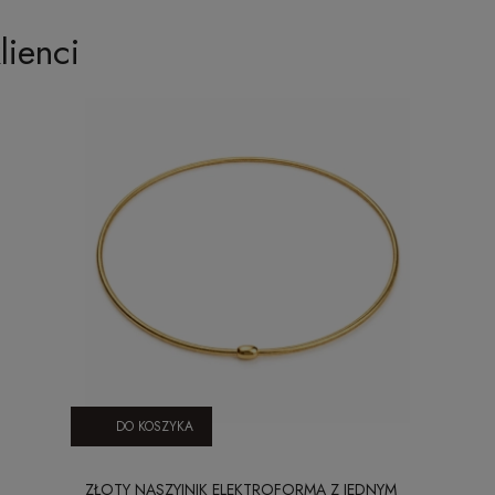
lienci
DO KOSZYKA
ZŁOTY NASZYJNIK ELEKTROFORMA Z JEDNYM