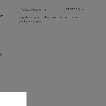
ZAPISZ SIĘ
:00
Twoje dane będą przetwarzane zgodnie z naszą
polityką prywatności
00
00