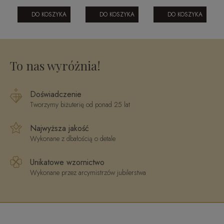
5
Young
splecione
różowego
y
020220246
rury gładkie
złota
DO KOSZYKA
DO KOSZYKA
DO KOSZYKA
Chain
CE1721P
4
To nas wyróżnia!
Doświadczenie
Tworzymy biżuterię od ponad 25 lat
Najwyższa jakość
Wykonane z dbałością o detale
Unikatowe wzornictwo
Wykonane przez arcymistrzów jubilerstwa