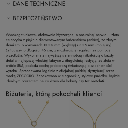
DANE TECHNICZNE
BEZPIECZEŃSTWO
Wysokogatunkowa, efektownie błyszcząca, o naturalnej barwie – złota
celebrytka z pięknie diamentowanym łańcuszkiem (ankier), ze złotymi
słonikami o wymiarach 13 x 6 mm (większy) i 5 x 5 mm (mniejszy).
Łańcuszek o długości 45 cm, z możliwością regulacji za pomocą
przedłużki. Wykonana z najwyższą starannością i dbałością o każdy
detal w najlepszej włoskiej fabryce z długoletnią tradycją, ze złota w
próbie 585, posiada cechę probierczą świadczącą o szlachetności
wyrobu. Sprzedawana legalnie z oficjalnej polskiej dystrybucji przez
markę ZECCORO. Zapakowana w eleganckie, stylowe pudełko, będzie
idealnym prezentem na co dzień dla kobiety czy też nastolatki.
Biżuteria, którą pokochali klienci