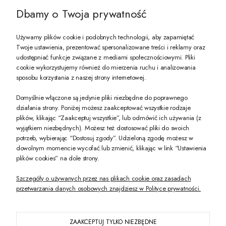
Dbamy o Twoja prywatność
Używamy plików cookie i podobnych technologii, aby zapamiętać
Twoje ustawienia, prezentować spersonalizowane treści i reklamy oraz
udostępniać funkcje związane z mediami społecznościowymi. Pliki
PREZENT DLA CIEBIE!
cookie wykorzystujemy również do mierzenia ruchu i analizowania
sposobu korzystania z naszej strony internetowej.
-10% na pierwsze zakupy na zeccoro.pl Gdy zapiszesz się do naszego newslet
Domyślnie włączone są jedynie pliki niezbędne do poprawnego
działania strony. Poniżej możesz zaakceptować wszystkie rodzaje
plików, klikając “Zaakceptuj wszystkie”, lub odmówić ich używania (z
Twoje dane będą przetwarzane zgodnie z naszą
polityką prywatności
wyjątkiem niezbędnych). Możesz też dostosować pliki do swoich
potrzeb, wybierając “Dostosuj zgody”. Udzieloną zgodę możesz w
dowolnym momencie wycofać lub zmienić, klikając w link “Ustawienia
POKAŻ PEŁNĄ WERSJĘ STRONY
plików cookies” na dole strony.
Szczegóły o używanych przez nas plikach cookie oraz zasadach
przetwarzania danych osobowych znajdziesz w Polityce prywatności.
ZAAKCEPTUJ TYLKO NIEZBĘDNE