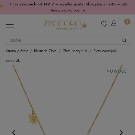
Przy zakupach od 149 zł – wysyłka gratis!
Skorzystaj z PayPo – kup
teraz, zapłać później.
Strona główna
Biżuteria Złota
Złote naszyjniki
Złote naszyjniki
celebrytki
NOWOŚĆ