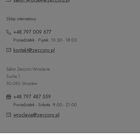
Sklep internetowy
+48 797 009 677
Poniedziałek - Piątek: 10:30 - 18:00
kontakt@zeccoro.pl
Salon Zeccoro Wroclavia
Sucha 1
50-086 Wrocław
+48 797 487 559
Poniedziałek - Sobota: 9:00 - 21:00
wroclavia@zeccoro.pl
@ZECCORO SOCIAL MEDIA