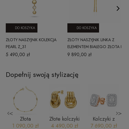
DO KOSZYKA
DO KOSZYKA
ZŁOTY NASZYJNIK KOLEKCJA
ZŁOTY NASZYJNIK LINKA Z
PEARL Z_31
ELEMENTEM BIAŁEGO ZŁOTA I
CYRKONIAMI
5 490,00 zł
9 890,00 zł
Dopełnij swoją stylizację
<
>
Złota
Złote kolczyki
Kolczyki z
bransoletka
585
brylantami z
1 090,00 zł
4 490,00 zł
7 690,00 zł