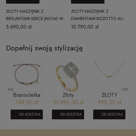
ZŁOTY NASZYJNIK Z
ZŁOTY NASZYJNIK Z
BRYLANTAMI SERCE JN0140 W
DIAMENTAMI BIZZOTTO AU-
CLASSIC DIAMONDS
750 NE07-N0YW-D
3 690,00 zł
10 790,00 zł
Dopełnij swoją stylizację
<
>
Bransoletka
Złoty
ZŁOTY
na sznurku-
pierścionek
NASZYJNIK Z
149,00 zł
10 990,00 zł
990,00 zł
u
różowy
zaręczynowy
4 KULKAMI
kwarc,
bagietka z
GŁADKIMI I
DO KOSZYKA
DO KOSZYKA
DO KOSZYKA
szmaragd,
brylantami
PEREŁKĄ M
turmalin,
0,57 ct
pink opal
Glamour