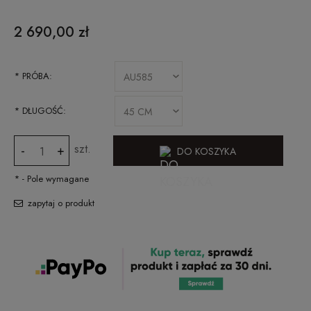
CENA NIE ZAWIERA EWENTUALNYCH KOSZTÓW PŁATNOŚCI
2 690,00 zł
*
PRÓBA:
*
DŁUGOŚĆ:
szt.
-
+
DO KOSZYKA
*
- Pole wymagane
zapytaj o produkt