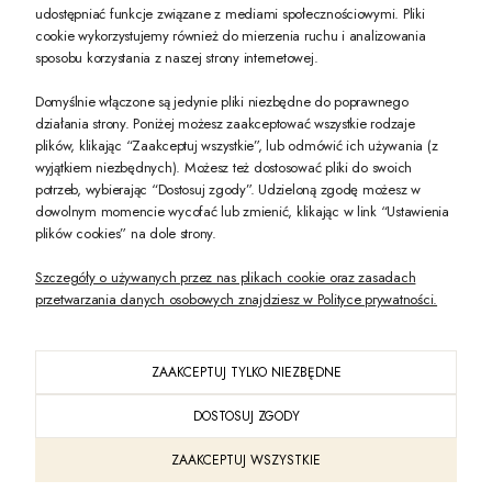
udostępniać funkcje związane z mediami społecznościowymi. Pliki
PREZENT DLA CIEBIE!
cookie wykorzystujemy również do mierzenia ruchu i analizowania
sposobu korzystania z naszej strony internetowej.
-10% na pierwsze zakupy na zeccoro.pl Gdy zapiszesz się do naszego newslet
Domyślnie włączone są jedynie pliki niezbędne do poprawnego
działania strony. Poniżej możesz zaakceptować wszystkie rodzaje
plików, klikając “Zaakceptuj wszystkie”, lub odmówić ich używania (z
Twoje dane będą przetwarzane zgodnie z naszą
polityką prywatności
wyjątkiem niezbędnych). Możesz też dostosować pliki do swoich
potrzeb, wybierając “Dostosuj zgody”. Udzieloną zgodę możesz w
dowolnym momencie wycofać lub zmienić, klikając w link “Ustawienia
POKAŻ PEŁNĄ WERSJĘ STRONY
plików cookies” na dole strony.
Szczegóły o używanych przez nas plikach cookie oraz zasadach
przetwarzania danych osobowych znajdziesz w Polityce prywatności.
ZAAKCEPTUJ TYLKO NIEZBĘDNE
PL
DOSTOSUJ ZGODY
Sklep internetowy Shoper Premium
ZAAKCEPTUJ WSZYSTKIE