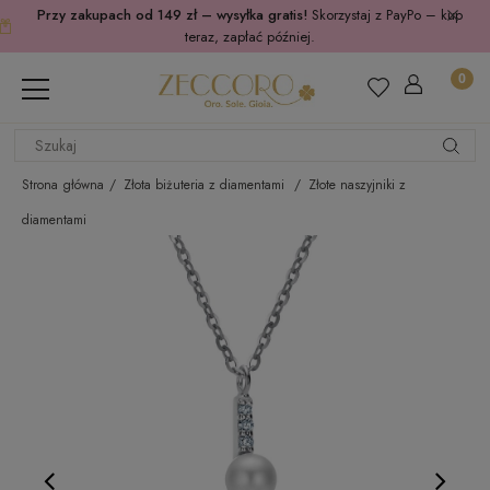
Przy zakupach od 149 zł – wysyłka gratis!
Skorzystaj z PayPo – kup
teraz, zapłać później.
Strona główna
Złota biżuteria z diamentami
Złote naszyjniki z
diamentami