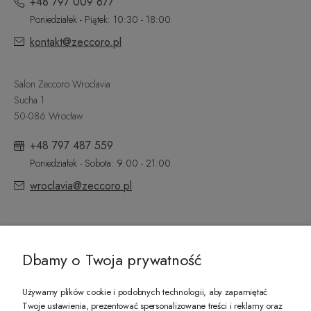
+48 797 009 677
Poniedziałek - Piątek: 10:30 - 18:00
kontakt@zeccoro.pl
Salon Zeccoro Wroclavia
Sucha 1
50-086 Wrocław
+48 797 487 559
Poniedziałek - Sobota: 9:00 - 21:00
wroclavia@zeccoro.pl
@ZECCORO SOCIAL MEDIA
Dbamy o Twoja prywatność
Używamy plików cookie i podobnych technologii, aby zapamiętać
Twoje ustawienia, prezentować spersonalizowane treści i reklamy oraz