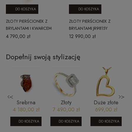
DO KOSZYKA
DO KOSZYKA
ZŁOTY PIERŚCIONEK Z
ZŁOTY PIERŚCIONEK Z
BRYLANTAMI I KWARCEM
BRYLANTAMI JR9815Y
DYMNYM RR46096SMCHY17
4 790,00 zł
12 990,00 zł
0,23 CT
Dopełnij swoją stylizację
<
>
Srebrna
Złoty
Duże złote
zawieszka z
pierścionek
serce
4 180,00 zł
7 490,00 zł
699,00 zł
bursztynem -
zaręczynowy
zawieszka -
dzban
bagietka z
ramka
DO KOSZYKA
DO KOSZYKA
DO KOSZYKA
brylantami