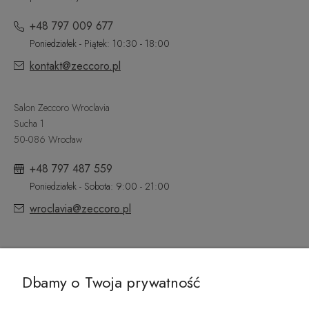
+48 797 009 677
Poniedziałek - Piątek: 10:30 - 18:00
kontakt@zeccoro.pl
Salon Zeccoro Wroclavia
Sucha 1
50-086 Wrocław
+48 797 487 559
Poniedziałek - Sobota: 9:00 - 21:00
wroclavia@zeccoro.pl
@ZECCORO SOCIAL MEDIA
Dbamy o Twoja prywatność