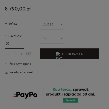
CENA NIE ZAWIERA EWENTUALNYCH KOSZTÓW PŁATNOŚCI
8 790,00 zł
*
PRÓBA:
*
ROZMIAR:
SPRAWDŹ JAK ZMIERZYĆ ROZMIAR PIERŚCIONKA
szt.
-
+
DO KOSZYKA
*
- Pole wymagane
zapytaj o produkt