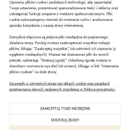
Używamy plików cookie i podobnych technologii, aby zapamiętać
Twoje ustawienia, prezentować spersonalizowane treści i reklamy oraz
udostępniać funkcje związane z mediami społecznościowymi. Pliki
PREZENT DLA CIEBIE!
cookie wykorzystujemy również do mierzenia ruchu i analizowania
sposobu korzystania z naszej strony internetowej.
-10% na pierwsze zakupy na zeccoro.pl Gdy zapiszesz się do naszego newslet
Domyślnie włączone są jedynie pliki niezbędne do poprawnego
działania strony. Poniżej możesz zaakceptować wszystkie rodzaje
plików, klikając “Zaakceptuj wszystkie”, lub odmówić ich używania (z
Twoje dane będą przetwarzane zgodnie z naszą
polityką prywatności
wyjątkiem niezbędnych). Możesz też dostosować pliki do swoich
potrzeb, wybierając “Dostosuj zgody”. Udzieloną zgodę możesz w
dowolnym momencie wycofać lub zmienić, klikając w link “Ustawienia
POKAŻ PEŁNĄ WERSJĘ STRONY
plików cookies” na dole strony.
Szczegóły o używanych przez nas plikach cookie oraz zasadach
przetwarzania danych osobowych znajdziesz w Polityce prywatności.
ZAAKCEPTUJ TYLKO NIEZBĘDNE
PL
DOSTOSUJ ZGODY