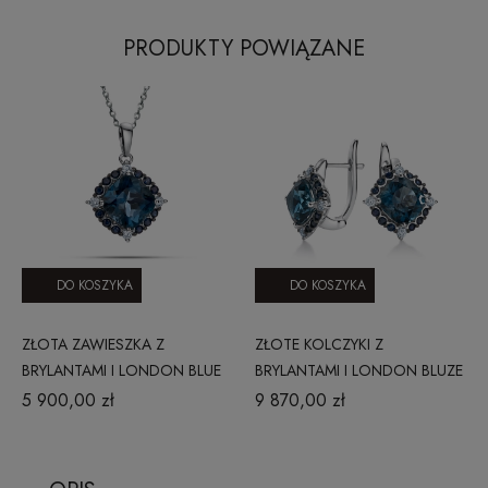
PRODUKTY POWIĄZANE
DO KOSZYKA
DO KOSZYKA
ZŁOTA ZAWIESZKA Z
ZŁOTE KOLCZYKI Z
BRYLANTAMI I LONDON BLUE
BRYLANTAMI I LONDON BLUZE
TOPAZ JP7431SAPLBTW
TOPAZ JE6074SAPLBTW
5 900,00 zł
9 870,00 zł