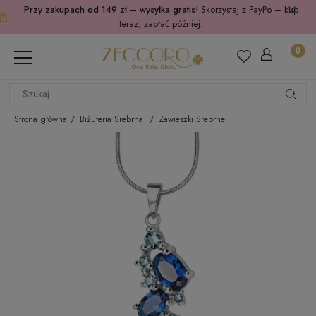
Przy zakupach od 149 zł – wysyłka gratis!
Skorzystaj z PayPo – kup
teraz, zapłać później.
Strona główna
Biżuteria Srebrna
Zawieszki Srebrne