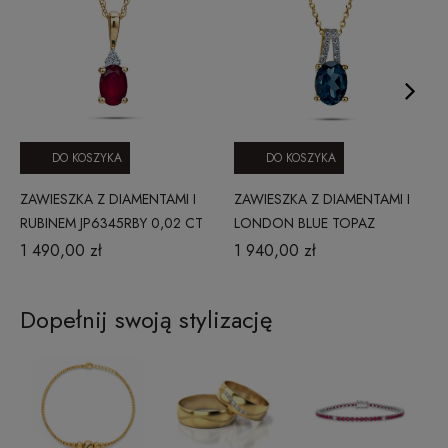
DO KOSZYKA
DO KOSZYKA
ZAWIESZKA Z DIAMENTAMI I
ZAWIESZKA Z DIAMENTAMI I
RUBINEM JP6345RBY 0,02 CT
LONDON BLUE TOPAZ
JP6335LBTY 0,06 CT
1 490,00 zł
1 940,00 zł
Dopełnij swoją stylizację