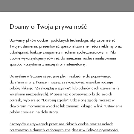
@ZECCORO SOCIAL MEDIA
Dbamy o Twoja prywatność
Używamy plików cookie i podobnych technologii, aby zapamiętać
Twoje ustawienia, prezentować spersonalizowane treści i reklamy oraz
udostępniać funkcje związane z mediami społecznościowymi. Pliki
PREZENT DLA CIEBIE!
cookie wykorzystujemy również do mierzenia ruchu i analizowania
sposobu korzystania z naszej strony internetowej.
-10% na pierwsze zakupy na zeccoro.pl Gdy zapiszesz się do naszego newslet
Domyślnie włączone są jedynie pliki niezbędne do poprawnego
działania strony. Poniżej możesz zaakceptować wszystkie rodzaje
plików, klikając “Zaakceptuj wszystkie”, lub odmówić ich używania (z
Twoje dane będą przetwarzane zgodnie z naszą
polityką prywatności
wyjątkiem niezbędnych). Możesz też dostosować pliki do swoich
potrzeb, wybierając “Dostosuj zgody”. Udzieloną zgodę możesz w
dowolnym momencie wycofać lub zmienić, klikając w link “Ustawienia
POKAŻ PEŁNĄ WERSJĘ STRONY
plików cookies” na dole strony.
Szczegóły o używanych przez nas plikach cookie oraz zasadach
przetwarzania danych osobowych znajdziesz w Polityce prywatności.