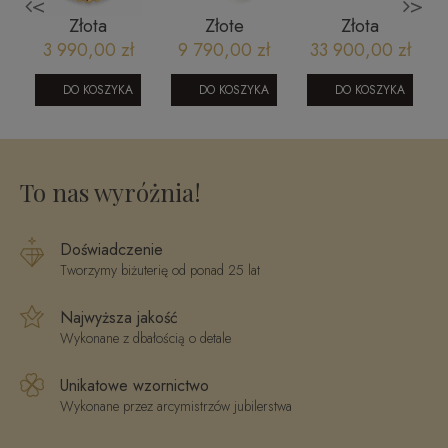
<
>
Złota
Złote
Złota
bransoletka
obrączki
bransoletka
3 990,00 zł
9 790,00 zł
33 900,00 zł
większe i
ślubne z
tenisowa 750
mniejsze
brylantami
- diament
DO KOSZYKA
DO KOSZYKA
DO KOSZYKA
kulki
model 307
0,60CT rubin
diamentowane
żółte złoto
7,27CT
1006202331XL
To nas wyróżnia!
Doświadczenie
Tworzymy biżuterię od ponad 25 lat
Najwyższa jakość
Wykonane z dbałością o detale
Unikatowe wzornictwo
Wykonane przez arcymistrzów jubilerstwa