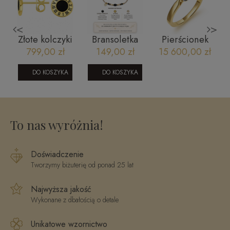
<
>
Złote kolczyki
Bransoletka
Pierścionek
z
z cyframi
na szczęście:
zaręczynowy
799,00 zł
149,00 zł
15 600,00 zł
191020233C
Bogactwo
z diamentem
czarny
- Royal 0,50
DO KOSZYKA
DO KOSZYKA
-
turmalin,
ct G/SI1
cyrtyn, piryt
To nas wyróżnia!
Doświadczenie
Tworzymy biżuterię od ponad 25 lat
Najwyższa jakość
Wykonane z dbałością o detale
Unikatowe wzornictwo