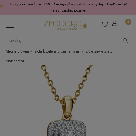
Przy zakupach od 149 zł – wysyłka gratis!
Skorzystaj z PayPo – kup
teraz, zapłać później.
Strona główna
Złota biżuteria z diamentami
Złote zawieszki z
diamentami