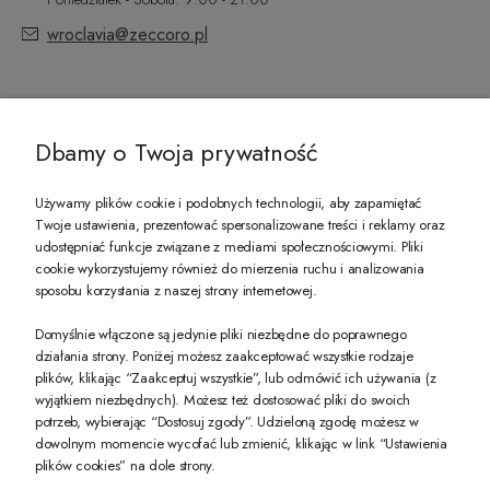
wroclavia@zeccoro.pl
@ZECCORO SOCIAL MEDIA
Dbamy o Twoja prywatność
Używamy plików cookie i podobnych technologii, aby zapamiętać
Twoje ustawienia, prezentować spersonalizowane treści i reklamy oraz
udostępniać funkcje związane z mediami społecznościowymi. Pliki
PREZENT DLA CIEBIE!
cookie wykorzystujemy również do mierzenia ruchu i analizowania
sposobu korzystania z naszej strony internetowej.
-10% na pierwsze zakupy na zeccoro.pl Gdy zapiszesz się do naszego newslet
Domyślnie włączone są jedynie pliki niezbędne do poprawnego
działania strony. Poniżej możesz zaakceptować wszystkie rodzaje
plików, klikając “Zaakceptuj wszystkie”, lub odmówić ich używania (z
Twoje dane będą przetwarzane zgodnie z naszą
polityką prywatności
wyjątkiem niezbędnych). Możesz też dostosować pliki do swoich
potrzeb, wybierając “Dostosuj zgody”. Udzieloną zgodę możesz w
dowolnym momencie wycofać lub zmienić, klikając w link “Ustawienia
POKAŻ PEŁNĄ WERSJĘ STRONY
plików cookies” na dole strony.