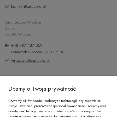
kontakt@zeccoro.pl
Salon Zeccoro Wroclavia
Sucha 1
50-086 Wrocław
+48 797 487 559
Poniedziałek - Sobota: 9:00 - 21:00
wroclavia@zeccoro.pl
@ZECCORO SOCIAL MEDIA
Dbamy o Twoja prywatność
Używamy plików cookie i podobnych technologii, aby zapamiętać
Twoje ustawienia, prezentować spersonalizowane treści i reklamy oraz
udostępniać funkcje związane z mediami społecznościowymi. Pliki
PREZENT DLA CIEBIE!
cookie wykorzystujemy również do mierzenia ruchu i analizowania