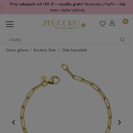
Przy zakupach od 149 zł – wysyłka gratis!
Skorzystaj z PayPo – kup
teraz, zapłać później.
Strona główna
Biżuteria Złota
Złote bransoletki