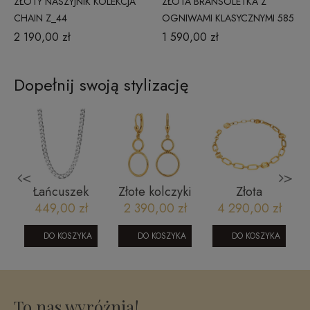
ZŁOTY NASZYJNIK KOLEKCJA
ZŁOTA BRANSOLETKA Z
CHAIN Z_44
OGNIWAMI KLASYCZNYMI 585
1210202336B
2 190,00 zł
1 590,00 zł
Dopełnij swoją stylizację
<
>
Łańcuszek
Złote kolczyki
Złota
srebrny
wiszące
bransoletka
449,00 zł
2 390,00 zł
4 290,00 zł
a
pancerka - 55
1604202428
rollo z
cm rodowany
dekoracyjnym
DO KOSZYKA
DO KOSZYKA
DO KOSZYKA
7
SW-T-B04-
elementem
TEC-IRL00A4
To nas wyróżnia!