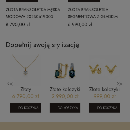
ZŁOTA BRANSOLETKA MĘSKA
ZŁOTA BRANSOLETKA
MODOWA 20230619003
SEGMENTOWA Z GŁADKIMI
BLASZKAMI
8 790,00 zł
6 990,00 zł
Dopełnij swoją stylizację
<
>
Złoty
Złote kolczyki
Złote kolczyki
naszyjnik z
z diamentami
renifery
6 790,00 zł
2 990,00 zł
999,00 zł
brylantem
i london blue
16052023126
104-10004
topaz
DO KOSZYKA
DO KOSZYKA
DO KOSZYKA
(4,2) 0,3 CT
JE5018LBTY
A
0,1 CT