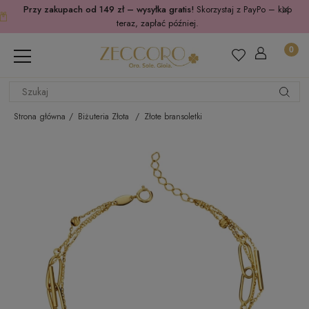
Przy zakupach od 149 zł – wysyłka gratis!
Skorzystaj z PayPo – kup
teraz, zapłać później.
Strona główna
Biżuteria Złota
Złote bransoletki