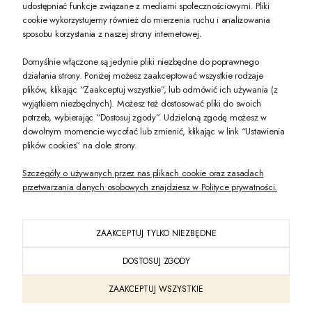
udostępniać funkcje związane z mediami społecznościowymi. Pliki
PREZENT DLA CIEBIE!
cookie wykorzystujemy również do mierzenia ruchu i analizowania
sposobu korzystania z naszej strony internetowej.
-10% na pierwsze zakupy na zeccoro.pl Gdy zapiszesz się do naszego newslet
Domyślnie włączone są jedynie pliki niezbędne do poprawnego
działania strony. Poniżej możesz zaakceptować wszystkie rodzaje
plików, klikając “Zaakceptuj wszystkie”, lub odmówić ich używania (z
Twoje dane będą przetwarzane zgodnie z naszą
polityką prywatności
wyjątkiem niezbędnych). Możesz też dostosować pliki do swoich
potrzeb, wybierając “Dostosuj zgody”. Udzieloną zgodę możesz w
dowolnym momencie wycofać lub zmienić, klikając w link “Ustawienia
POKAŻ PEŁNĄ WERSJĘ STRONY
plików cookies” na dole strony.
Szczegóły o używanych przez nas plikach cookie oraz zasadach
przetwarzania danych osobowych znajdziesz w Polityce prywatności.
ZAAKCEPTUJ TYLKO NIEZBĘDNE
PL
DOSTOSUJ ZGODY
Sklep internetowy Shoper Premium
ZAAKCEPTUJ WSZYSTKIE