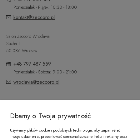
Poniedziałek - Piątek: 10:30 - 18:00
kontakt@zeccoro.pl
Salon Zeccoro Wroclavia
Sucha 1
50-086 Wrocław
+48 797 487 559
Poniedziałek - Sobota: 9:00 - 21:00
wroclavia@zeccoro.pl
@ZECCORO SOCIAL MEDIA
Dbamy o Twoja prywatność
Używamy plików cookie i podobnych technologii, aby zapamiętać
Twoje ustawienia, prezentować spersonalizowane treści i reklamy oraz