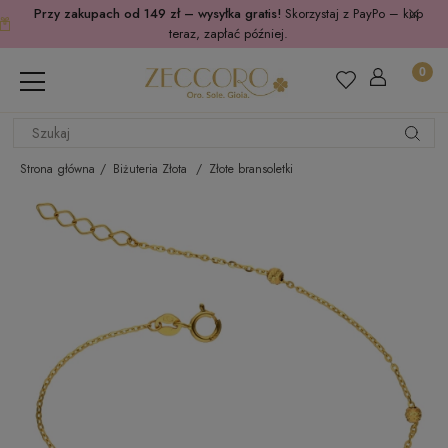
Przy zakupach od 149 zł – wysyłka gratis!
Skorzystaj z PayPo – kup
teraz, zapłać później.
Strona główna
Biżuteria Złota
Złote bransoletki