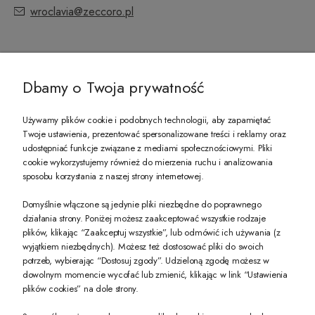
wroclavia@zeccoro.pl
@ZECCORO SOCIAL MEDIA
Dbamy o Twoja prywatność
Używamy plików cookie i podobnych technologii, aby zapamiętać
Twoje ustawienia, prezentować spersonalizowane treści i reklamy oraz
udostępniać funkcje związane z mediami społecznościowymi. Pliki
PREZENT DLA CIEBIE!
cookie wykorzystujemy również do mierzenia ruchu i analizowania
sposobu korzystania z naszej strony internetowej.
-10% na pierwsze zakupy na zeccoro.pl Gdy zapiszesz się do naszego newslet
Domyślnie włączone są jedynie pliki niezbędne do poprawnego
działania strony. Poniżej możesz zaakceptować wszystkie rodzaje
plików, klikając “Zaakceptuj wszystkie”, lub odmówić ich używania (z
Twoje dane będą przetwarzane zgodnie z naszą
polityką prywatności
wyjątkiem niezbędnych). Możesz też dostosować pliki do swoich
potrzeb, wybierając “Dostosuj zgody”. Udzieloną zgodę możesz w
dowolnym momencie wycofać lub zmienić, klikając w link “Ustawienia
POKAŻ PEŁNĄ WERSJĘ STRONY
plików cookies” na dole strony.