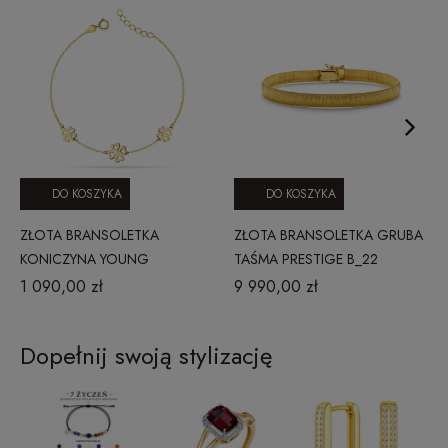
DO KOSZYKA
DO KOSZYKA
ZŁOTA BRANSOLETKA
ZŁOTA BRANSOLETKA GRUBA
KONICZYNA YOUNG
TAŚMA PRESTIGE B_22
020220248
1 090,00 zł
9 990,00 zł
Dopełnij swoją stylizację