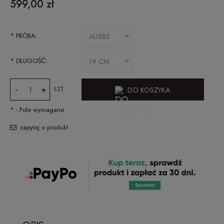
599,00 zł
*
PRÓBA:
*
DŁUGOŚĆ:
szt.
-
+
DO KOSZYKA
*
- Pole wymagane
zapytaj o produkt