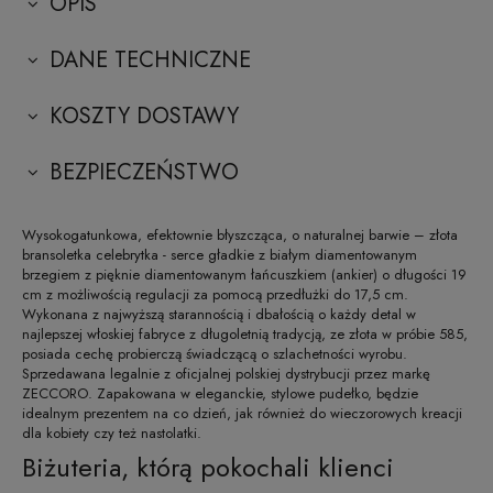
OPIS
DANE TECHNICZNE
KOSZTY DOSTAWY
BEZPIECZEŃSTWO
Wysokogatunkowa, efektownie błyszcząca, o naturalnej barwie – złota
bransoletka celebrytka - serce gładkie z białym diamentowanym
brzegiem z pięknie diamentowanym łańcuszkiem (ankier) o długości 19
cm z możliwością regulacji za pomocą przedłużki do 17,5 cm.
Wykonana z najwyższą starannością i dbałością o każdy detal w
najlepszej włoskiej fabryce z długoletnią tradycją, ze złota w próbie 585,
posiada cechę probierczą świadczącą o szlachetności wyrobu.
Sprzedawana legalnie z oficjalnej polskiej dystrybucji przez markę
ZECCORO. Zapakowana w eleganckie, stylowe pudełko, będzie
idealnym prezentem na co dzień, jak również do wieczorowych kreacji
dla kobiety czy też nastolatki.
Biżuteria, którą pokochali klienci