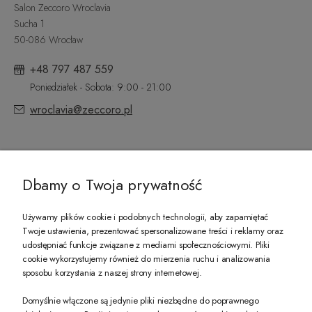
Salon Zeccoro Wroclavia
Sucha 1
50-086 Wrocław
+48 797 487 559
Poniedziałek - Sobota: 9:00 - 21:00
wroclavia@zeccoro.pl
@ZECCORO SOCIAL MEDIA
Dbamy o Twoja prywatność
Używamy plików cookie i podobnych technologii, aby zapamiętać
Twoje ustawienia, prezentować spersonalizowane treści i reklamy oraz
udostępniać funkcje związane z mediami społecznościowymi. Pliki
PREZENT DLA CIEBIE!
cookie wykorzystujemy również do mierzenia ruchu i analizowania
sposobu korzystania z naszej strony internetowej.
-10% na pierwsze zakupy na zeccoro.pl Gdy zapiszesz się do naszego newslet
Domyślnie włączone są jedynie pliki niezbędne do poprawnego