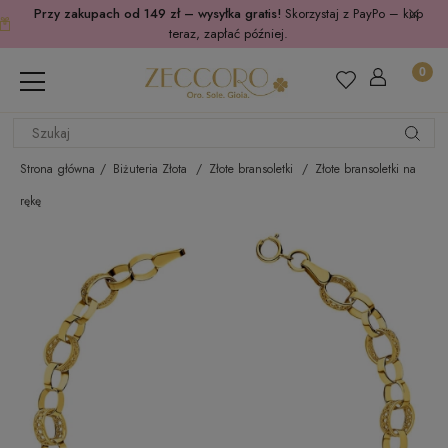
Przy zakupach od 149 zł – wysyłka gratis!
Skorzystaj z PayPo – kup
teraz, zapłać później.
Strona główna
Biżuteria Złota
Złote bransoletki
Złote bransoletki na
rękę