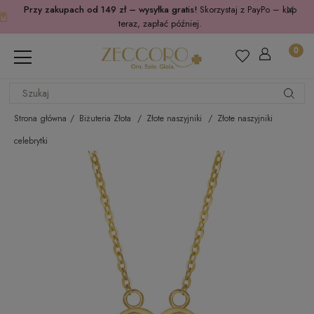
Przy zakupach od 149 zł – wysyłka gratis!
Skorzystaj z PayPo – kup
teraz, zapłać później.
Strona główna
Biżuteria Złota
Złote naszyjniki
Złote naszyjniki
celebrytki