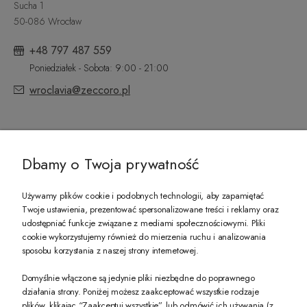
Sucha 1
50-086 Wrocław
+48 797 487 559
Poniedziałek - Sobota: 9:00 - 21:00
wroclavia@zeccoro.pl
@ZECCORO SOCIAL MEDIA
Dbamy o Twoja prywatność
Używamy plików cookie i podobnych technologii, aby zapamiętać
Twoje ustawienia, prezentować spersonalizowane treści i reklamy oraz
udostępniać funkcje związane z mediami społecznościowymi. Pliki
PREZENT DLA CIEBIE!
cookie wykorzystujemy również do mierzenia ruchu i analizowania
sposobu korzystania z naszej strony internetowej.
-10% na pierwsze zakupy na zeccoro.pl Gdy zapiszesz się do naszego newslet
Domyślnie włączone są jedynie pliki niezbędne do poprawnego
działania strony. Poniżej możesz zaakceptować wszystkie rodzaje
plików, klikając “Zaakceptuj wszystkie”, lub odmówić ich używania (z