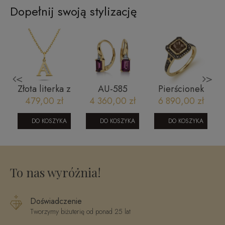
Dopełnij swoją stylizację
<
>
i
Złota literka z
AU-585
Pierścionek
y
cyrkoniami A
Kolczyki
złoty
479,00 zł
4 360,00 zł
6 890,00 zł
ME1028BY
RR46095SMCHY
DO KOSZYKA
DO KOSZYKA
DO KOSZYKA
To nas wyróżnia!
Doświadczenie
Tworzymy biżuterię od ponad 25 lat