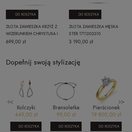
DO KOSZYKA
DO KOSZYKA
ZŁOTA ZAWIESZKA KRZYŻ Z
ZŁOTA ZAWIESZKA MĘSKA
WIZERUNKIEM CHRYSTUSA I
STER 1711202310
GŁADKIM TŁEM ZŁOTO 585
699,00 zł
3 190,00 zł
Dopełnij swoją stylizację
<
>
z
Kolczyki
Bransoletka
Pierścionek
P
srebrne 964
na sznurku-
zaręczynowy
449,00 zł
99,00 zł
19 800,00 zł
szmaragd
z diamentem
- Royal 0,70
DO KOSZYKA
DO KOSZYKA
DO KOSZYKA