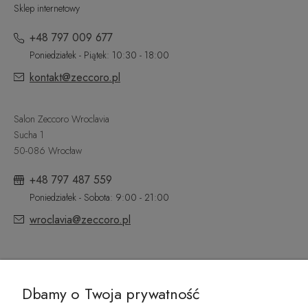
Sklep internetowy
+48 797 009 677
Poniedziałek - Piątek: 10:30 - 18:00
kontakt@zeccoro.pl
Salon Zeccoro Wroclavia
Sucha 1
50-086 Wrocław
+48 797 487 559
Poniedziałek - Sobota: 9:00 - 21:00
wroclavia@zeccoro.pl
@ZECCORO SOCIAL MEDIA
Dbamy o Twoja prywatność