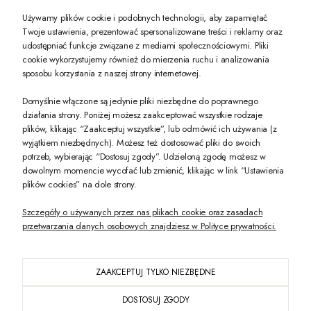
Używamy plików cookie i podobnych technologii, aby zapamiętać
Twoje ustawienia, prezentować spersonalizowane treści i reklamy oraz
udostępniać funkcje związane z mediami społecznościowymi. Pliki
PREZENT DLA CIEBIE!
cookie wykorzystujemy również do mierzenia ruchu i analizowania
sposobu korzystania z naszej strony internetowej.
-10% na pierwsze zakupy na zeccoro.pl Gdy zapiszesz się do naszego newslet
Domyślnie włączone są jedynie pliki niezbędne do poprawnego
działania strony. Poniżej możesz zaakceptować wszystkie rodzaje
plików, klikając “Zaakceptuj wszystkie”, lub odmówić ich używania (z
Twoje dane będą przetwarzane zgodnie z naszą
polityką prywatności
wyjątkiem niezbędnych). Możesz też dostosować pliki do swoich
potrzeb, wybierając “Dostosuj zgody”. Udzieloną zgodę możesz w
dowolnym momencie wycofać lub zmienić, klikając w link “Ustawienia
POKAŻ PEŁNĄ WERSJĘ STRONY
plików cookies” na dole strony.
Szczegóły o używanych przez nas plikach cookie oraz zasadach
przetwarzania danych osobowych znajdziesz w Polityce prywatności.
ZAAKCEPTUJ TYLKO NIEZBĘDNE
PL
DOSTOSUJ ZGODY