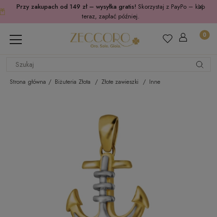
Przy zakupach od 149 zł – wysyłka gratis!
Skorzystaj z PayPo – kup
teraz, zapłać później.
Strona główna
Biżuteria Złota
Złote zawieszki
Inne