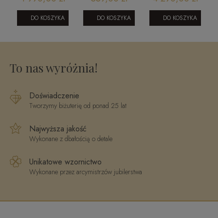
i
krzyżyk z
znak zodiaku
eleganckie
ne
brylantami
Bliźnięta
Prestige K_24
DO KOSZYKA
DO KOSZYKA
DO KOSZYKA
104-10020
5
To nas wyróżnia!
Doświadczenie
Tworzymy biżuterię od ponad 25 lat
Najwyższa jakość
Wykonane z dbałością o detale
Unikatowe wzornictwo
Wykonane przez arcymistrzów jubilerstwa