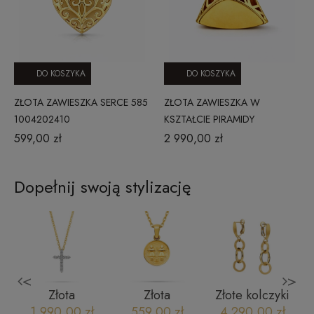
DO KOSZYKA
DO KOSZYKA
ZŁOTA ZAWIESZKA SERCE 585
ZŁOTA ZAWIESZKA W
1004202410
KSZTAŁCIE PIRAMIDY
599,00 zł
2 990,00 zł
Dopełnij swoją stylizację
<
>
Złota
Złota
Złote kolczyki
celebrytka
zawieszka
wiszące
1 990,00 zł
559,00 zł
4 290,00 zł