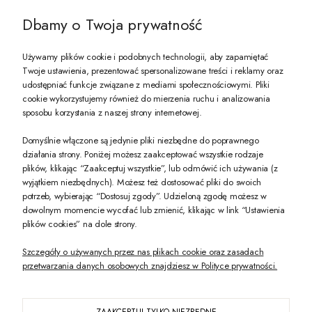
Dbamy o Twoja prywatność
Używamy plików cookie i podobnych technologii, aby zapamiętać
Twoje ustawienia, prezentować spersonalizowane treści i reklamy oraz
udostępniać funkcje związane z mediami społecznościowymi. Pliki
PREZENT DLA CIEBIE!
cookie wykorzystujemy również do mierzenia ruchu i analizowania
sposobu korzystania z naszej strony internetowej.
-10% na pierwsze zakupy na zeccoro.pl Gdy zapiszesz się do naszego newslet
Domyślnie włączone są jedynie pliki niezbędne do poprawnego
działania strony. Poniżej możesz zaakceptować wszystkie rodzaje
plików, klikając “Zaakceptuj wszystkie”, lub odmówić ich używania (z
Twoje dane będą przetwarzane zgodnie z naszą
polityką prywatności
wyjątkiem niezbędnych). Możesz też dostosować pliki do swoich
potrzeb, wybierając “Dostosuj zgody”. Udzieloną zgodę możesz w
dowolnym momencie wycofać lub zmienić, klikając w link “Ustawienia
POKAŻ PEŁNĄ WERSJĘ STRONY
plików cookies” na dole strony.
Szczegóły o używanych przez nas plikach cookie oraz zasadach
przetwarzania danych osobowych znajdziesz w Polityce prywatności.