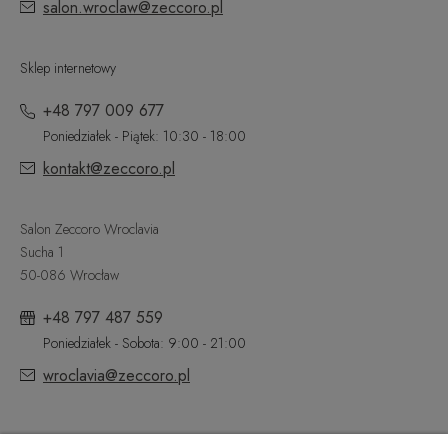
salon.wroclaw@zeccoro.pl
Sklep internetowy
+48 797 009 677
Poniedziałek - Piątek: 10:30 - 18:00
kontakt@zeccoro.pl
Salon Zeccoro Wroclavia
Sucha 1
50-086 Wrocław
+48 797 487 559
Poniedziałek - Sobota: 9:00 - 21:00
wroclavia@zeccoro.pl
@ZECCORO SOCIAL MEDIA