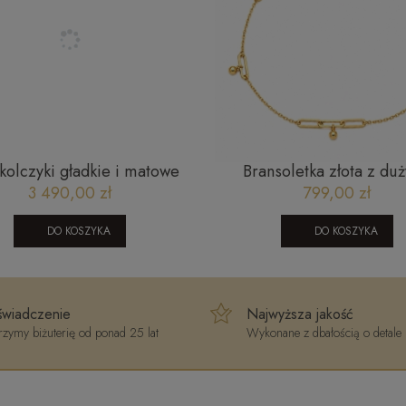
 kolczyki gładkie i matowe
Bransoletka złota z du
łączenie Prestige K_25
ogniwami oraz wisząc
3 490,00 zł
799,00 zł
kuleczkami 2205202
DO KOSZYKA
DO KOSZYKA
wiadczenie
Najwyższa jakość
zymy biżuterię od ponad 25 lat
Wykonane z dbałością o detale