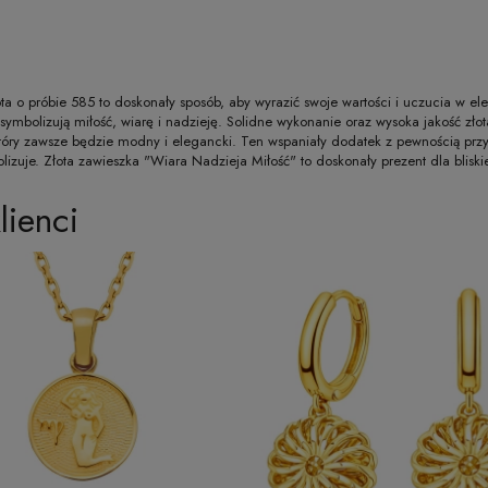
ta o próbie 585 to doskonały sposób, aby wyrazić swoje wartości i uczucia w e
w symbolizują miłość, wiarę i nadzieję. Solidne wykonanie oraz wysoka jakość zł
óry zawsze będzie modny i elegancki. Ten wspaniały dodatek z pewnością prz
zuje. Złota zawieszka "Wiara Nadzieja Miłość" to doskonały prezent dla bliskiej 
lienci