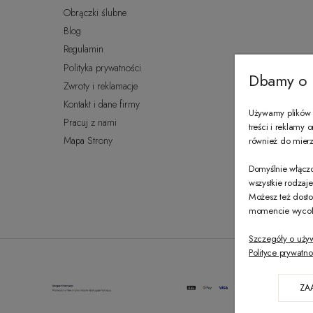
Obrączki ślubne
Blog
Regulamin
Polityka prywatności
Dbamy o 
Zwroty i reklamacje
Kontakt i dane firmy
Używamy plików c
Pracuj z nami
treści i reklamy
Mapa Strony
również do mierze
Domyślnie włączo
wszystkie rodzaj
Możesz też dosto
momencie wycofać
Szczegóły o uży
Polityce prywatno
ZA