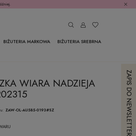
óźniej.
BIŻUTERIA MARKOWA
BIŻUTERIA SREBRNA
ZAPIS DO NEWSLETTERA
ZKA WIARA NADZIEJA
202315
u:
ZAW-OL-AU585-0193#SZ
OWARU