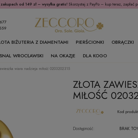
 zakupach od 149 zł – wysyłka gratis!
Skorzystaj z PayPo – kup teraz, zapłać p
677
559
ŁOTA BIŻUTERIA Z DIAMENTAMI
PIERŚCIONKI
OBRĄCZKI
SNAL WROCŁAWSKI
NA OKAZJE
DLA KOGO
zawieszka wiara nadzieja miłość 0203202315
ZŁOTA ZAWIES
MIŁOŚĆ 0203
Kod produkt
Dostępność:
BRAK T