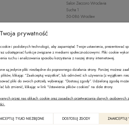
Salon Zeccoro Wroclavia
Sucha 1
50-086 Wrocław
+48 797 487 559
Twoja prywatność
Poniedziałek - Sobota: 9:00 - 21:
wroclavia@zeccoro.pl
ookie i podobnych technologii, aby zapamiętać Twoje ustawienia, prezentować s
 oraz udostępniać funkcje związane z mediami społecznościowymi. Pliki cookie wyko
nia ruchu i analizowania sposobu korzystania z naszej strony internetowej.
@ZECCORO SOCIAL MEDIA
ne są jedynie pliki niezbędne do poprawnego działania strony. Poniżej możesz za
e plików, klikając “Zaakceptuj wszystkie”, lub odmówić ich używania (z wyjątkiem ni
sować pliki do swoich potrzeb, wybierając “Dostosuj zgody”. Udzieloną zgodę mo
 lub zmienić, klikając w link “Ustawienia plików cookies” na dole strony.
wanych przez nas plikach cookie oraz zasadach przetwarzania danych osobowych z
ści.
PL
AKCEPTUJ TYLKO NIEZBĘDNE
DOSTOSUJ ZGODY
ZAAKCEPTUJ