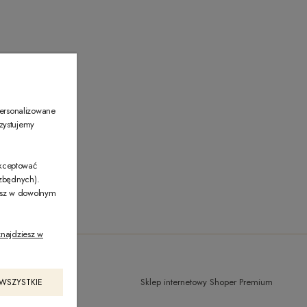
00
personalizowane
rzystujemy
akceptować
ezbędnych).
żesz w dowolnym
najdziesz w
Sklep internetowy Shoper Premium
 WSZYSTKIE