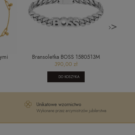
>
żymi
Bransoletka BOSS 1580513M
Złoty
ymi
390,00 zł
339
DO KOSZYKA
Unikatowe wzornictwo
Wykonane przez arcymistrzów jubilerstwa