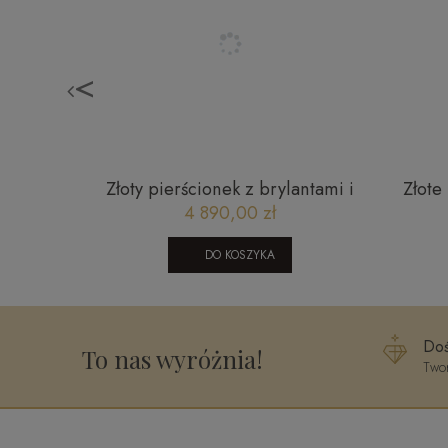
<
,2cm
Złoty pierścionek z brylantami i
Złote
rubinem JR10369RBW 0,1 ct
po
4 890,00 zł
DO KOSZYKA
Doś
To nas wyróżnia!
Twor