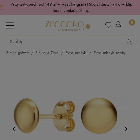
Przy zakupach od 149 zł – wysyłka gratis!
Skorzystaj z PayPo – kup
teraz, zapłać później.
Strona główna
Biżuteria Złota
Złote kolczyki
Złote kolczyki sztyfty