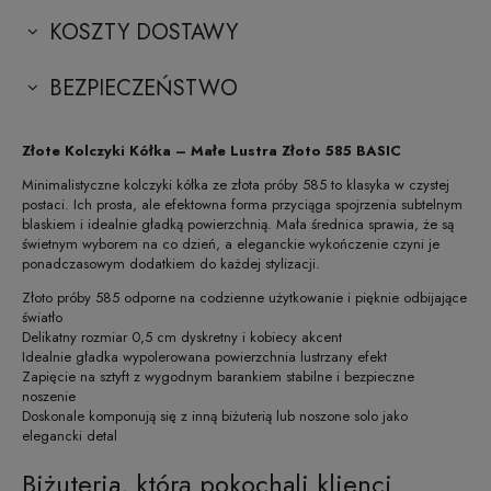
KOSZTY DOSTAWY
BEZPIECZEŃSTWO
Złote Kolczyki Kółka – Małe Lustra Złoto 585 BASIC
Minimalistyczne kolczyki kółka ze złota próby 585 to klasyka w czystej
postaci. Ich prosta, ale efektowna forma przyciąga spojrzenia subtelnym
blaskiem i idealnie gładką powierzchnią. Mała średnica sprawia, że są
świetnym wyborem na co dzień, a eleganckie wykończenie czyni je
ponadczasowym dodatkiem do każdej stylizacji.
Złoto próby 585 odporne na codzienne użytkowanie i pięknie odbijające
światło
Delikatny rozmiar 0,5 cm dyskretny i kobiecy akcent
Idealnie gładka wypolerowana powierzchnia lustrzany efekt
Zapięcie na sztyft z wygodnym barankiem stabilne i bezpieczne
noszenie
Doskonale komponują się z inną biżuterią lub noszone solo jako
elegancki detal
Biżuteria, którą pokochali klienci