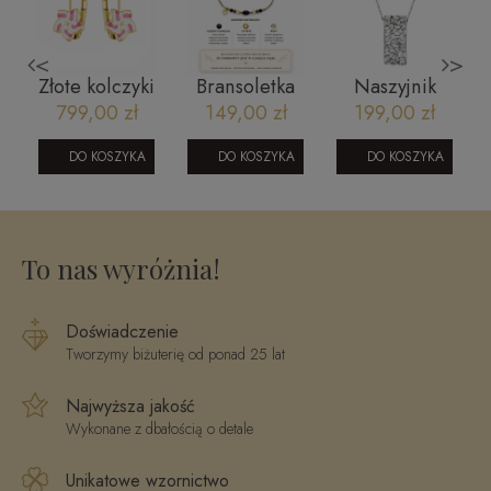
<
>
i
Złote kolczyki
Bransoletka
Naszyjnik
angielskie dla
na szczęście:
ślubny -
799,00 zł
149,00 zł
199,00 zł
dziewczynki
Bogactwo
NW46546
2
1205202328
czarny
DO KOSZYKA
DO KOSZYKA
DO KOSZYKA
turmalin,
cyrtyn, piryt
To nas wyróżnia!
Doświadczenie
Tworzymy biżuterię od ponad 25 lat
Najwyższa jakość
Wykonane z dbałością o detale
Unikatowe wzornictwo