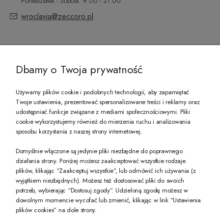
Poniedziałek - Sobota: 9:00 - 21:00
wroclavia@zeccoro.pl
@ZECCORO SOCIAL MEDIA
Dbamy o Twoja prywatność
Używamy plików cookie i podobnych technologii, aby zapamiętać
Twoje ustawienia, prezentować spersonalizowane treści i reklamy oraz
udostępniać funkcje związane z mediami społecznościowymi. Pliki
PREZENT DLA CIEBIE!
cookie wykorzystujemy również do mierzenia ruchu i analizowania
sposobu korzystania z naszej strony internetowej.
-10% na pierwsze zakupy na zeccoro.pl Gdy zapiszesz się do naszego newslet
Domyślnie włączone są jedynie pliki niezbędne do poprawnego
działania strony. Poniżej możesz zaakceptować wszystkie rodzaje
plików, klikając “Zaakceptuj wszystkie”, lub odmówić ich używania (z
Twoje dane będą przetwarzane zgodnie z naszą
polityką prywatności
wyjątkiem niezbędnych). Możesz też dostosować pliki do swoich
potrzeb, wybierając “Dostosuj zgody”. Udzieloną zgodę możesz w
dowolnym momencie wycofać lub zmienić, klikając w link “Ustawienia
POKAŻ PEŁNĄ WERSJĘ STRONY
plików cookies” na dole strony.