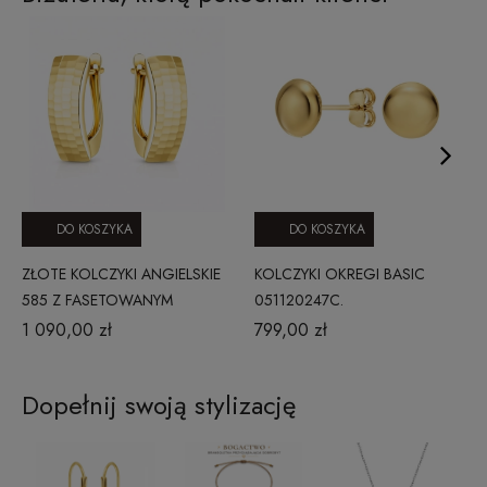
DO KOSZYKA
DO KOSZYKA
ZŁOTE KOLCZYKI ANGIELSKIE
KOLCZYKI OKREGI BASIC
585 Z FASETOWANYM
051120247C.
PRZODEM GŁADKIE
1 090,00 zł
799,00 zł
WYKOŃCZENIE
Dopełnij swoją stylizację