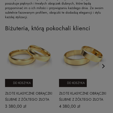
poszukuje pięknych i trwałych obrączek ślubnych, które będą
przypominać im o ich miłości i przywiązaniu każdego dnia. Ze swoim
subtelnie fazowanym profilem, obrączki te dodadzą elegancji i stylu
każdej stylizacji.
Biżuteria, którą pokochali klienci
DO KOSZYKA
DO KOSZYKA
ZŁOTE KLASYCZNE OBRĄCZKI
ZŁOTE KLASYCZNE OBRĄCZKI
ŚLUBNE Z ŻÓŁTEGO ZŁOTA
ŚLUBNE Z ŻÓŁTEGO ZŁOTA
PR. 333 PROFIL OKRĄGŁY 3
PR. 585 FAZOWANE 3 MM
3 380,00 zł
4 380,00 zł
MM