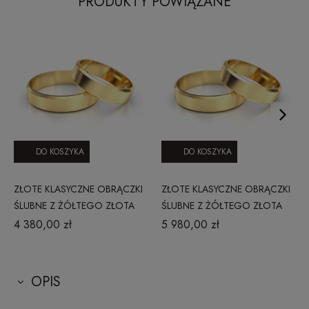
PRODUKTY POWIĄZANE
DO KOSZYKA
DO KOSZYKA
ZŁOTE KLASYCZNE OBRĄCZKI
ZŁOTE KLASYCZNE OBRĄCZKI
ŚLUBNE Z ŻÓŁTEGO ZŁOTA
ŚLUBNE Z ŻÓŁTEGO ZŁOTA
PR. 585 FAZOWANE 3 MM
PR. 585 FAZOWANE 4 MM
4 380,00 zł
5 980,00 zł
OPIS