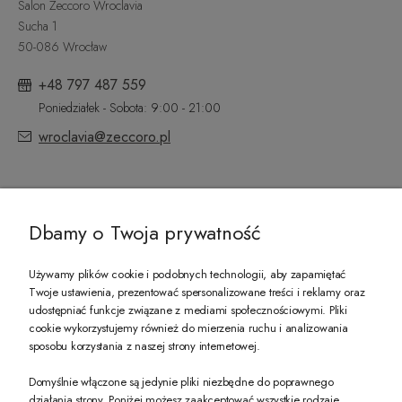
Salon Zeccoro Wroclavia
Sucha 1
50-086 Wrocław
+48 797 487 559
Poniedziałek - Sobota: 9:00 - 21:00
wroclavia@zeccoro.pl
@ZECCORO SOCIAL MEDIA
Dbamy o Twoja prywatność
Używamy plików cookie i podobnych technologii, aby zapamiętać
Twoje ustawienia, prezentować spersonalizowane treści i reklamy oraz
udostępniać funkcje związane z mediami społecznościowymi. Pliki
PREZENT DLA CIEBIE!
cookie wykorzystujemy również do mierzenia ruchu i analizowania
sposobu korzystania z naszej strony internetowej.
-10% na pierwsze zakupy na zeccoro.pl Gdy zapiszesz się do naszego newslet
Domyślnie włączone są jedynie pliki niezbędne do poprawnego
działania strony. Poniżej możesz zaakceptować wszystkie rodzaje