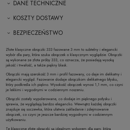
DANE TECHNICZNE
KOSZTY DOSTAWY
BEZPIECZEŃSTWO
Złote klasyczne obrączki 333 fazowane 3 mm to subtelny i elegancki
wybór dla pary, która szuka obrączek o klasycznym wyglądzie. Obrączki
są wykonane ze złota próby 333, co oznacza, że posiadają wysoką
jakość i trwałość, a także piękny blask.
Obrączki mają szerokość 3 mm i profil fazowany, co daje im delikatny i
elegancki wygląd. Fazowanie dodaje obrączkom delikatnego błysku,
który podkreśla ich piękno. Wysokość obrączek wynosi 1,1 mm, co czyni
je lekkimi i wygodnymi w codziennym noszeniu.
Obrączki zostały wypolerowane, co dodaje im pięknego połysku i
sprawia, że wyglądają bardzo elegancko. Wewnątrz każdej obrączki
znajduje się soczewka, która ułatwia zakładanie i zdejmowanie
obrączek, co czyni je jeszcze bardziej wygodnymi w codziennym
użytkowaniu.
Te klasyczne złote obrączki są idealnym wyborem dla pary, która