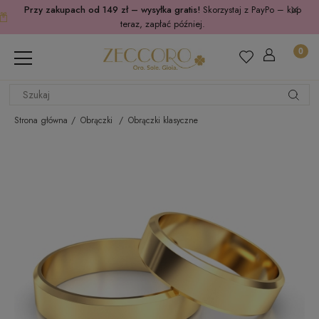
Przy zakupach od 149 zł – wysyłka gratis!
Skorzystaj z PayPo – kup
teraz, zapłać później.
Strona główna
Obrączki
Obrączki klasyczne