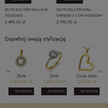
ZŁOTE KOLCZYKI KOŁA 3CM
ZŁOTE KOLCZYKI KOŁA
302202432
OKRĄGŁE S 2 CM 100520249
3 490,00 zł
2 790,00 zł
Dopełnij swoją stylizację
<
>
Złota
Złoty
Duże złote
y
zawieszka
pierścionek
serce
3 690,00 zł
3 690,00 zł
699,00 zł
dwukolorowa
zaręczynowy
zawieszka -
róża wiatrów
z brylantami i
ramka
DO KOSZYKA
DO KOSZYKA
DO KOSZYKA
z czarnymi
topazem
cyrkoniami
RR43179WTY
złoto 585