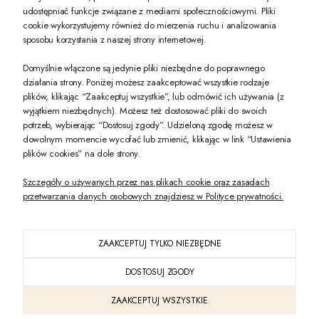
udostępniać funkcje związane z mediami społecznościowymi. Pliki
PREZENT DLA CIEBIE!
cookie wykorzystujemy również do mierzenia ruchu i analizowania
sposobu korzystania z naszej strony internetowej.
-10% na pierwsze zakupy na zeccoro.pl Gdy zapiszesz się do naszego newslet
Domyślnie włączone są jedynie pliki niezbędne do poprawnego
działania strony. Poniżej możesz zaakceptować wszystkie rodzaje
plików, klikając “Zaakceptuj wszystkie”, lub odmówić ich używania (z
Twoje dane będą przetwarzane zgodnie z naszą
polityką prywatności
wyjątkiem niezbędnych). Możesz też dostosować pliki do swoich
potrzeb, wybierając “Dostosuj zgody”. Udzieloną zgodę możesz w
dowolnym momencie wycofać lub zmienić, klikając w link “Ustawienia
POKAŻ PEŁNĄ WERSJĘ STRONY
plików cookies” na dole strony.
Szczegóły o używanych przez nas plikach cookie oraz zasadach
przetwarzania danych osobowych znajdziesz w Polityce prywatności.
ZAAKCEPTUJ TYLKO NIEZBĘDNE
PL
DOSTOSUJ ZGODY
Sklep internetowy Shoper Premium
ZAAKCEPTUJ WSZYSTKIE