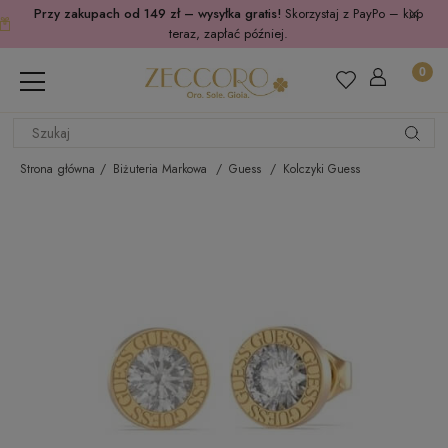
Przy zakupach od 149 zł – wysyłka gratis!
Skorzystaj z PayPo – kup
teraz, zapłać później.
Strona główna
Biżuteria Markowa
Guess
Kolczyki Guess