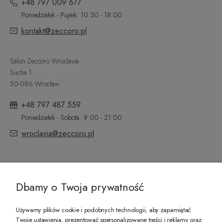
+48 797 009 677
Poniedziałek - Piątek: 10:30 - 18:00
kontakt@zeccoro.pl
Salon Zeccoro Wroclavia
Sucha 1
50-086 Wrocław
+48 797 487 559
Poniedziałek - Sobota: 9:00 - 21:00
wroclavia@zeccoro.pl
@ZECCORO SOCIAL MEDIA
Dbamy o Twoja prywatność
Używamy plików cookie i podobnych technologii, aby zapamiętać
Twoje ustawienia, prezentować spersonalizowane treści i reklamy oraz