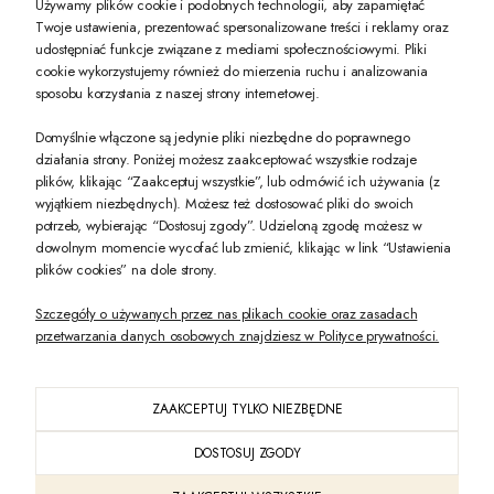
Używamy plików cookie i podobnych technologii, aby zapamiętać
Twoje ustawienia, prezentować spersonalizowane treści i reklamy oraz
udostępniać funkcje związane z mediami społecznościowymi. Pliki
PREZENT DLA CIEBIE!
cookie wykorzystujemy również do mierzenia ruchu i analizowania
sposobu korzystania z naszej strony internetowej.
-10% na pierwsze zakupy na zeccoro.pl Gdy zapiszesz się do naszego newslet
Domyślnie włączone są jedynie pliki niezbędne do poprawnego
działania strony. Poniżej możesz zaakceptować wszystkie rodzaje
plików, klikając “Zaakceptuj wszystkie”, lub odmówić ich używania (z
Twoje dane będą przetwarzane zgodnie z naszą
polityką prywatności
wyjątkiem niezbędnych). Możesz też dostosować pliki do swoich
potrzeb, wybierając “Dostosuj zgody”. Udzieloną zgodę możesz w
dowolnym momencie wycofać lub zmienić, klikając w link “Ustawienia
POKAŻ PEŁNĄ WERSJĘ STRONY
plików cookies” na dole strony.
Szczegóły o używanych przez nas plikach cookie oraz zasadach
przetwarzania danych osobowych znajdziesz w Polityce prywatności.
ZAAKCEPTUJ TYLKO NIEZBĘDNE
PL
DOSTOSUJ ZGODY