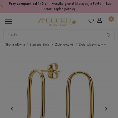
Przy zakupach od 149 zł – wysyłka gratis!
Skorzystaj z PayPo – kup
teraz, zapłać później.
Strona główna
Biżuteria Złota
Złote kolczyki
Złote kolczyki sztyfty