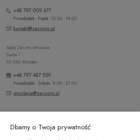
+48 797 009 677
Poniedziałek - Piątek: 10:30 - 18:00
kontakt@zeccoro.pl
Salon Zeccoro Wroclavia
Sucha 1
50-086 Wrocław
+48 797 487 559
Poniedziałek - Sobota: 9:00 - 21:00
wroclavia@zeccoro.pl
@ZECCORO SOCIAL MEDIA
Dbamy o Twoja prywatność