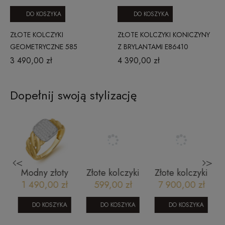
DO KOSZYKA
DO KOSZYKA
ZŁOTE KOLCZYKI
ZŁOTE KOLCZYKI KONICZYNY
GEOMETRYCZNE 585
Z BRYLANTAMI E86410
270520242 GOCCIA
3 490,00 zł
4 390,00 zł
Dopełnij swoją stylizację
<
>
Modny złoty
Złote kolczyki
Złote kolczyki
pierścionek
pastylki 585
z
ł
1 490,00 zł
599,00 zł
7 900,00 zł
1104202313
1605202376
szampańskimi
m
brylantami i
DO KOSZYKA
DO KOSZYKA
DO KOSZYKA
diopsydem