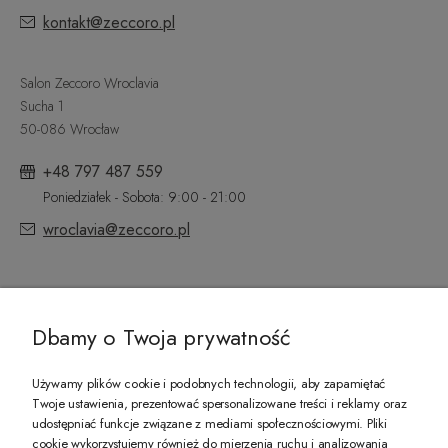
kontakt@zeccoro.pl
Salon Zeccoro Wroclavia
Sucha 1
50-086 Wrocław
+48 797 487 559
Poniedziałek - Sobota: 9:00 - 21:00
wroclavia@zeccoro.pl
@ZECCORO SOCIAL MEDIA
Dbamy o Twoja prywatność
Używamy plików cookie i podobnych technologii, aby zapamiętać
Twoje ustawienia, prezentować spersonalizowane treści i reklamy oraz
udostępniać funkcje związane z mediami społecznościowymi. Pliki
PREZENT DLA CIEBIE!
cookie wykorzystujemy również do mierzenia ruchu i analizowania