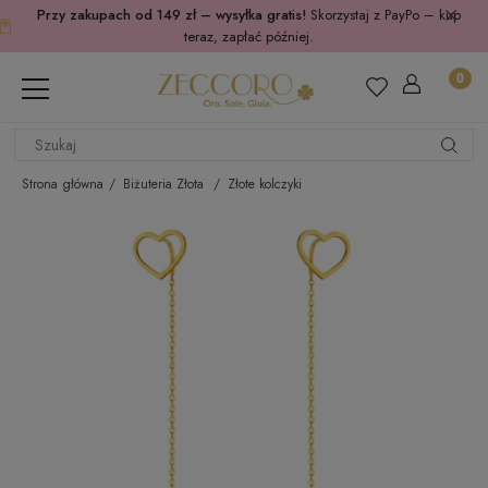
Przy zakupach od 149 zł – wysyłka gratis!
Skorzystaj z PayPo – kup
teraz, zapłać później.
Strona główna
Biżuteria Złota
Złote kolczyki