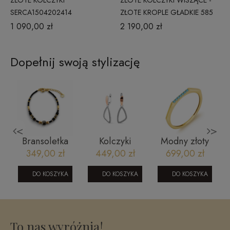
ZŁOTE KOLCZYKI
ZŁOTE KOLCZYKI WISZĄCE -
SERCA1504202414
ZŁOTE KROPLE GŁADKIE 585
GOCCIA
1 090,00 zł
2 190,00 zł
Dopełnij swoją stylizację
<
>
Bransoletka
Kolczyki
Modny złoty
i
na sznurku z
srebrne 964
pierścionek
349,00 zł
449,00 zł
699,00 zł
-
kamieniami
0604202322
naturalnym -
DO KOSZYKA
DO KOSZYKA
DO KOSZYKA
Spinel, Agat,
Swarovski
To nas wyróżnia!