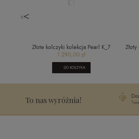
<
syczny
Złote kolczyki kolekcja Pearl K_7
Złoty 
dia
1 290,00 zł
DO KOSZYKA
Doś
To nas wyróżnia!
Twor