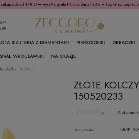
 zakupach od 149 zł – wysyłka gratis!
Skorzystaj z PayPo – kup teraz, zapłać p
677
559
ŁOTA BIŻUTERIA Z DIAMENTAMI
PIERŚCIONKI
OBRĄCZKI
SNAL WROCŁAWSKI
NA OKAZJE
tyfty gładkie 150520233
ZŁOTE KOLCZY
150520233
Kod produkt
Dostępność:
BRAK T