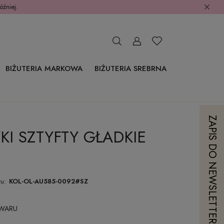
óźniej.
BIŻUTERIA MARKOWA
BIŻUTERIA SREBRNA
ZAPIS DO NEWSLETTERA
KI SZTYFTY GŁADKIE
u:
KOL-OL-AU585-0092#SZ
OWARU