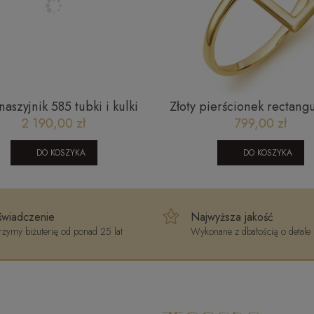
naszyjnik 585 tubki i kulki
Złoty pierścionek rectangu
mentowane ankier City
gładki prostokąt złoto 58
2 190,00 zł
799,00 zł
030420252N
P_32
DO KOSZYKA
DO KOSZYKA
wiadczenie
Najwyższa jakość
zymy biżuterię od ponad 25 lat
Wykonane z dbałością o detale