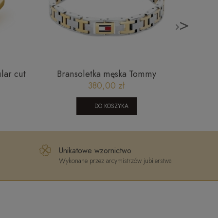
>
lar cut
Bransoletka męska Tommy
Złota ce
5 City
Hilfiger 2790683
380,00 zł
DO KOSZYKA
Unikatowe wzornictwo
Wykonane przez arcymistrzów jubilerstwa