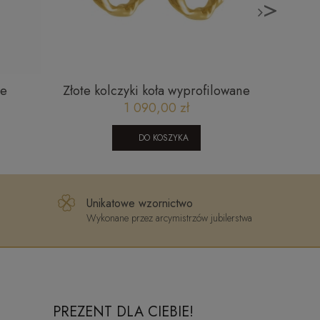
>
ce
Złote kolczyki koła wyprofilowane
Złote
i diamentowane 2,5 CM
sz
1 090,00 zł
DO KOSZYKA
Unikatowe wzornictwo
Wykonane przez arcymistrzów jubilerstwa
PREZENT DLA CIEBIE!