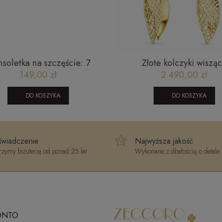
nsoletka na szczęście: 7
Złote kolczyki wiszą
ń granat karneol, cytryn,
1604202419
149,00 zł
2 490,00 zł
c, lapis, ametyst, górski
DO KOSZYKA
DO KOSZYKA
wiadczenie
Najwyższa jakość
zymy biżuterię od ponad 25 lat
Wykonane z dbałością o detale
ONTO