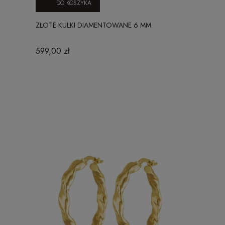
DO KOSZYKA
DO KO
ZŁOTE KULKI DIAMENTOWANE 6 MM
ZŁOTE OBRĄ
ZŁOTO
599,00 zł
10 890,00 