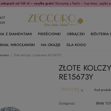
 zakupach od 149 zł – wysyłka gratis!
Skorzystaj z PayPo – kup teraz, zapłać p
677
559
RIA Z DIAMENTAMI
PIERŚCIONKI
OBRĄCZKI
BIŻUTERIA
SNAL WROCŁAWSKI
NA OKAZJE
DLA KOGO
amentami
Złote kolczyki z brylantami RE15673Y
ZŁOTE KOLCZY
RE15673Y
Kod produkt
Dostępność:
BRAK T