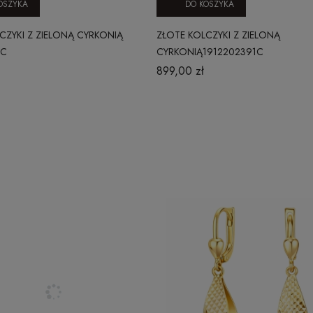
OSZYKA
DO KOSZYKA
CZYKI Z ZIELONĄ CYRKONIĄ
ZŁOTE KOLCZYKI Z ZIELONĄ
6C
CYRKONIĄ1912202391C
899,00 zł