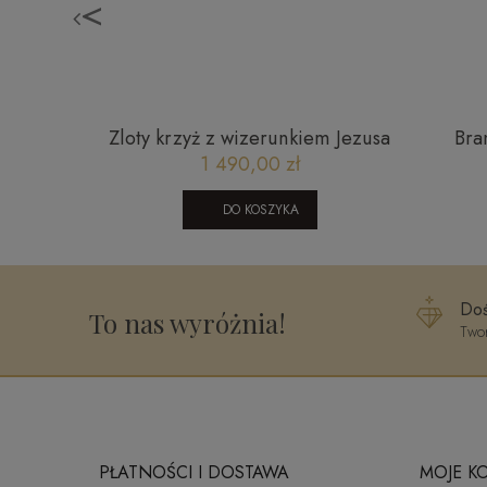
<
elki
Zloty krzyż z wizerunkiem Jezusa
Bra
070520241
życze
1 490,00 zł
kwar
DO KOSZYKA
Doś
To nas wyróżnia!
Twor
PŁATNOŚCI I DOSTAWA
MOJE K