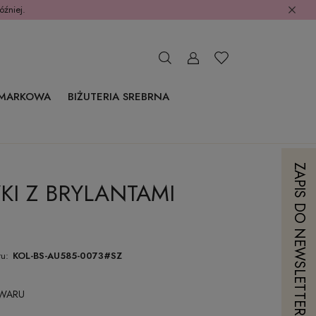
óźniej.
 MARKOWA
BIŻUTERIA SREBRNA
ZAPIS DO NEWSLETTERA
KI Z BRYLANTAMI
u:
KOL-BS-AU585-0073#SZ
OWARU