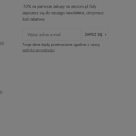
-10% na pierwsze zakupy na zeccoro.pl Gdy
zapiszesz się do naszego newslettera, otrzymasz
kod rabatowy.
ZAPISZ SIĘ
:00
Twoje dane będą przetwarzane zgodnie z naszą
polityką prywatności
00