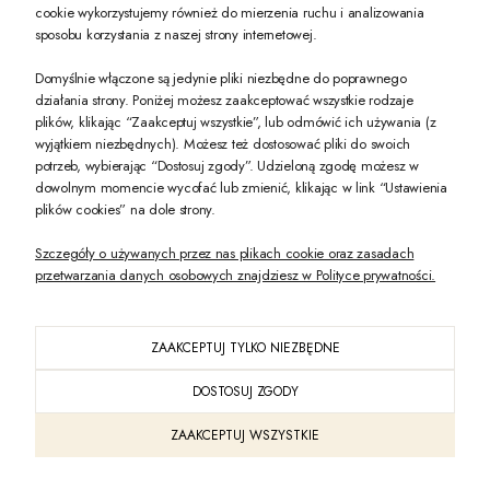
cookie wykorzystujemy również do mierzenia ruchu i analizowania
sposobu korzystania z naszej strony internetowej.
-10% na pierwsze zakupy na zeccoro.pl Gdy zapiszesz się do naszego newslet
Domyślnie włączone są jedynie pliki niezbędne do poprawnego
działania strony. Poniżej możesz zaakceptować wszystkie rodzaje
plików, klikając “Zaakceptuj wszystkie”, lub odmówić ich używania (z
Twoje dane będą przetwarzane zgodnie z naszą
polityką prywatności
wyjątkiem niezbędnych). Możesz też dostosować pliki do swoich
potrzeb, wybierając “Dostosuj zgody”. Udzieloną zgodę możesz w
dowolnym momencie wycofać lub zmienić, klikając w link “Ustawienia
POKAŻ PEŁNĄ WERSJĘ STRONY
plików cookies” na dole strony.
Szczegóły o używanych przez nas plikach cookie oraz zasadach
przetwarzania danych osobowych znajdziesz w Polityce prywatności.
ZAAKCEPTUJ TYLKO NIEZBĘDNE
PL
DOSTOSUJ ZGODY
Sklep internetowy Shoper Premium
ZAAKCEPTUJ WSZYSTKIE