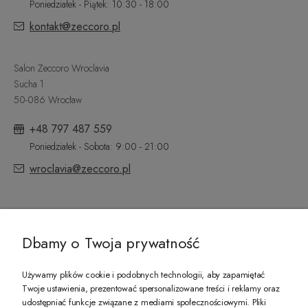
Poniedziałek - Piątek: 10:30 - 18:00
kontakt@zeccoro.pl
Salon Zeccoro Wroclavia
Sucha 1
50-086 Wrocław
+48 797 487 559
Poniedziałek - Sobota: 9:00 - 21:00
wroclavia@zeccoro.pl
@ZECCORO SOCIAL MEDIA
Dbamy o Twoja prywatność
Używamy plików cookie i podobnych technologii, aby zapamiętać
Twoje ustawienia, prezentować spersonalizowane treści i reklamy oraz
udostępniać funkcje związane z mediami społecznościowymi. Pliki
PREZENT DLA CIEBIE!