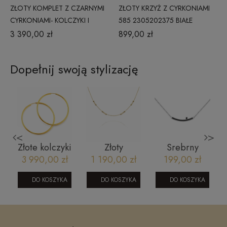
ZŁOTY KOMPLET Z CZARNYMI
ZŁOTY KRZYŻ Z CYRKONIAMI
CYRKONIAMI- KOLCZYKI I
585 2305202375 BIAŁE
NASZYJNIK P.585 170520238
ZŁOTO
3 390,00 zł
899,00 zł
Dopełnij swoją stylizację
<
>
i
Złote kolczyki
Złoty
Srebrny
i
koła szarniry
naszyjnik
naszyjnik
3 990,00 zł
1 190,00 zł
199,00 zł
70 mm
191020235A
1024
DO KOSZYKA
DO KOSZYKA
DO KOSZYKA