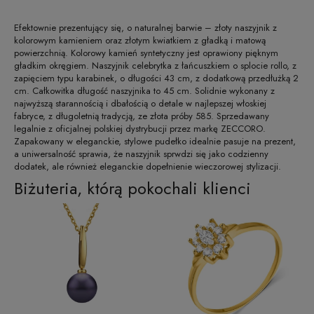
Efektownie prezentujący się, o naturalnej barwie – złoty naszyjnik z
kolorowym kamieniem oraz złotym kwiatkiem z gładką i matową
powierzchnią. Kolorowy kamień syntetyczny jest oprawiony pięknym
gładkim okręgiem. Naszyjnik celebrytka z łańcuszkiem o splocie rollo, z
zapięciem typu karabinek, o długości 43 cm, z dodatkową przedłużką 2
cm. Całkowitka długość naszyjnika to 45 cm. Solidnie wykonany z
najwyższą starannością i dbałością o detale w najlepszej włoskiej
fabryce, z długoletnią tradycją, ze złota próby 585. Sprzedawany
legalnie z oficjalnej polskiej dystrybucji przez markę ZECCORO.
Zapakowany w eleganckie, stylowe pudełko idealnie pasuje na prezent,
a uniwersalność sprawia, że naszyjnik sprwdzi się jako codzienny
dodatek, ale również eleganckie dopełnienie wieczorowej stylizacji.
Biżuteria, którą pokochali klienci