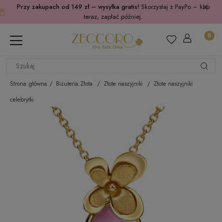
Przy zakupach od 149 zł – wysyłka gratis!
Skorzystaj z PayPo – kup
teraz, zapłać później.
Strona główna
Biżuteria Złota
Złote naszyjniki
Złote naszyjniki
celebrytki