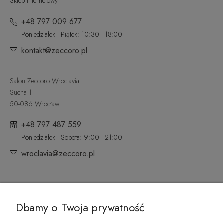
Sklep internetowy
+48 797 009 677
Poniedziałek - Piątek: 10:30 - 18:00
kontakt@zeccoro.pl
Salon Zeccoro Wroclavia
Sucha 1
50-086 Wrocław
+48 797 487 559
Poniedziałek - Sobota: 9:00 - 21:00
wroclavia@zeccoro.pl
@ZECCORO SOCIAL MEDIA
Dbamy o Twoja prywatność