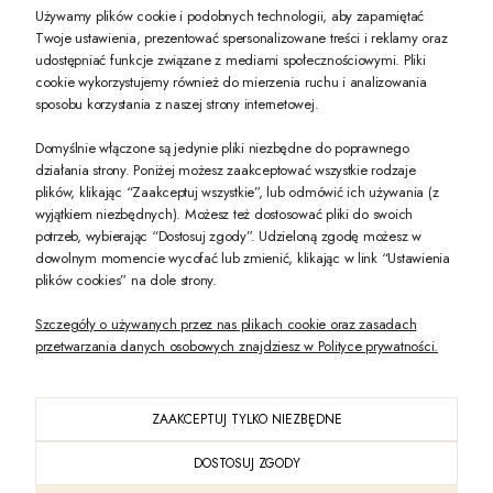
Używamy plików cookie i podobnych technologii, aby zapamiętać
Twoje ustawienia, prezentować spersonalizowane treści i reklamy oraz
udostępniać funkcje związane z mediami społecznościowymi. Pliki
PREZENT DLA CIEBIE!
cookie wykorzystujemy również do mierzenia ruchu i analizowania
sposobu korzystania z naszej strony internetowej.
-10% na pierwsze zakupy na zeccoro.pl Gdy zapiszesz się do naszego newslet
Domyślnie włączone są jedynie pliki niezbędne do poprawnego
działania strony. Poniżej możesz zaakceptować wszystkie rodzaje
plików, klikając “Zaakceptuj wszystkie”, lub odmówić ich używania (z
Twoje dane będą przetwarzane zgodnie z naszą
polityką prywatności
wyjątkiem niezbędnych). Możesz też dostosować pliki do swoich
potrzeb, wybierając “Dostosuj zgody”. Udzieloną zgodę możesz w
dowolnym momencie wycofać lub zmienić, klikając w link “Ustawienia
POKAŻ PEŁNĄ WERSJĘ STRONY
plików cookies” na dole strony.
Szczegóły o używanych przez nas plikach cookie oraz zasadach
przetwarzania danych osobowych znajdziesz w Polityce prywatności.
ZAAKCEPTUJ TYLKO NIEZBĘDNE
PL
DOSTOSUJ ZGODY