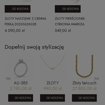
DO KOSZYKA
DO KOSZYKA
ZŁOTY NASZYJNIK Z CIEMNA
ZŁOTY PIERŚCIONEK
PERŁĄ 20230626028
CYRKONIA MARKIZA
OPRAWIONA CYRKONIAMI
4 090,00 zł
549,00 zł
Dopełnij swoją stylizację
<
>
AU-585
ZŁOTY
Złoty łańcuch
PIERŚCIONEK
NASZYJNIK Z
męski -
2 190,00 zł
990,00 zł
27 800,00 zł
5
RR674W13
4 KULKAMI
królewski 5
y
GŁADKIMI I
mm 55 CM
DO KOSZYKA
DO KOSZYKA
DO KOSZYKA
PEREŁKĄ M