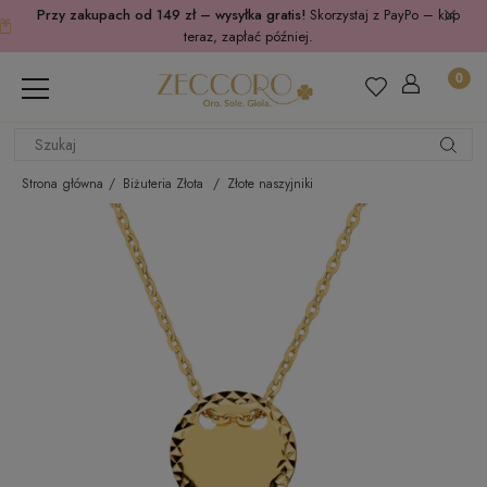
Przy zakupach od 149 zł – wysyłka gratis!
Skorzystaj z PayPo – kup
teraz, zapłać później.
Strona główna
Biżuteria Złota
Złote naszyjniki