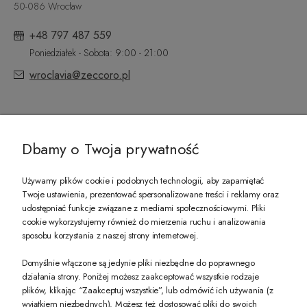
50-086 Wrocław
+48 797 487 559
Poniedziałek - Sobota: 9:00 - 21:00
wroclavia@zeccoro.pl
@ZECCORO SOCIAL MEDIA
Dbamy o Twoja prywatność
Używamy plików cookie i podobnych technologii, aby zapamiętać
Twoje ustawienia, prezentować spersonalizowane treści i reklamy oraz
udostępniać funkcje związane z mediami społecznościowymi. Pliki
PREZENT DLA CIEBIE!
cookie wykorzystujemy również do mierzenia ruchu i analizowania
sposobu korzystania z naszej strony internetowej.
-10% na pierwsze zakupy na zeccoro.pl Gdy zapiszesz się do naszego newslet
Domyślnie włączone są jedynie pliki niezbędne do poprawnego
działania strony. Poniżej możesz zaakceptować wszystkie rodzaje
plików, klikając “Zaakceptuj wszystkie”, lub odmówić ich używania (z
Twoje dane będą przetwarzane zgodnie z naszą
polityką prywatności
wyjątkiem niezbędnych). Możesz też dostosować pliki do swoich