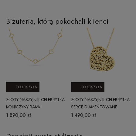
Biżuteria, którą pokochali klienci
DO KOSZYKA
DO KOSZYKA
ZŁOTY NASZYJNIK CELEBRYTKA
ZŁOTY NASZYJNIK CELEBRYTKA
KONICZYNY RAMKI
SERCE DIAMENTOWANE
250920241N
WISZĄCE BOKIEM
1 890,00 zł
1 490,00 zł