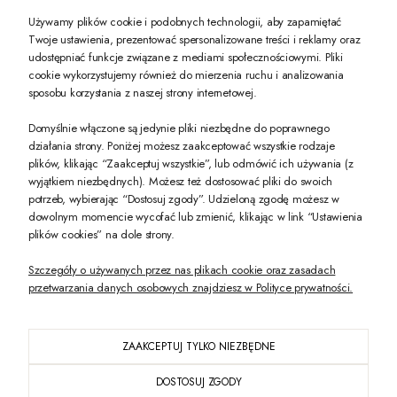
Używamy plików cookie i podobnych technologii, aby zapamiętać
Twoje ustawienia, prezentować spersonalizowane treści i reklamy oraz
udostępniać funkcje związane z mediami społecznościowymi. Pliki
PREZENT DLA CIEBIE!
cookie wykorzystujemy również do mierzenia ruchu i analizowania
sposobu korzystania z naszej strony internetowej.
-10% na pierwsze zakupy na zeccoro.pl Gdy zapiszesz się do naszego newslet
Domyślnie włączone są jedynie pliki niezbędne do poprawnego
działania strony. Poniżej możesz zaakceptować wszystkie rodzaje
plików, klikając “Zaakceptuj wszystkie”, lub odmówić ich używania (z
Twoje dane będą przetwarzane zgodnie z naszą
polityką prywatności
wyjątkiem niezbędnych). Możesz też dostosować pliki do swoich
potrzeb, wybierając “Dostosuj zgody”. Udzieloną zgodę możesz w
dowolnym momencie wycofać lub zmienić, klikając w link “Ustawienia
POKAŻ PEŁNĄ WERSJĘ STRONY
plików cookies” na dole strony.
Szczegóły o używanych przez nas plikach cookie oraz zasadach
przetwarzania danych osobowych znajdziesz w Polityce prywatności.
ZAAKCEPTUJ TYLKO NIEZBĘDNE
PL
DOSTOSUJ ZGODY