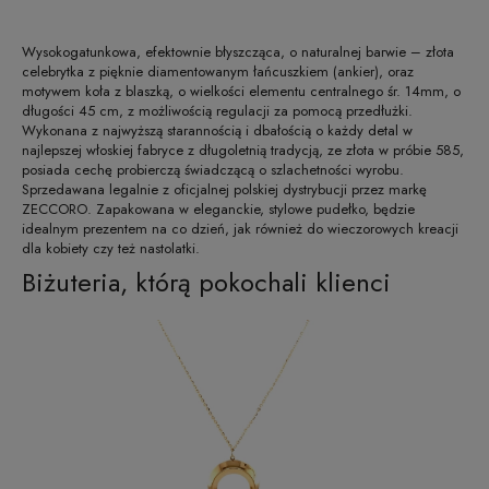
Wysokogatunkowa, efektownie błyszcząca, o naturalnej barwie – złota
celebrytka z pięknie diamentowanym łańcuszkiem (ankier), oraz
motywem koła z blaszką, o wielkości elementu centralnego śr. 14mm, o
długości 45 cm, z możliwością regulacji za pomocą przedłużki.
Wykonana z najwyższą starannością i dbałością o każdy detal w
najlepszej włoskiej fabryce z długoletnią tradycją, ze złota w próbie 585,
posiada cechę probierczą świadczącą o szlachetności wyrobu.
Sprzedawana legalnie z oficjalnej polskiej dystrybucji przez markę
ZECCORO. Zapakowana w eleganckie, stylowe pudełko, będzie
idealnym prezentem na co dzień, jak również do wieczorowych kreacji
dla kobiety czy też nastolatki.
Biżuteria, którą pokochali klienci