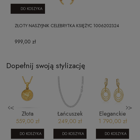
DO KOSZYKA
ZŁOTY NASZYJNIK CELEBRYTKA KSIĘŻYC 1006202324
999,00 zł
Dopełnij swoją stylizację
<
>
i
Złota
Łańcuszek
Eleganckie
i
zawieszka
srebrny
złote kolczyki
559,00 zł
249,00 zł
1 790,00 zł
znak zodiaku
pancerka - 55
wiszące
Koziorożec
cm rodowany
1905202348
DO KOSZYKA
DO KOSZYKA
DO KOSZYKA