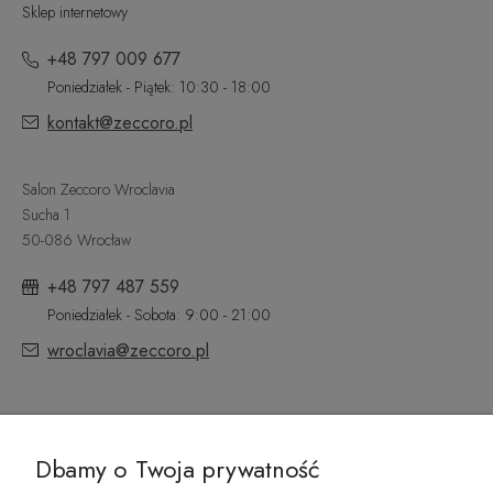
Sklep internetowy
+48 797 009 677
Poniedziałek - Piątek: 10:30 - 18:00
kontakt@zeccoro.pl
Salon Zeccoro Wroclavia
Sucha 1
50-086 Wrocław
+48 797 487 559
Poniedziałek - Sobota: 9:00 - 21:00
wroclavia@zeccoro.pl
@ZECCORO SOCIAL MEDIA
Dbamy o Twoja prywatność