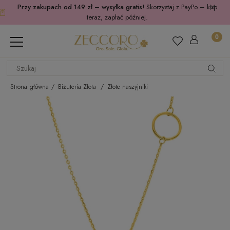
Przy zakupach od 149 zł – wysyłka gratis!
Skorzystaj z PayPo – kup
teraz, zapłać później.
Strona główna
Biżuteria Złota
Złote naszyjniki