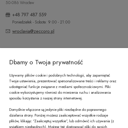
50-086 Wrocław
+48 797 487 559
Poniedziałek - Sobota: 9:00 - 21:00
wroclavia@zeccoro.pl
@ZECCORO SOCIAL MEDIA
Dbamy o Twoja prywatność
Używamy plików cookie i podobnych technologii, aby zapamiętać
Twoje ustawienia, prezentować spersonalizowane treści i reklamy oraz
udostępniać funkcje związane z mediami społecznościowymi. Pliki
PREZENT DLA CIEBIE!
cookie wykorzystujemy również do mierzenia ruchu i analizowania
sposobu korzystania z naszej strony internetowej.
-10% na pierwsze zakupy na zeccoro.pl Gdy zapiszesz się do naszego newslet
Domyślnie włączone są jedynie pliki niezbędne do poprawnego
działania strony. Poniżej możesz zaakceptować wszystkie rodzaje
plików, klikając “Zaakceptuj wszystkie”, lub odmówić ich używania (z
Twoje dane będą przetwarzane zgodnie z naszą
polityką prywatności
wyjątkiem niezbędnych). Możesz też dostosować pliki do swoich