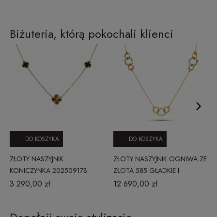
Biżuteria, którą pokochali klienci
DO KOSZYKA
DO KOSZYKA
ZŁOTY NASZYJNIK
ZŁOTY NASZYJNIK OGNIWA ZE
KONICZYNKA 20250917B
ZŁOTA 585 GŁADKIE I
MATOWE PRESTIGE Z_32
3 290,00 zł
12 690,00 zł