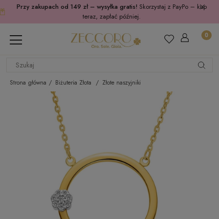
Przy zakupach od 149 zł – wysyłka gratis!
Skorzystaj z PayPo – kup
teraz, zapłać później.
Strona główna
Biżuteria Złota
Złote naszyjniki