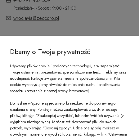
+48 797 487 559
Poniedziałek - Sobota: 9:00 - 21:00
wroclavia@zeccoro.pl
@ZECCORO SOCIAL MEDIA
Dbamy o Twoja prywatność
Używamy plików cookie i podobnych technologii, aby zapamiętać
Twoje ustawienia, prezentować spersonalizowane treści i reklamy oraz
udostępniać funkcje związane z mediami społecznościowymi. Pliki
PREZENT DLA CIEBIE!
cookie wykorzystujemy również do mierzenia ruchu i analizowania
sposobu korzystania z naszej strony internetowej.
-10% na pierwsze zakupy na zeccoro.pl Gdy zapiszesz się do naszego newslet
Domyślnie włączone są jedynie pliki niezbędne do poprawnego
działania strony. Poniżej możesz zaakceptować wszystkie rodzaje
plików, klikając “Zaakceptuj wszystkie”, lub odmówić ich używania (z
Twoje dane będą przetwarzane zgodnie z naszą
polityką prywatności
wyjątkiem niezbędnych). Możesz też dostosować pliki do swoich
potrzeb, wybierając “Dostosuj zgody”. Udzieloną zgodę możesz w
dowolnym momencie wycofać lub zmienić, klikając w link “Ustawienia