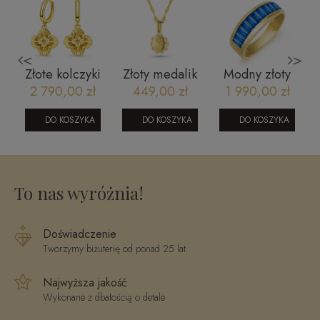
<
>
i
Złote kolczyki
Złoty medalik
Modny złoty
585
Matka Boska
pierścionek
2 790,00 zł
449,00 zł
1 990,00 zł
marokańska
Częstochowska
0604202315
4
koniczyna C
diamentowana
DO KOSZYKA
DO KOSZYKA
DO KOSZYKA
V2 585
To nas wyróżnia!
Doświadczenie
Tworzymy biżuterię od ponad 25 lat
Najwyższa jakość
Wykonane z dbałością o detale