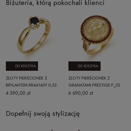
Biżuteria, którą pokochali klienci
DO KOSZYKA
DO KOSZYKA
ZŁOTY PIERŚCIONEK Z
ZŁOTY PIERŚCIONEK Z
BRYLANTEM RR46140Y 0,52
GRANATAMI PRESTIGE P_22
CT
4 390,00 zł
6 690,00 zł
Dopełnij swoją stylizację