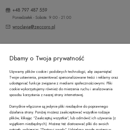
+48 797 487 559
Poniedziałek - Sobota: 9:00 - 21:00
wroclavia@zeccoro.pl
@ZECCORO SOCIAL MEDIA
Dbamy o Twoja prywatność
Używamy plików cookie i podobnych technologii, aby zapamiętać
Twoje ustawienia, prezentować spersonalizowane treści i reklamy oraz
udostępniać funkcje związane z mediami społecznościowymi. Pliki
PREZENT DLA CIEBIE!
cookie wykorzystujemy również do mierzenia ruchu i analizowania
sposobu korzystania z naszej strony internetowej.
-10% na pierwsze zakupy na zeccoro.pl Gdy zapiszesz się do naszego newslet
Domyślnie włączone są jedynie pliki niezbędne do poprawnego
działania strony. Poniżej możesz zaakceptować wszystkie rodzaje
plików, klikając “Zaakceptuj wszystkie”, lub odmówić ich używania (z
Twoje dane będą przetwarzane zgodnie z naszą
polityką prywatności
wyjątkiem niezbędnych). Możesz też dostosować pliki do swoich
potrzeb, wybierając “Dostosuj zgody”. Udzieloną zgodę możesz w