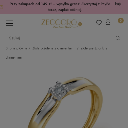
Przy zakupach od 149 zł – wysyłka gratis!
Skorzystaj z PayPo – kup
teraz, zapłać później.
Strona główna
Złota biżuteria z diamentami
Złote pierścionki z
diamentami