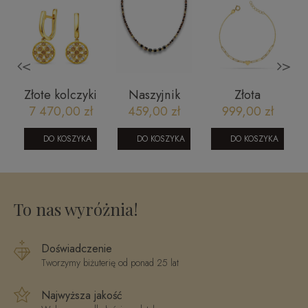
<
>
Złote kolczyki
Naszyjnik
Złota
z brylantami i
Crystals by
bransoletka
7 470,00 zł
459,00 zł
999,00 zł
szamapańskimi
Swarovski
celebrytka
brylantami
ogniwa z
DO KOSZYKA
DO KOSZYKA
DO KOSZYKA
ME3860Y
sercem
Young
0106202319B
To nas wyróżnia!
Doświadczenie
Tworzymy biżuterię od ponad 25 lat
Najwyższa jakość