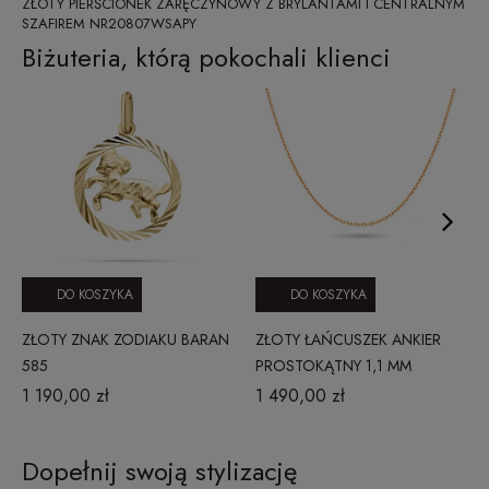
ZŁOTY PIERŚCIONEK ZARĘCZYNOWY Z BRYLANTAMI I CENTRALNYM
SZAFIREM NR20807WSAPY
Biżuteria, którą pokochali klienci
DO KOSZYKA
DO KOSZYKA
ZŁOTY ZNAK ZODIAKU BARAN
ZŁOTY ŁAŃCUSZEK ANKIER
585
PROSTOKĄTNY 1,1 MM
RÓŻOWE ZŁOTO
1 190,00 zł
1 490,00 zł
Dopełnij swoją stylizację