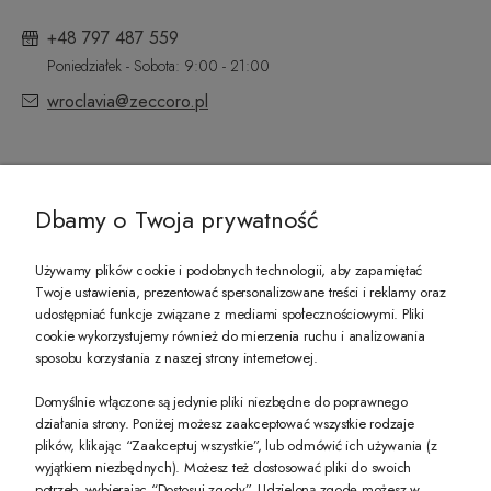
+48 797 487 559
Poniedziałek - Sobota: 9:00 - 21:00
wroclavia@zeccoro.pl
@ZECCORO SOCIAL MEDIA
Dbamy o Twoja prywatność
Używamy plików cookie i podobnych technologii, aby zapamiętać
Twoje ustawienia, prezentować spersonalizowane treści i reklamy oraz
udostępniać funkcje związane z mediami społecznościowymi. Pliki
PREZENT DLA CIEBIE!
cookie wykorzystujemy również do mierzenia ruchu i analizowania
sposobu korzystania z naszej strony internetowej.
-10% na pierwsze zakupy na zeccoro.pl Gdy zapiszesz się do naszego newslet
Domyślnie włączone są jedynie pliki niezbędne do poprawnego
działania strony. Poniżej możesz zaakceptować wszystkie rodzaje
plików, klikając “Zaakceptuj wszystkie”, lub odmówić ich używania (z
Twoje dane będą przetwarzane zgodnie z naszą
polityką prywatności
wyjątkiem niezbędnych). Możesz też dostosować pliki do swoich
potrzeb, wybierając “Dostosuj zgody”. Udzieloną zgodę możesz w