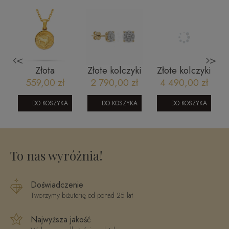
<
>
Złota
Złote kolczyki
Złote kolczyki
zawieszka
z diamentami
z diamentami
ł
559,00 zł
2 790,00 zł
4 490,00 zł
znak zodiaku
SAE02341
SAE04114
Koziorożec
DO KOSZYKA
DO KOSZYKA
DO KOSZYKA
To nas wyróżnia!
Doświadczenie
Tworzymy biżuterię od ponad 25 lat
Najwyższa jakość