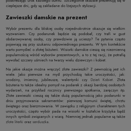
podkreślając urok każdego outfitu. Szczególnie okazale prezentują się w
cieplejsze dni, gdy są zakładane do lżejszych stylizacji.
Zawieszki damskie na prezent
Wybór prezentu dla bliskiej osoby niejednokrotnie okazuje się wielkim
wyzwaniem. Czy podarunek będzie się podobał, czy trafi w gust
obdarowywanej osoby, czy prawdziwie ją ucieszy? Te pytania często
pojawiają się przy szukaniu odpowiedniego prezentu. W tym kontekście
warto pomyśleć o złotej biżuterii. Wisiorki damskie cieszą się niezmienną
popularnością wśród wyborów prezentowych, a to z tej racji, że potrafią
wywołać szczery uśmiech na twarzy wielu dziewczyn i kobiet.
Na jakie okazje można wręczyć złote zawieszki? Z pewnością jest ich
wiele. Jako pierwsze na myśl przychodzą takie uroczystości, jak:
urodziny, imieniny, jubileusze, walentynki czy
Dzień Kobiet
. Złota
biżuteria to także idealny pomysł na podarek z okazji bardziej osobistych
wydarzeń, na przykład rocznicy pierwszego spotkania, zaręczyn itp.
Złote zawieszki cieszą się także dużą popularnością jako podarunki w
dniu przyjmowania sakramentów: pierwszej komunii świętej, chrztu
świętego oraz bierzmowania. W zawiązku z religijnym charakterem tych
uroczystości, często wybór pada na wisiorki w kształcie krzyżyka bądź
innych symboli związanych z wiarą. Niemniej jednak popularne są także
złote literki
oraz
serduszka
.