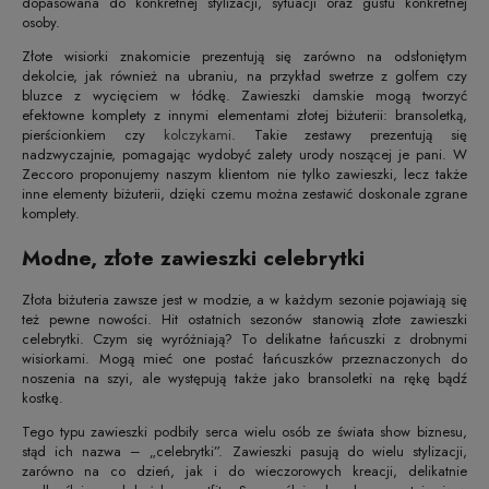
dopasowana do konkretnej stylizacji, sytuacji oraz gustu konkretnej
osoby.
Złote wisiorki znakomicie prezentują się zarówno na odsłoniętym
dekolcie, jak również na ubraniu, na przykład swetrze z golfem czy
bluzce z wycięciem w łódkę. Zawieszki damskie mogą tworzyć
efektowne komplety z innymi elementami złotej biżuterii: bransoletką,
pierścionkiem czy
kolczykami
. Takie zestawy prezentują się
nadzwyczajnie, pomagając wydobyć zalety urody noszącej je pani. W
Zeccoro proponujemy naszym klientom nie tylko zawieszki, lecz także
inne elementy biżuterii, dzięki czemu można zestawić doskonale zgrane
komplety.
Modne, złote zawieszki celebrytki
Złota biżuteria zawsze jest w modzie, a w każdym sezonie pojawiają się
też pewne nowości. Hit ostatnich sezonów stanowią złote zawieszki
celebrytki. Czym się wyróżniają? To delikatne łańcuszki z drobnymi
wisiorkami. Mogą mieć one postać łańcuszków przeznaczonych do
noszenia na szyi, ale występują także jako bransoletki na rękę bądź
kostkę.
Tego typu zawieszki podbiły serca wielu osób ze świata show biznesu,
stąd ich nazwa – „celebrytki”. Zawieszki pasują do wielu stylizacji,
zarówno na co dzień, jak i do wieczorowych kreacji, delikatnie