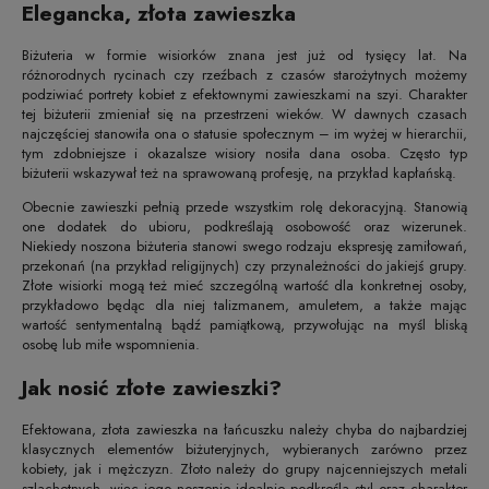
Elegancka, złota zawieszka
Biżuteria w formie wisiorków znana jest już od tysięcy lat. Na
różnorodnych rycinach czy rzeźbach z czasów starożytnych możemy
podziwiać portrety kobiet z efektownymi zawieszkami na szyi. Charakter
tej biżuterii zmieniał się na przestrzeni wieków. W dawnych czasach
najczęściej stanowiła ona o statusie społecznym – im wyżej w hierarchii,
tym zdobniejsze i okazalsze wisiory nosiła dana osoba. Często typ
biżuterii wskazywał też na sprawowaną profesję, na przykład kapłańską.
Obecnie zawieszki pełnią przede wszystkim rolę dekoracyjną. Stanowią
one dodatek do ubioru, podkreślają osobowość oraz wizerunek.
Niekiedy noszona biżuteria stanowi swego rodzaju ekspresję zamiłowań,
przekonań (na przykład religijnych) czy przynależności do jakiejś grupy.
Złote wisiorki mogą też mieć szczególną wartość dla konkretnej osoby,
przykładowo będąc dla niej talizmanem, amuletem, a także mając
wartość sentymentalną bądź pamiątkową, przywołując na myśl bliską
osobę lub miłe wspomnienia.
Jak nosić złote zawieszki?
Efektowana, złota zawieszka na łańcuszku należy chyba do najbardziej
klasycznych elementów biżuteryjnych, wybieranych zarówno przez
kobiety, jak i mężczyzn. Złoto należy do grupy najcenniejszych metali
szlachetnych, więc jego noszenie idealnie podkreśla styl oraz charakter