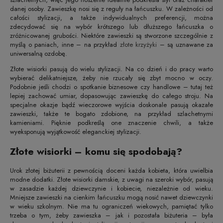
danej osoby. Zawieszkę nosi się z reguły na łańcuszku. W zależności od
całości stylizacji, a także indywidualnych preferencji, można
zdecydować się na wybór krótszego lub dłuższego łańcuszka o
zróżnicowanej grubości. Niektóre zawieszki są stworzone szczególnie z
myślą o paniach, inne – na przykład
złote krzyżyki
– są uznawane za
uniwersalną ozdobę.
Złote wisiorki pasują do wielu stylizacji. Na co dzień i do pracy warto
wybierać delikatniejsze, żeby nie rzucały się zbyt mocno w oczy.
Podobnie jeśli chodzi o spotkanie biznesowe czy handlowe – tutaj też
lepiej zachować umiar, dopasowując zawieszkę do całego stroju. Na
specjalne okazje bądź wieczorowe wyjścia doskonale pasują okazałe
zawieszki, także te bogato zdobione, na przykład szlachetnymi
kamieniami. Pięknie podkreślą one znaczenie chwili, a także
wyeksponują wyjątkowość eleganckiej stylizacji.
Złote wisiorki – komu się spodobają?
Urok złotej biżuterii z pewnością doceni każda kobieta, która uwielbia
modne dodatki. Złote wisiorki damskie, z uwagi na szeroki wybór, pasują
w zasadzie każdej dziewczynie i kobiecie, niezależnie od wieku.
Mniejsze zawieszki na cienkim łańcuszku mogą nosić nawet dziewczynki
w wieku szkolnym. Nie ma tu ograniczeń wiekowych, pamiętać tylko
trzeba o tym, żeby zawieszka – jak i pozostała biżuteria – była