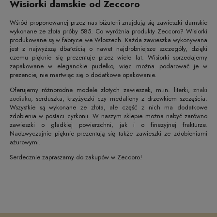
Wisiorki damskie od Zeccoro
Wśród proponowanej przez nas biżuterii znajdują się zawieszki damskie
wykonane ze złota próby 585. Co wyróżnia produkty Zeccoro? Wisiorki
produkowane są w fabryce we Włoszech. Każda zawieszka wykonywana
jest z najwyższą dbałością o nawet najdrobniejsze szczegóły, dzięki
czemu pięknie się prezentuje przez wiele lat. Wisiorki sprzedajemy
zapakowane w eleganckie pudełko, więc można podarować je w
prezencie, nie martwiąc się o dodatkowe opakowanie.
Oferujemy różnorodne modele złotych zawieszek, m.in. literki,
znaki
zodiaku
, serduszka, krzyżyczki czy medaliony z drzewkiem szczęścia.
Wszystkie są wykonane ze złota, ale część z nich ma dodatkowe
zdobienia w postaci cyrkonii. W naszym sklepie można nabyć zarówno
zawieszki o gładkiej powierzchni, jak i o finezyjnej frakturze.
Nadzwyczajnie pięknie prezentują się także zawieszki ze zdobieniami
ażurowymi.
Serdecznie zapraszamy do zakupów w Zeccoro!