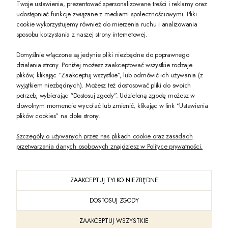
Twoje ustawienia, prezentować spersonalizowane treści i reklamy oraz
udostępniać funkcje związane z mediami społecznościowymi. Pliki
PREZENT DLA CIEBIE!
cookie wykorzystujemy również do mierzenia ruchu i analizowania
sposobu korzystania z naszej strony internetowej.
-10% na pierwsze zakupy na zeccoro.pl Gdy zapiszesz się do naszego newslet
Domyślnie włączone są jedynie pliki niezbędne do poprawnego
działania strony. Poniżej możesz zaakceptować wszystkie rodzaje
plików, klikając “Zaakceptuj wszystkie”, lub odmówić ich używania (z
Twoje dane będą przetwarzane zgodnie z naszą
polityką prywatności
wyjątkiem niezbędnych). Możesz też dostosować pliki do swoich
potrzeb, wybierając “Dostosuj zgody”. Udzieloną zgodę możesz w
dowolnym momencie wycofać lub zmienić, klikając w link “Ustawienia
POKAŻ PEŁNĄ WERSJĘ STRONY
plików cookies” na dole strony.
Szczegóły o używanych przez nas plikach cookie oraz zasadach
przetwarzania danych osobowych znajdziesz w Polityce prywatności.
ZAAKCEPTUJ TYLKO NIEZBĘDNE
PL
DOSTOSUJ ZGODY
Sklep internetowy Shoper Premium
ZAAKCEPTUJ WSZYSTKIE