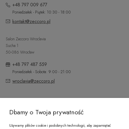
+48 797 009 677
Poniedziałek - Piątek: 10:30 - 18:00
kontakt@zeccoro.pl
Salon Zeccoro Wroclavia
Sucha 1
50-086 Wrocław
+48 797 487 559
Poniedziałek - Sobota: 9:00 - 21:00
wroclavia@zeccoro.pl
@ZECCORO SOCIAL MEDIA
Dbamy o Twoja prywatność
Używamy plików cookie i podobnych technologii, aby zapamiętać