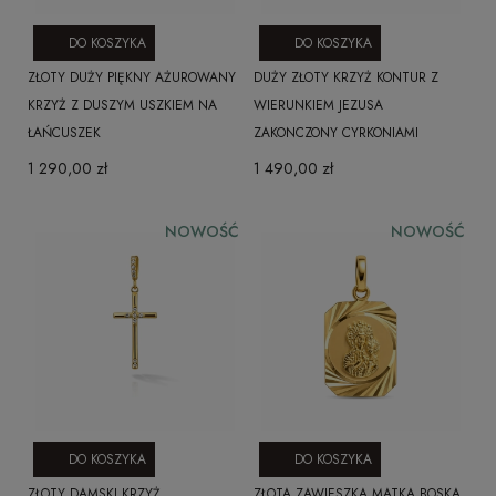
DO KOSZYKA
DO KOSZYKA
ZŁOTY DUŻY PIĘKNY AŻUROWANY
DUŻY ZŁOTY KRZYŻ KONTUR Z
KRZYŻ Z DUSZYM USZKIEM NA
WIERUNKIEM JEZUSA
ŁAŃCUSZEK
ZAKONCZONY CYRKONIAMI
1 290,00 zł
1 490,00 zł
NOWOŚĆ
NOWOŚĆ
DO KOSZYKA
DO KOSZYKA
ZŁOTY DAMSKI KRZYŻ
ZŁOTA ZAWIESZKA MATKA BOSKA