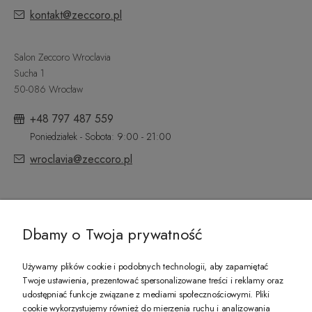
kontakt@zeccoro.pl
Salon Zeccoro Wroclavia
Sucha 1
50-086 Wrocław
+48 797 487 559
Poniedziałek - Sobota: 9:00 - 21:00
wroclavia@zeccoro.pl
@ZECCORO SOCIAL MEDIA
Dbamy o Twoja prywatność
Używamy plików cookie i podobnych technologii, aby zapamiętać
Twoje ustawienia, prezentować spersonalizowane treści i reklamy oraz
udostępniać funkcje związane z mediami społecznościowymi. Pliki
PREZENT DLA CIEBIE!
cookie wykorzystujemy również do mierzenia ruchu i analizowania