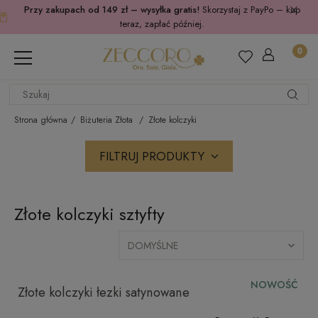
Przy zakupach od 149 zł – wysyłka gratis!
Skorzystaj z PayPo – kup
teraz, zapłać później.
Strona główna
Biżuteria Złota
Złote kolczyki
FILTRUJ PRODUKTY
Złote kolczyki sztyfty
NOWOŚĆ
Złote kolczyki łezki satynowane