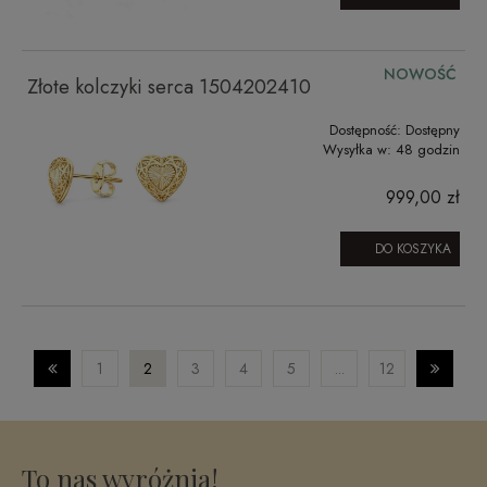
NOWOŚĆ
Złote kolczyki serca 1504202410
Dostępność:
Dostępny
Wysyłka w:
48 godzin
999,00 zł
DO KOSZYKA
1
2
3
4
5
...
12
To nas wyróżnia!