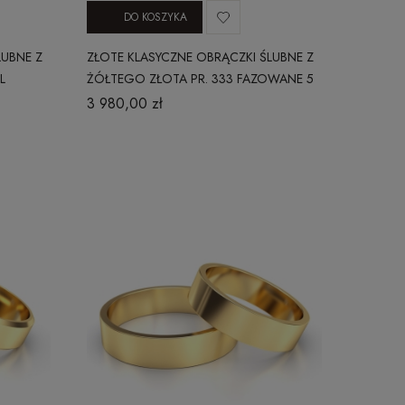
DO KOSZYKA
LUBNE Z
ZŁOTE KLASYCZNE OBRĄCZKI ŚLUBNE Z
L
ŻÓŁTEGO ZŁOTA PR. 333 FAZOWANE 5
MM
3 980,00 zł