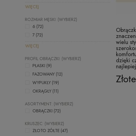
WIĘCEJ
ROZMIAR MĘSKI: (WYBIERZ)
6
(72)
Obrączki
7
(72)
znaczeni
wielu s
WIĘCEJ
szeroko
komfort
PROFIL OBRĄCZKI: (WYBIERZ)
dzięki c
najlepie
PŁASKI
(9)
FAZOWANY
(12)
Złot
WYPUKŁY
(19)
OKRĄGŁY
(11)
ASORTYMENT: (WYBIERZ)
OBRĄCZKI
(72)
KRUSZEC: (WYBIERZ)
ZŁOTO ZÓŁTE
(47)