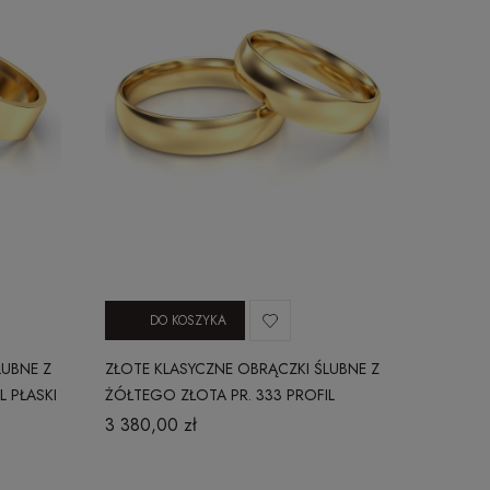
DO KOSZYKA
LUBNE Z
ZŁOTE KLASYCZNE OBRĄCZKI ŚLUBNE Z
L PŁASKI
ŻÓŁTEGO ZŁOTA PR. 333 PROFIL
OKRĄGŁY 3 MM
3 380,00 zł