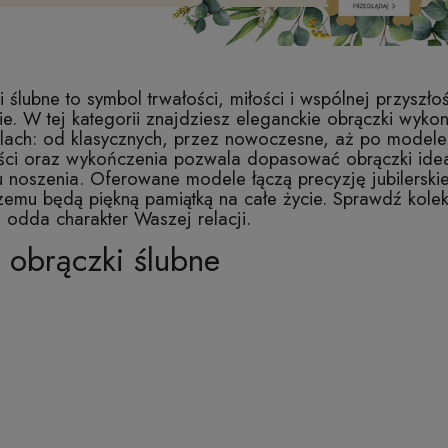
 ślubne to symbol trwałości, miłości i wspólnej przyszł
e. W tej kategorii znajdziesz eleganckie obrączki wyko
tylach: od klasycznych, przez nowoczesne, aż po modele
ści oraz wykończenia pozwala dopasować obrączki idea
u noszenia. Oferowane modele łączą precyzję jubilers
zemu będą piękną pamiątką na całe życie. Sprawdź kolek
j odda charakter Waszej relacji.
e obrączki ślubne