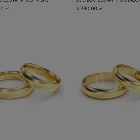
Y 3 MM
MM
0 zł
3 380,00 zł