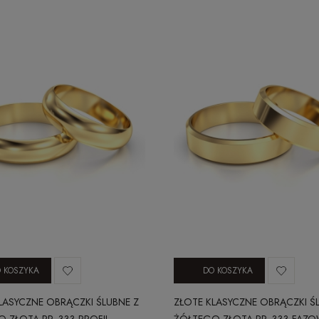
 KOSZYKA
DO KOSZYKA
LASYCZNE OBRĄCZKI ŚLUBNE Z
ZŁOTE KLASYCZNE OBRĄCZKI Ś
 ZŁOTA PR. 333 PROFIL
ŻÓŁTEGO ZŁOTA PR. 333 FAZO