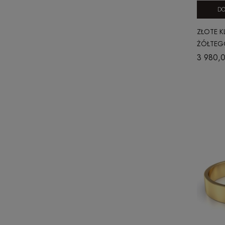
DO
ZŁOTE K
ŻÓŁTEGO
OKRĄGŁ
3 980,0