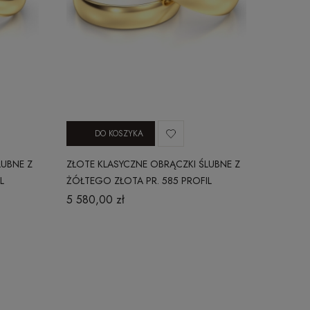
DO KOSZYKA
LUBNE Z
ZŁOTE KLASYCZNE OBRĄCZKI ŚLUBNE Z
L
ŻÓŁTEGO ZŁOTA PR. 585 PROFIL
OKRĄGŁY 3 MM
5 580,00 zł