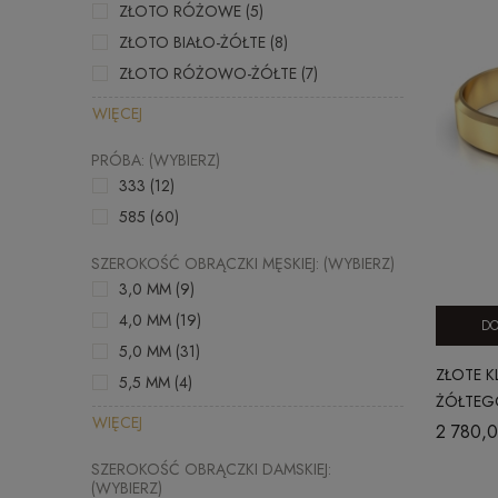
ZŁOTO RÓŻOWE
(5)
ZŁOTO BIAŁO-ŻÓŁTE
(8)
ZŁOTO RÓŻOWO-ŻÓŁTE
(7)
WIĘCEJ
PRÓBA: (WYBIERZ)
333
(12)
585
(60)
SZEROKOŚĆ OBRĄCZKI MĘSKIEJ: (WYBIERZ)
3,0 MM
(9)
4,0 MM
(19)
DO
5,0 MM
(31)
ZŁOTE K
5,5 MM
(4)
ŻÓŁTEGO
WIĘCEJ
MM
2 780,0
SZEROKOŚĆ OBRĄCZKI DAMSKIEJ:
(WYBIERZ)