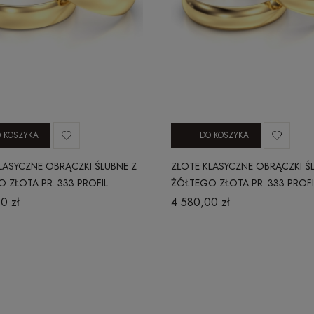
 KOSZYKA
DO KOSZYKA
LASYCZNE OBRĄCZKI ŚLUBNE Z
ZŁOTE KLASYCZNE OBRĄCZKI Ś
 ZŁOTA PR. 333 PROFIL
ŻÓŁTEGO ZŁOTA PR. 333 PROFI
Y 5 MM
WYPUKŁY 5 MM
0 zł
4 580,00 zł