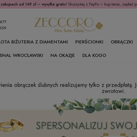
 zakupach od 149 zł – wysyłka gratis!
Skorzystaj z PayPo – kup teraz, zapłać p
677
559
ŁOTA BIŻUTERIA Z DIAMENTAMI
PIERŚCIONKI
OBRĄCZKI
SNAL WROCŁAWSKI
NA OKAZJE
DLA KOGO
enia obrączek ślubnych realizujemy tylko z przedpłatą. J
zwrotowi.