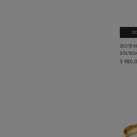
DO
ZŁOTE K
ŻÓŁTEGO
5 MM
3 980,0