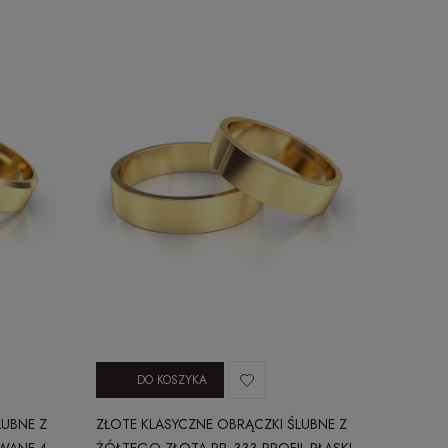
DO KOSZYKA
LUBNE Z
ZŁOTE KLASYCZNE OBRĄCZKI ŚLUBNE Z
WANE 4
ŻÓŁTEGO ZŁOTA PR. 333 PROFIL PŁASKI