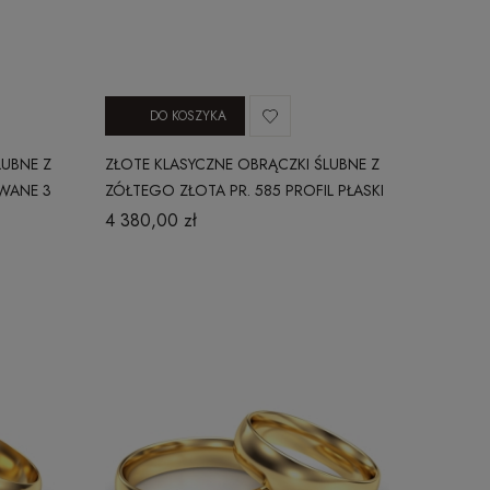
DO KOSZYKA
LUBNE Z
ZŁOTE KLASYCZNE OBRĄCZKI ŚLUBNE Z
WANE 3
ZÓŁTEGO ZŁOTA PR. 585 PROFIL PŁASKI
3 MM
4 380,00 zł