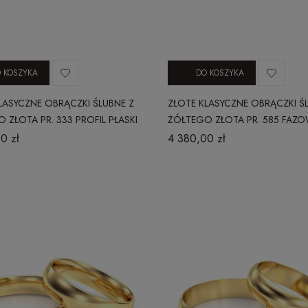
 KOSZYKA
DO KOSZYKA
LASYCZNE OBRĄCZKI ŚLUBNE Z
ZŁOTE KLASYCZNE OBRĄCZKI Ś
 ZŁOTA PR. 333 PROFIL PŁASKI
ŻÓŁTEGO ZŁOTA PR. 585 FAZO
MM
0 zł
4 380,00 zł