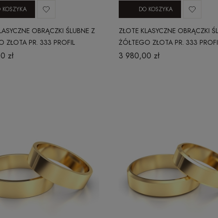
 KOSZYKA
DO KOSZYKA
LASYCZNE OBRĄCZKI ŚLUBNE Z
ZŁOTE KLASYCZNE OBRĄCZKI Ś
 ZŁOTA PR. 333 PROFIL
ŻÓŁTEGO ZŁOTA PR. 333 PROFI
Y 4 MM
WYPUKŁY 4 MM
0 zł
3 980,00 zł