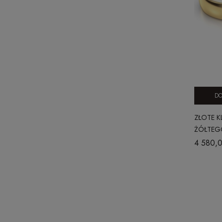
DO
ZŁOTE K
ŻÓŁTEGO
OKRĄGŁ
4 580,0