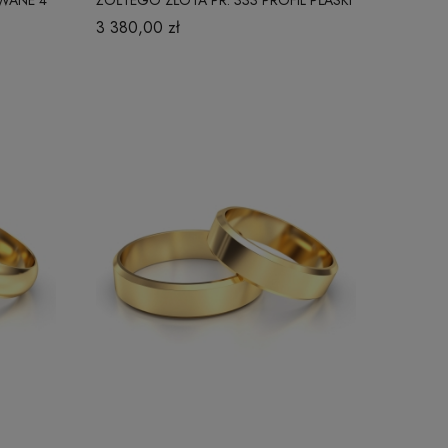
4 MM
3 380,00 zł