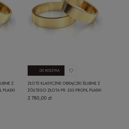
DO KOSZYKA
LUBNE Z
ZŁOTE KLASYCZNE OBRĄCZKI ŚLUBNE Z
L PŁASKI
ŻÓŁTEGO ZŁOTA PR. 333 PROFIL PŁASKI
3 MM
2 780,00 zł