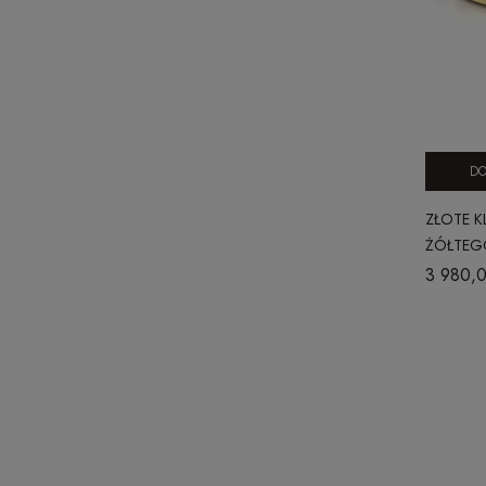
DO
ZŁOTE K
ŻÓŁTEGO
MM
3 980,0