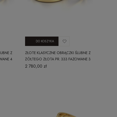
DO KOSZYKA
LUBNE Z
ZŁOTE KLASYCZNE OBRĄCZKI ŚLUBNE Z
WANE 4
ŻÓŁTEGO ZŁOTA PR. 333 FAZOWANE 3
MM
2 780,00 zł