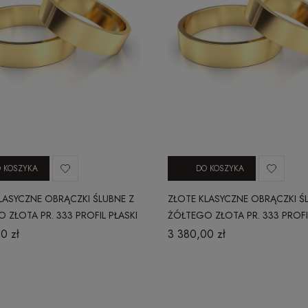
 KOSZYKA
DO KOSZYKA
LASYCZNE OBRĄCZKI ŚLUBNE Z
ZŁOTE KLASYCZNE OBRĄCZKI Ś
 ZŁOTA PR. 333 PROFIL PŁASKI
ŻÓŁTEGO ZŁOTA PR. 333 PROFI
4 MM
0 zł
3 380,00 zł