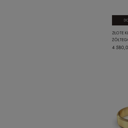
DO
ZŁOTE K
ŻÓŁTEGO
WYPUKŁ
4 580,0