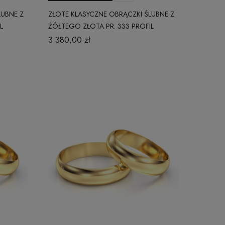
LUBNE Z
ZŁOTE KLASYCZNE OBRĄCZKI ŚLUBNE Z
L
ŻÓŁTEGO ZŁOTA PR. 333 PROFIL
OKRĄGŁY 3 MM
3 380,00 zł