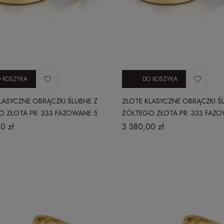
 KOSZYKA
DO KOSZYKA
LASYCZNE OBRĄCZKI ŚLUBNE Z
ZŁOTE KLASYCZNE OBRĄCZKI Ś
 ZŁOTA PR. 333 FAZOWANE 5
ŻÓŁTEGO ZŁOTA PR. 333 FAZO
MM
0 zł
3 380,00 zł