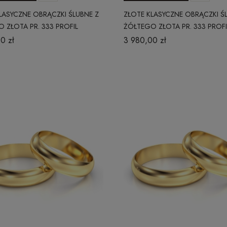
LASYCZNE OBRĄCZKI ŚLUBNE Z
ZŁOTE KLASYCZNE OBRĄCZKI Ś
 ZŁOTA PR. 333 PROFIL
ŻÓŁTEGO ZŁOTA PR. 333 PROFI
Y 5 MM
OKRĄGŁY 4 MM
0 zł
3 980,00 zł