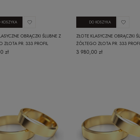
 KOSZYKA
DO KOSZYKA
LASYCZNE OBRĄCZKI ŚLUBNE Z
ZŁOTE KLASYCZNE OBRĄCZKI Ś
 ZŁOTA PR. 333 PROFIL
ŻÓŁTEGO ZŁOTA PR. 333 PROFI
Y 5 MM
WYPUKŁY 4 MM
0 zł
3 980,00 zł