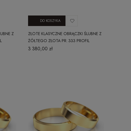
DO KOSZYKA
LUBNE Z
ZŁOTE KLASYCZNE OBRĄCZKI ŚLUBNE Z
L
ŻÓŁTEGO ZŁOTA PR. 333 PROFIL
WYPUKŁY 3 MM
3 380,00 zł