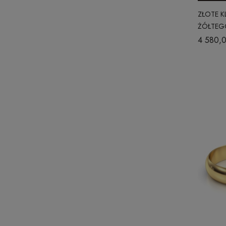
ZŁOTE K
ŻÓŁTEGO
OKRĄGŁ
4 580,0