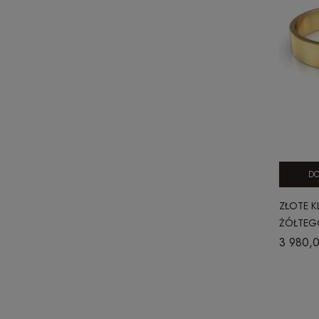
DO
ZŁOTE K
ŻÓŁTEGO
5 MM
3 980,0