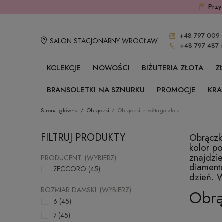
Przy
+48 797 009 
SALON STACJONARNY WROCŁAW
+48 797 487 
KOLEKCJE
NOWOŚCI
BIŻUTERIA ZŁOTA
Z
BRANSOLETKI NA SZNURKU
PROMOCJE
KRA
Strona główna
Obrączki
Obrączki z żółtego złota
FILTRUJ PRODUKTY
Obrączki
kolor po
znajdzie
PRODUCENT: (WYBIERZ)
diament
ZECCORO
(45)
dzień. W
ROZMIAR DAMSKI: (WYBIERZ)
Obrą
6
(45)
7
(45)