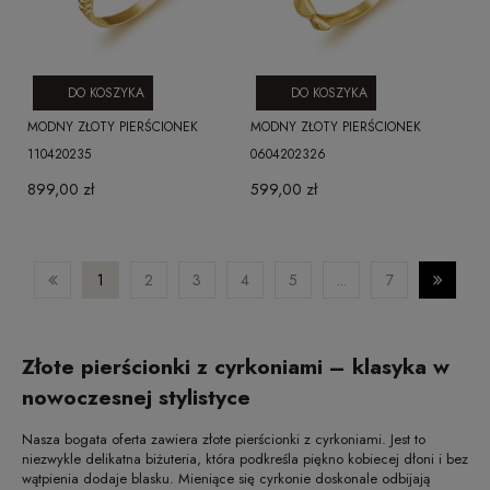
DO KOSZYKA
DO KOSZYKA
MODNY ZŁOTY PIERŚCIONEK
MODNY ZŁOTY PIERŚCIONEK
110420235
0604202326
899,00 zł
599,00 zł
1
2
3
4
5
...
7
Złote pierścionki z cyrkoniami – klasyka w
nowoczesnej stylistyce
Nasza bogata oferta zawiera złote pierścionki z cyrkoniami. Jest to
niezwykle delikatna biżuteria, która podkreśla piękno kobiecej dłoni i bez
wątpienia dodaje blasku. Mieniące się cyrkonie doskonale odbijają