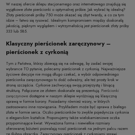
W naszej ofercie sklepu stacjonarnego oraz internetowego znajdują się
wyjątkowe złote pierścionki o optymalnej próbie. Jak wybrać tę idealną?
Złoty pierścionek próby 750 może okazać się zbyt twardy, a co za tym
idzie – łatwo się rysować. Idealnym kompromisem między doskonałą
jakością, pięknym wyglądem i wytrzymałością jest pierścionek złoty próby
333 lub 585.
Klasyczny pierścionek zaręczynowy –
pierścionek z cyrkonią
Tym z Państwa, którzy zbierają się na odwagę, by zadać swojej
wybrance TO pytanie, polecamy pierścionek z cyrkonią. Najważniejsze
życiowe decyzje nie mogą długo czekać, a wybór odpowiedniego
pierścionka zaręczynowego to dość odważny, ale też prosty krok w
stronę szczęścia. Cyrkonie zachwycają swoją przejrzystą i lśniącą
strukturą. Połączone ze złotem doskonale się prezentują.
Pierścionki
zaręczynowe
dostępne w naszym sklepie wyróżniają się klasyczną
oprawą w formie korony. Posiadamy również wzory, w których
zastosowano inne rozwiązania. Przykładem może być oprawa z białego
złota w formie serca. Oczko pierścionków to zwykle pojedyncza cyrkonia
o eleganckim kształcie. Proponujemy także wielokamieniowe oczka
przypominające kwiat. Wyważona forma i niewielkie rozmiary
oferowanej biżuterii pozwalają nosić pierścionek na jednym palcu razem
ze ślubną obrączką. Zaręczynowy pierścionek z cyrkoniami sprawi