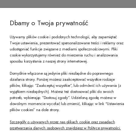
@ZECCORO SOCIAL MEDIA
Dbamy o Twoja prywatność
Używamy plików cookie i podobnych technologii, aby zapamiętać
Twoje ustawienia, prezentować spersonalizowane treści i reklamy oraz
udostępniać funkcje związane z mediami społecznościowymi. Pliki
PREZENT DLA CIEBIE!
cookie wykorzystujemy również do mierzenia ruchu i analizowania
sposobu korzystania z naszej strony internetowej.
-10% na pierwsze zakupy na zeccoro.pl Gdy zapiszesz się do naszego newslet
Domyślnie włączone są jedynie pliki niezbędne do poprawnego
działania strony. Poniżej możesz zaakceptować wszystkie rodzaje
plików, klikając “Zaakceptuj wszystkie”, lub odmówić ich używania (z
Twoje dane będą przetwarzane zgodnie z naszą
polityką prywatności
wyjątkiem niezbędnych). Możesz też dostosować pliki do swoich
potrzeb, wybierając “Dostosuj zgody”. Udzieloną zgodę możesz w
dowolnym momencie wycofać lub zmienić, klikając w link “Ustawienia
POKAŻ PEŁNĄ WERSJĘ STRONY
plików cookies” na dole strony.
Szczegóły o używanych przez nas plikach cookie oraz zasadach
przetwarzania danych osobowych znajdziesz w Polityce prywatności.