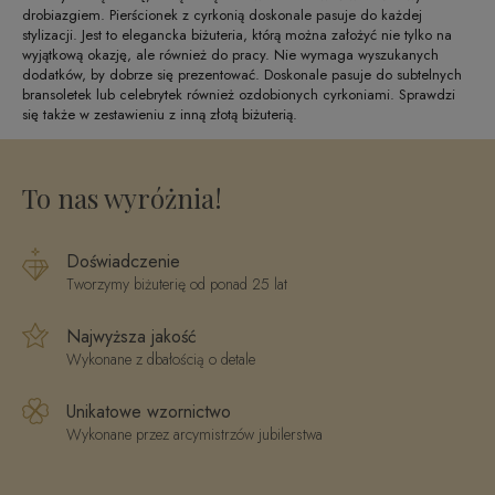
drobiazgiem. Pierścionek z cyrkonią doskonale pasuje do każdej
stylizacji. Jest to elegancka biżuteria, którą można założyć nie tylko na
wyjątkową okazję, ale również do pracy. Nie wymaga wyszukanych
dodatków, by dobrze się prezentować. Doskonale pasuje do subtelnych
bransoletek lub celebrytek również ozdobionych cyrkoniami. Sprawdzi
się także w zestawieniu z inną złotą biżuterią.
To nas wyróżnia!
Doświadczenie
Tworzymy biżuterię od ponad 25 lat
Najwyższa jakość
Wykonane z dbałością o detale
Unikatowe wzornictwo
Wykonane przez arcymistrzów jubilerstwa