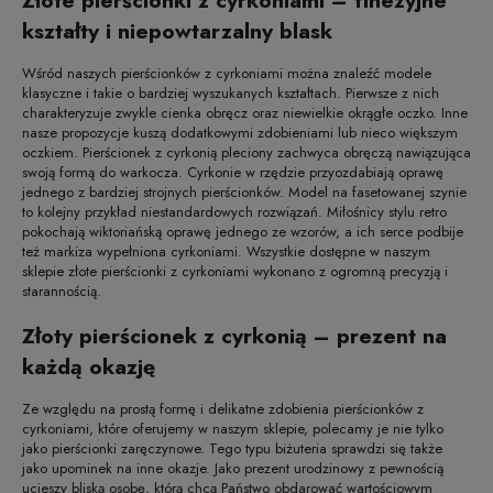
Złote pierścionki z cyrkoniami – finezyjne
kształty i niepowtarzalny blask
Wśród naszych pierścionków z cyrkoniami można znaleźć modele
klasyczne i takie o bardziej wyszukanych kształtach. Pierwsze z nich
charakteryzuje zwykle cienka obręcz oraz niewielkie okrągłe oczko. Inne
nasze propozycje kuszą dodatkowymi zdobieniami lub nieco większym
oczkiem. Pierścionek z cyrkonią pleciony zachwyca obręczą nawiązująca
swoją formą do warkocza. Cyrkonie w rzędzie przyozdabiają oprawę
jednego z bardziej strojnych pierścionków. Model na fasetowanej szynie
to kolejny przykład niestandardowych rozwiązań. Miłośnicy stylu retro
pokochają wiktoriańską oprawę jednego ze wzorów, a ich serce podbije
też markiza wypełniona cyrkoniami. Wszystkie dostępne w naszym
sklepie złote pierścionki z cyrkoniami wykonano z ogromną precyzją i
starannością.
Złoty pierścionek z cyrkonią – prezent na
każdą okazję
Ze względu na prostą formę i delikatne zdobienia pierścionków z
cyrkoniami, które oferujemy w naszym sklepie, polecamy je nie tylko
jako pierścionki zaręczynowe. Tego typu biżuteria sprawdzi się także
jako upominek na inne okazje. Jako prezent urodzinowy z pewnością
ucieszy bliską osobę, którą chcą Państwo obdarować wartościowym