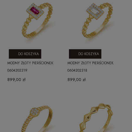
DO KOSZYKA
DO KOSZYKA
MODNY ZŁOTY PIERŚCIONEK
MODNY ZŁOTY PIERŚCIONEK
0604202319
0604202318
899,00 zł
899,00 zł