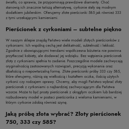
światło, co sprawia, że przypominają prawdziwe diamenty. Choć
stanowią ich znacznie tańszą alternatywę, cyrkonie stały się modnym
dodatkiem jubilerskim. Oferujemy złote pierścionki 585 jak również 333
z tymi urzekającymi kamieniami.
Pierścionek z cyrkoniami – subtelne piękno
W naszym sklepie znajdą Państwo wiele modeli złotych pierścionków z
cyrkoniami. Ich wspólną cechą jest delikatność, subtelność i lekkość.
Zgodnie z obowiązującymi trendami współczesna biżuteria nie powinna
przytłaczać kobiety, ale dodawać jej wdzięku. Bez wątpienia pierścionek
złoty z cyrkoniami spełnia to zadanie. Poszczególne modele zachwycają
oryginalnością zastosowanych rozwiązań, precyzją wykonania oraz
dbałością o niepowtarzalną formę. Złote pierścionki próby 333 czy 585,
które oferujemy, różnią się wielkością i kształtem oczka, ilością użytych
cyrkonii czy rodzajem oprawy. Chcemy, aby mogli Państwo wybrać złoty
pierścionek z cyrkoniami o najbardziej zachwycającym dla Państwa
wzorze. Może to być prosty pierścionek z okrągłym oczkiem lub bardziej
rozbudowany model w postaci pierścionka z wieloma kamieniami, w
którym cyrkonie zdobią również szynę.
Jaką próbę złota wybrać? Złoty pierścionek
750, 333 czy 585?