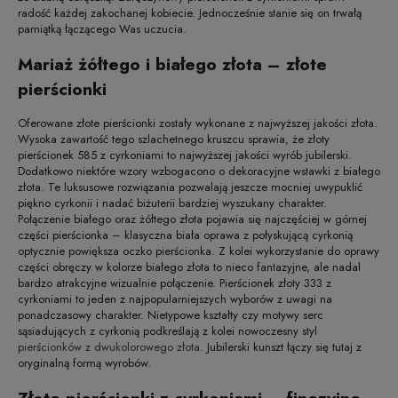
radość każdej zakochanej kobiecie. Jednocześnie stanie się on trwałą
pamiątką łączącego Was uczucia.
Mariaż żółtego i białego złota – złote
pierścionki
Oferowane złote pierścionki zostały wykonane z najwyższej jakości złota.
Wysoka zawartość tego szlachetnego kruszcu sprawia, że złoty
pierścionek 585 z cyrkoniami to najwyższej jakości wyrób jubilerski.
Dodatkowo niektóre wzory wzbogacono o dekoracyjne wstawki z białego
złota. Te luksusowe rozwiązania pozwalają jeszcze mocniej uwypuklić
piękno cyrkonii i nadać biżuterii bardziej wyszukany charakter.
Połączenie białego oraz żółtego złota pojawia się najczęściej w górnej
części pierścionka – klasyczna biała oprawa z połyskującą cyrkonią
optycznie powiększa oczko pierścionka. Z kolei wykorzystanie do oprawy
części obręczy w kolorze białego złota to nieco fantazyjne, ale nadal
bardzo atrakcyjne wizualnie połączenie. Pierścionek złoty 333 z
cyrkoniami to jeden z najpopularniejszych wyborów z uwagi na
ponadczasowy charakter. Nietypowe kształty czy motywy serc
sąsiadujących z cyrkonią podkreślają z kolei nowoczesny styl
pierścionków z dwukolorowego złota
. Jubilerski kunszt łączy się tutaj z
oryginalną formą wyrobów.