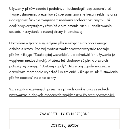
Używamy plików cookie i podobnych technologii, aby zapamiętać
Twoje ustawienia, prezentować spersonalizowane treści i reklamy oraz
udostępniać funkcje związane z mediami społecznościowymi. Pliki
PREZENT DLA CIEBIE!
cookie wykorzystujemy również do mierzenia ruchu i analizowania
sposobu korzystania z naszej strony internetowej.
-10% na pierwsze zakupy na zeccoro.pl Gdy zapiszesz się do naszego newslet
Domyślnie włączone są jedynie pliki niezbędne do poprawnego
działania strony. Poniżej możesz zaakceptować wszystkie rodzaje
plików, klikając “Zaakceptuj wszystkie”, lub odmówić ich używania (z
Twoje dane będą przetwarzane zgodnie z naszą
polityką prywatności
wyjątkiem niezbędnych). Możesz też dostosować pliki do swoich
potrzeb, wybierając “Dostosuj zgody”. Udzieloną zgodę możesz w
dowolnym momencie wycofać lub zmienić, klikając w link “Ustawienia
POKAŻ PEŁNĄ WERSJĘ STRONY
plików cookies” na dole strony.
Szczegóły o używanych przez nas plikach cookie oraz zasadach
przetwarzania danych osobowych znajdziesz w Polityce prywatności.
ZAAKCEPTUJ TYLKO NIEZBĘDNE
PL
DOSTOSUJ ZGODY