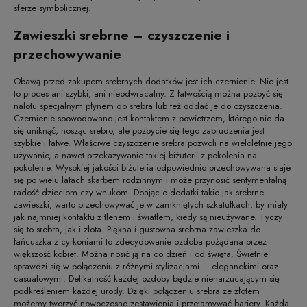
sferze symbolicznej.
Zawieszki srebrne – czyszczenie i
przechowywanie
Obawą przed zakupem srebrnych dodatków jest ich czernienie. Nie jest
to proces ani szybki, ani nieodwracalny. Z łatwością można pozbyć się
nalotu specjalnym płynem do srebra lub też oddać je do czyszczenia.
Czernienie spowodowane jest kontaktem z powietrzem, którego nie da
się uniknąć, nosząc srebro, ale pozbycie się tego zabrudzenia jest
szybkie i łatwe. Właściwe czyszczenie srebra pozwoli na wieloletnie jego
używanie, a nawet przekazywanie takiej biżuterii z pokolenia na
pokolenie. Wysokiej jakości biżuteria odpowiednio przechowywana staje
się po wielu latach skarbem rodzinnym i może przynosić sentymentalną
radość dzieciom czy wnukom. Dbając o dodatki takie jak srebrne
zawieszki, warto przechowywać je w zamkniętych szkatułkach, by miały
jak najmniej kontaktu z tlenem i światłem, kiedy są nieużywane. Tyczy
się to srebra, jak i złota. Piękna i gustowna srebrna zawieszka do
łańcuszka z cyrkoniami to zdecydowanie ozdoba pożądana przez
większość kobiet. Można nosić ją na co dzień i od święta. Świetnie
sprawdzi się w połączeniu z różnymi stylizacjami – eleganckimi oraz
casualowymi. Delikatność każdej ozdoby będzie nienarzucającym się
podkreśleniem każdej urody. Dzięki połączeniu srebra ze złotem
możemy tworzyć nowoczesne zestawienia i przełamywać bariery. Każda