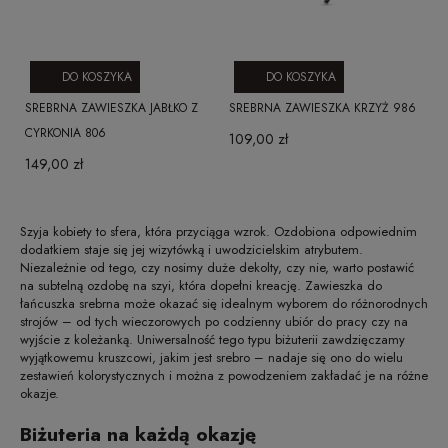
DO KOSZYKA
DO KOSZYKA
SREBRNA ZAWIESZKA JABŁKO Z
SREBRNA ZAWIESZKA KRZYŻ 986
CYRKONIA 806
109,00 zł
149,00 zł
Szyja kobiety to sfera, która przyciąga wzrok. Ozdobiona odpowiednim
dodatkiem staje się jej wizytówką i uwodzicielskim atrybutem.
Niezależnie od tego, czy nosimy duże dekolty, czy nie, warto postawić
na subtelną ozdobę na szyi, która dopełni kreację. Zawieszka do
łańcuszka srebrna może okazać się idealnym wyborem do różnorodnych
strojów – od tych wieczorowych po codzienny ubiór do pracy czy na
wyjście z koleżanką. Uniwersalność tego typu biżuterii zawdzięczamy
wyjątkowemu kruszcowi, jakim jest srebro – nadaje się ono do wielu
zestawień kolorystycznych i można z powodzeniem zakładać je na różne
okazje.
Biżuteria na każdą okazję