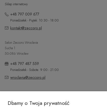
Sklep internetowy
+48 797 009 677
Poniedziałek - Piątek: 10:30 - 18:00
kontakt@zeccoro.pl
Salon Zeccoro Wroclavia
Sucha 1
50-086 Wrocław
+48 797 487 559
Poniedziałek - Sobota: 9:00 - 21:00
wroclavia@zeccoro.pl
@ZECCORO SOCIAL MEDIA
Dbamy o Twoja prywatność