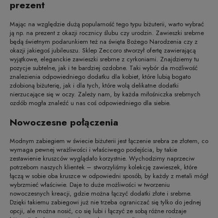
prezent
Mając na względzie dużą popularność tego typu biżuterii, warto wybrać
ją np. na prezent z okazji rocznicy ślubu czy urodzin. Zawieszki srebrne
będą świetnym podarunkiem też na święta Bożego Narodzenia czy z
okazji jakiegoś jubileuszu. Sklep Zeccoro stworzył ofertę zawierającą
wyjątkowe, eleganckie zawieszki srebrne z cyrkoniami. Znajdziemy tu
pozycje subtelne, jak i te bardziej ozdobne. Taki wybór da możliwość
znalezienia odpowiedniego dodatku dla kobiet, które lubią bogato
zdobioną biżuterię, jak i dla tych, które wolą delikatne dodatki
nierzucające się w oczy. Zależy nam, by każda miłośniczka srebrnych
ozdób mogła znaleźć u nas coś odpowiedniego dla siebie.
Nowoczesne połączenia
Modnym zabiegiem w świecie biżuterii jest łączenie srebra ze złotem, co
wymaga pewnej wrażliwości i właściwego podejścia, by takie
zestawienie kruszców wyglądało korzystnie. Wychodzimy naprzeciw
potrzebom naszych klientek – stworzyliśmy kolekcję zawieszek, które
łączą w sobie oba kruszce w odpowiedni sposób, by każdy z metali mógł
wybrzmieć właściwie. Daje to duże możliwości w tworzeniu
nowoczesnych kreacji, gdzie można łączyć dodatki złote i srebrne.
Dzięki takiemu zabiegowi już nie trzeba ograniczać się tylko do jednej
opcji, ale można nosić, co się lubi i łączyć ze sobą różne rodzaje