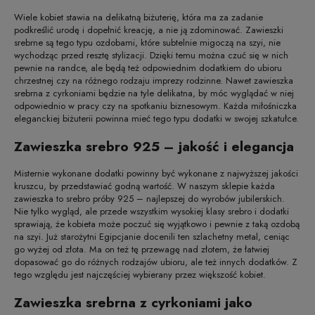
Wiele kobiet stawia na delikatną biżuterię, która ma za zadanie
podkreślić urodę i dopełnić kreację, a nie ją zdominować. Zawieszki
srebrne są tego typu ozdobami, które subtelnie migoczą na szyi, nie
wychodząc przed resztę stylizacji. Dzięki temu można czuć się w nich
pewnie na randce, ale będą też odpowiednim dodatkiem do ubioru
chrzestnej czy na różnego rodzaju imprezy rodzinne. Nawet zawieszka
srebrna z cyrkoniami będzie na tyle delikatna, by móc wyglądać w niej
odpowiednio w pracy czy na spotkaniu biznesowym. Każda miłośniczka
eleganckiej biżuterii powinna mieć tego typu dodatki w swojej szkatułce.
Zawieszka srebro 925 – jakość i elegancja
Misternie wykonane dodatki powinny być wykonane z najwyższej jakości
kruszcu, by przedstawiać godną wartość. W naszym sklepie każda
zawieszka to srebro próby 925 – najlepszej do wyrobów jubilerskich.
Nie tylko wygląd, ale przede wszystkim wysokiej klasy srebro i dodatki
sprawiają, że kobieta może poczuć się wyjątkowo i pewnie z taką ozdobą
na szyi. Już starożytni Egipcjanie docenili ten szlachetny metal, ceniąc
go wyżej od złota. Ma on też tę przewagę nad złotem, że łatwiej
dopasować go do różnych rodzajów ubioru, ale też innych dodatków. Z
tego względu jest najczęściej wybierany przez większość kobiet.
Zawieszka srebrna z cyrkoniami jako