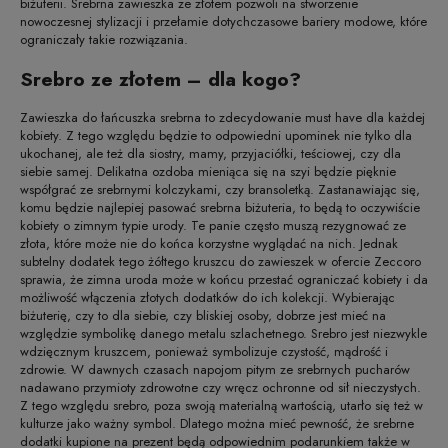
biżuterii. Srebrna zawieszka ze złotem pozwoli na stworzenie
nowoczesnej stylizacji i przełamie dotychczasowe bariery modowe, które
ograniczały takie rozwiązania.
Srebro ze złotem – dla kogo?
Zawieszka do łańcuszka srebrna to zdecydowanie must have dla każdej
kobiety. Z tego względu będzie to odpowiedni upominek nie tylko dla
ukochanej, ale też dla siostry, mamy, przyjaciółki, teściowej, czy dla
siebie samej. Delikatna ozdoba mieniąca się na szyi będzie pięknie
współgrać ze srebrnymi kolczykami, czy bransoletką. Zastanawiając się,
komu będzie najlepiej pasować srebrna biżuteria, to będą to oczywiście
kobiety o zimnym typie urody. Te panie często muszą rezygnować ze
złota, które może nie do końca korzystne wyglądać na nich. Jednak
subtelny dodatek tego żółtego kruszcu do zawieszek w ofercie Zeccoro
sprawia, że zimna uroda może w końcu przestać ograniczać kobiety i da
możliwość włączenia złotych dodatków do ich kolekcji. Wybierając
biżuterię, czy to dla siebie, czy bliskiej osoby, dobrze jest mieć na
względzie symbolikę danego metalu szlachetnego. Srebro jest niezwykle
wdzięcznym kruszcem, ponieważ symbolizuje czystość, mądrość i
zdrowie. W dawnych czasach napojom pitym ze srebrnych pucharów
nadawano przymioty zdrowotne czy wręcz ochronne od sił nieczystych.
Z tego względu srebro, poza swoją materialną wartością, utarło się też w
kulturze jako ważny symbol. Dlatego można mieć pewność, że srebrne
dodatki kupione na prezent będą odpowiednim podarunkiem także w