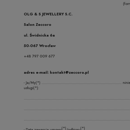
(for
OLG & S JEWELLERY S.C.
Salon Zeccoro
ul. Świdnicka 6a
50-067 Wrocław
+48 797 009 677
adres e-mail: kontakt@zeccoro.pl
- Ja/My(*) .........................................................
usługi(*):
...........................................................................................
...........................................................................................
...........................................................................................
(*)
(*)
- Data zawarcia umowy
/odbioru