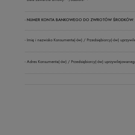
...........................................................................................
-
NUMER KONTA BANKOWEGO DO ZWROTÓW ŚRODKÓW
...........................................................................................
- Imię i nazwisko Konsumenta(-ów) / Przedsiębiorcy(-ów) uprzywi
...........................................................................................
- Adres Konsumenta(-ów) / Przedsiębiorcy(-ów) uprzywilejowaneg
...........................................................................................
...........................................................................................