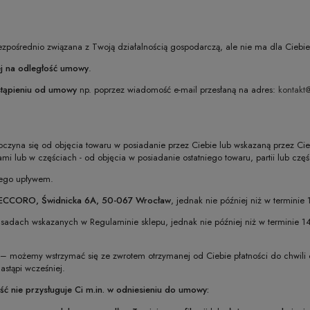
t bezpośrednio związana z Twoją działalnością gospodarczą, ale nie ma dla Cie
ej na odległość umowy
.
stąpieniu od umowy
np. poprzez wiadomość e-mail przesłaną na adres:
kontakt
czyna się od objęcia towaru w posiadanie przez Ciebie lub wskazaną przez Cie
mi lub w częściach - od objęcia w posiadanie ostatniego towaru, partii lub częś
jego upływem.
 ZECCORO, Świdnicka 6A, 50-067 Wrocław
, jednak nie później niż w terminie
sadach wskazanych w Regulaminie sklepu, jednak nie później niż w terminie 1
 – możemy wstrzymać się ze zwrotem otrzymanej od Ciebie płatności do chwili 
astąpi wcześniej.
ć nie przysługuje Ci m.in. w odniesieniu do umowy: