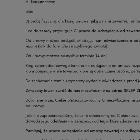
A) konsumentem
albo
B) osobą fizyczną, dla której umowa, jaką z nami zawarłeś, jes
- co do zasady przysługuje Ci
prawo do odstąpienia od zawart
Od umowy możesz odstąpić, składając nam
oświadczenie o od
return
) (
link do formularza szybkiego zwrotu
).
Od umowy możesz odstąpić w terminie
14 dni
.
Bieg czternastodniowego terminu na odstąpienie od umowy rozpo
która obejmuje wiele towarów, które są dostarczane osobno, partia
Do zachowania terminu wystarczy wysłanie oświadczenia przed 
Zwracany towar zwróć do nas niezwłocznie na adres: SKLEP
Dokonane przez Ciebie płatności zwrócimy Ci niezwłocznie na za
od umowy.
Jeśli nie zaproponowaliśmy, że sami odbierzemy od Ciebie towar
dowodu jego odesłania - w zależności od tego, które zdarzenie n
Pamiętaj, że prawo odstąpienia od umowy zawartej na odległoś