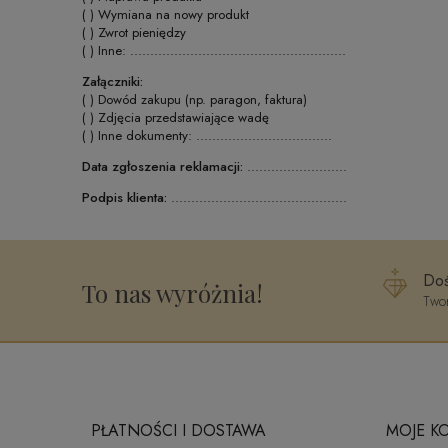
( ) Wymiana na nowy produkt
( ) Zwrot pieniędzy
( ) Inne: ......................................................
Załączniki:
( ) Dowód zakupu (np. paragon, faktura)
( ) Zdjęcia przedstawiające wadę
( ) Inne dokumenty: ..................................
Data zgłoszenia reklamacji:
.........................
Podpis klienta:
............................................
Doś
To nas wyróżnia!
Twor
PŁATNOŚCI I DOSTAWA
MOJE K