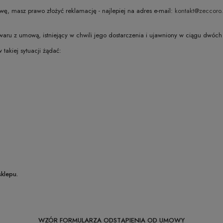
ę, masz prawo złożyć reklamację - najlepiej na adres e-mail:
kontakt@zeccoro.
u z umową, istniejący w chwili jego dostarczenia i ujawniony w ciągu dwóch la
akiej sytuacji żądać:
klepu.
WZÓR FORMULARZA ODSTĄPIENIA OD UMOWY