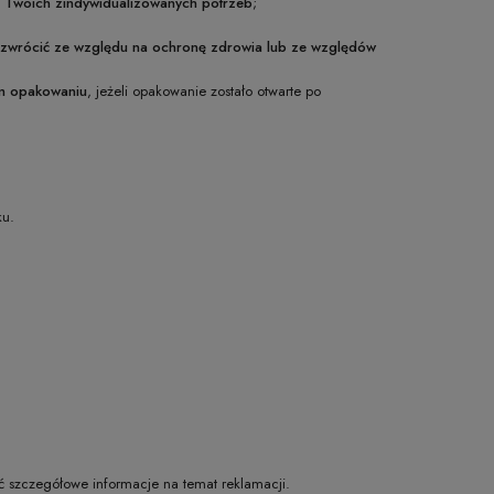
u Twoich zindywidualizowanych potrzeb
;
 zwrócić ze względu na ochronę zdrowia lub ze względów
ym opakowaniu
, jeżeli opakowanie zostało otwarte po
ku.
ać szczegółowe informacje na temat reklamacji.