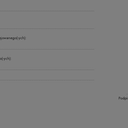
...................................................................................
:
...................................................................................
lejowanego(-ych):
...................................................................................
o(-ych):
...................................................................................
...................................................................................
.
Podpi