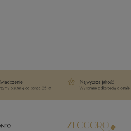
wiadczenie
Najwyższa jakość
zymy biżuterię od ponad 25 lat
Wykonane z dbałością o detale
ONTO