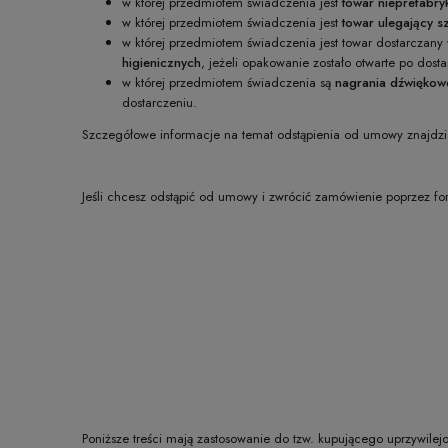
w której przedmiotem świadczenia jest
towar nieprefabr
w której przedmiotem świadczenia jest
towar ulegający s
w której przedmiotem świadczenia jest towar dostarcza
higienicznych
, jeżeli opakowanie zostało otwarte po dosta
w której przedmiotem świadczenia są
nagrania dźwiękow
dostarczeniu.
Szczegółowe informacje na temat odstąpienia od umowy znajdz
Jeśli chcesz odstąpić od umowy i zwrócić zamówienie poprzez fo
Poniższe treści mają zastosowanie do tzw. kupującego uprzywilej