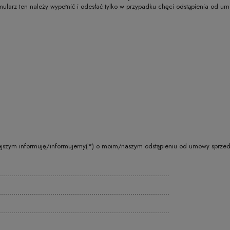
mularz ten należy wypełnić i odesłać tylko w przypadku chęci odstąpienia od u
............ niniejszym informuję/informujemy(*) o moim/naszym odstąpieniu od umowy 
...................................................................................
...................................................................................
...................................................................................