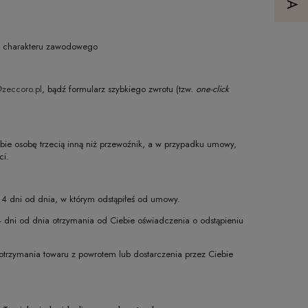
bie charakteru zawodowego
@zeccoro.pl
, bądź formularz szybkiego zwrotu (tzw.
one-click
bie osobę trzecią inną niż przewoźnik, a w przypadku umowy,
ci.
 14 dni od dnia, w którym odstąpiłeś od umowy.
4 dni od dnia otrzymania od Ciebie oświadczenia o odstąpieniu
otrzymania towaru z powrotem lub dostarczenia przez Ciebie