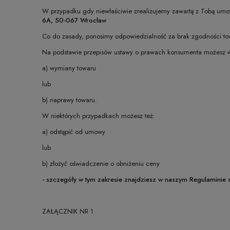
W przypadku gdy niewłaściwie zrealizujemy zawartą z Tobą umow
6A, 50-067 Wrocław
Co do zasady, ponosimy odpowiedzialność za brak zgodności towar
Na podstawie przepisów ustawy o prawach konsumenta możesz w t
a) wymiany towaru
lub
b) naprawy towaru.
W niektórych przypadkach możesz też:
a) odstąpić od umowy
lub
b) złożyć oświadczenie o obniżeniu ceny
- szczegóły w tym zakresie znajdziesz w naszym Regulaminie s
ZAŁĄCZNIK NR 1