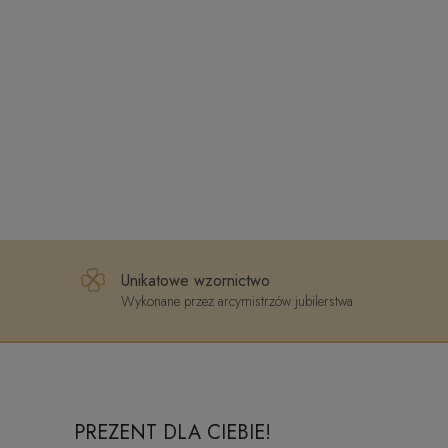
Unikatowe wzornictwo
Wykonane przez arcymistrzów jubilerstwa
PREZENT DLA CIEBIE!