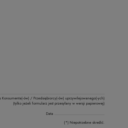
............................................................................................
s Konsumenta(-ów) / Przedsiębiorcy(-ów) uprzywilejowanego(-ych)
(tylko jeżeli formularz jest przesyłany w wersji papierowej)
Data ............................................
(*) Niepotrzebne skreślić.