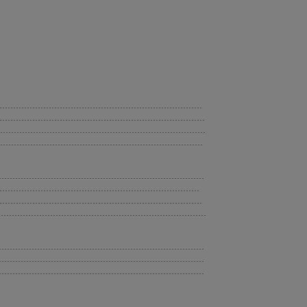
.......................................................................
..........................................................................
..........................................................................
.........................................................................
.......................................................................
....................................................................
.......................................................................
........................................................................
...........................................................................
...........................................................................
...........................................................................