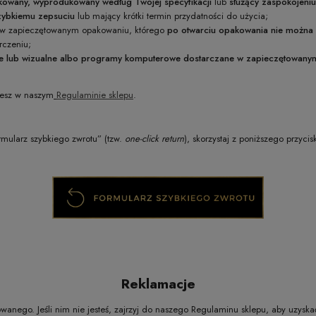
ykowany, wyprodukowany według Twojej specyfikacji
lub
służący zaspokojeni
zybkiemu zepsuciu
lub mający krótki termin przydatności do użycia;
ny w zapieczętowanym opakowaniu, którego
po otwarciu opakowania nie można
rczeniu;
e lub wizualne albo programy komputerowe dostarczane w zapieczętowan
iesz w naszym
Regulaminie sklepu
.
rmularz szybkiego zwrotu” (tzw.
one-click return
), skorzystaj z poniższego przycis
Reklamacje
owanego. Jeśli nim nie jesteś, zajrzyj do naszego Regulaminu sklepu, aby uzysk