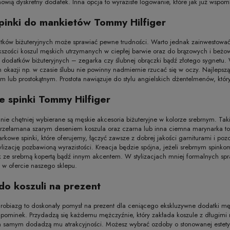
nowią dyskretny dodatek. Inna opcja to wyraziste logowanie, które jak już wspom
spinki do mankietów Tommy Hilfiger
ków biżuteryjnych może sprawiać pewne trudności. Warto jednak zainwestować 
szości koszul męskich utrzymanych w ciepłej barwie oraz do brązowych i beżo
 dodatków biżuteryjnych – zegarka czy ślubnej obrączki bądź złotego sygnetu. W
 okazji np. w czasie ślubu nie powinny nadmiernie rzucać się w oczy. Najlepszą
 lub prostokątnym. Prostota nawiązuje do stylu angielskich dżentelmenów, któ
e spinki Tommy Hilfiger
e chętniej wybierane są męskie akcesoria biżuteryjne w kolorze srebrnym. Takie
przełamana szarym deseniem koszula oraz czarna lub inna ciemna marynarka to
arkowe spinki, które oferujemy, łączyć zawsze z dobrej jakości garniturami i
tylizację pozbawioną wyrazistości. Kreacja będzie spójna, jeżeli srebrnym spin
 ze srebrną kopertą bądź innym akcentem. W stylizacjach mniej formalnych spra
ę w ofercie naszego sklepu.
do koszuli na prezent
robiazg to doskonały pomysł na prezent dla ceniącego ekskluzywne dodatki męż
upominek. Przydadzą się każdemu mężczyźnie, który zakłada koszule z długimi 
ym samym dodadzą mu atrakcyjności. Możesz wybrać ozdoby o stonowanej estetyc