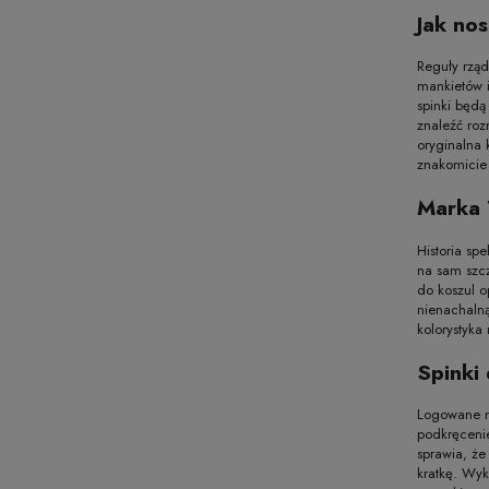
Jak no
Reguły rząd
mankietów i
spinki będą
znaleźć roz
oryginalna 
znakomicie 
Marka 
Historia sp
na sam szcz
do koszul o
nienachalną
kolorystyka
Spinki
Logowane ma
podkręcenie
sprawia, że
kratkę. Wyk