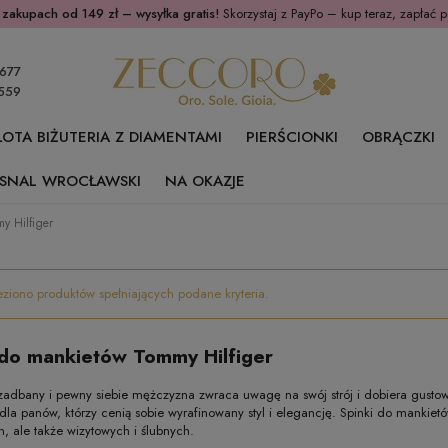
 zakupach od 149 zł – wysyłka gratis!
Skorzystaj z PayPo – kup teraz, zapłać p
677
559
ŁOTA BIŻUTERIA Z DIAMENTAMI
PIERŚCIONKI
OBRĄCZKI
SNAL WROCŁAWSKI
NA OKAZJE
y Hilfiger
eziono produktów spełniających podane kryteria.
 do mankietów Tommy Hilfiger
zadbany i pewny siebie mężczyzna zwraca uwagę na swój strój i dobiera gustow
dla panów, którzy cenią sobie wyrafinowany styl i elegancję. Spinki do mankietó
, ale także wizytowych i ślubnych.