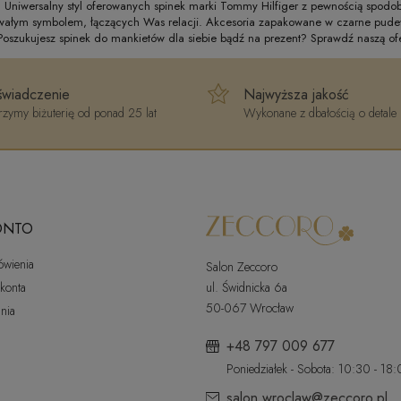
. Uniwersalny styl oferowanych spinek marki Tommy Hilfiger z pewnością spod
trwałym symbolem, łączących Was relacji. Akcesoria zapakowane w czarne pudełk
Poszukujesz spinek do mankietów dla siebie bądź na prezent? Sprawdź naszą of
wiadczenie
Najwyższa jakość
zymy biżuterię od ponad 25 lat
Wykonane z dbałością o detale
ONTO
ówienia
Salon Zeccoro
 konta
ul. Świdnicka 6a
50-067 Wrocław
nia
+48 797 009 677
Poniedziałek - Sobota: 10:30 - 18
salon.wroclaw@zeccoro.pl