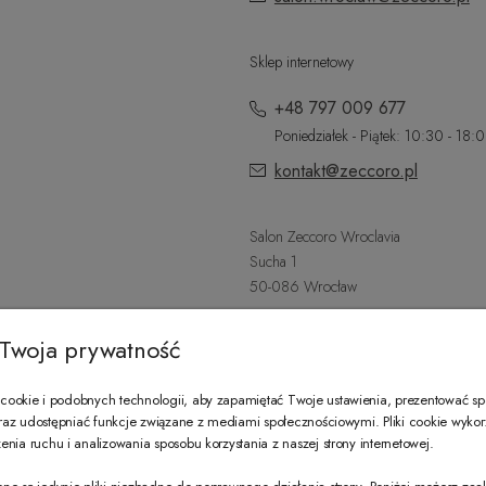
Sklep internetowy
+48 797 009 677
Poniedziałek - Piątek: 10:30 - 18:
kontakt@zeccoro.pl
Salon Zeccoro Wroclavia
Sucha 1
50-086 Wrocław
+48 797 487 559
Twoja prywatność
Poniedziałek - Sobota: 9:00 - 21:
wroclavia@zeccoro.pl
ookie i podobnych technologii, aby zapamiętać Twoje ustawienia, prezentować s
 oraz udostępniać funkcje związane z mediami społecznościowymi. Pliki cookie wyko
nia ruchu i analizowania sposobu korzystania z naszej strony internetowej.
@ZECCORO SOCIAL MEDIA