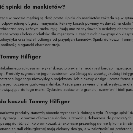
sić spinki do mankietów?
zące w modzie męskiej są dość proste. Spinki do mankietów zakłada się w syt
 odpowiedniej długości marynarki. Rękawy koszuli powinny wystawać na około 
 widoczne przy każdym ruchu ręką. Mają one zdecydowanie ozdobny charakter i 
maite wzory i kolory dodatków dla mężczyzn. Część z nich nawiązuje do klasyc
kolorystyka oraz kształt odbiega od przyjętych kanonów. Spinki do koszuli Tommy 
podkreślą elegancki charakter stroju.
Tommy Hilfiger
ektakularnego sukcesu amerykańskiego projektanta mody jest bardzo inspirująca. 
yt. Produkty sygnowane jego nazwiskiem wyróżniają się wysoką jakością i intr
patrzone logo tego niezwykłego projektanta. Ich ciekawy design i prosta form
, a jednocześnie gustowną stylistykę. Każda para zawiera charakterystyczne dl
 nawiązująca do logo marki. Dyskretne zestawienie granatu, czerwieni i bieli pas
 do koszuli Tommy Hilfiger
rkowe produkty stanowią obecnie wyznacznik dobrego stylu. Dlatego spinki do
 stylizacji. Co ważne oferowane dodatki z łatwością dobierzesz do pozostałych
 pasują do różnych kolorów koszul. Znakomicie prezentują się nie tylko na śnieżn
onane ze stali chirurgicznej mają ciekawy design, a w zależności od preferencj