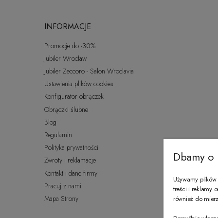
INFORMACJE
Promocje do -30%
Jubiler Wrocław
Jubiler Zeccoro - Salon Wroclavia
Ustawienia plików cookies
Konfigurator obrączek
Obrączki ślubne
Blog
Regulamin
Polityka prywatności
Dbamy o 
Zwroty i reklamacje
Kontakt i dane firmy
Używamy plików c
Pracuj z nami
treści i reklamy
Mapa Strony
również do mierze