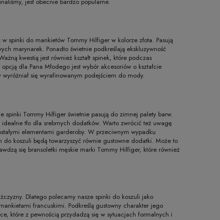
inaliśmy, jest obecnie bardzo popularne.
w spinki do mankietów Tommy Hilfiger w kolorze złota. Pasują
wych marynarek. Ponadto świetnie podkreślają ekskluzywność
ażną kwestią jest również kształt spinek, które podczas
 opcją dla Pana Młodego jest wybór akcesoriów o kształcie
ry wyróżniał się wyrafinowanym podejściem do mody.
 spinki Tommy Hilfiger świetnie pasują do zimnej palety barw.
 idealne tło dla srebrnych dodatków. Warto zwrócić też uwagę
 pozostałymi elementami garderoby. W przeciwnym wypadku
kom do koszuli będą towarzyszyć równie gustowne dodatki. Może to
wdzą się bransoletki męskie marki Tommy Hilfiger, które również
czyzny. Dlatego polecamy nasze spinki do koszuli jako
mankietami francuskimi. Podkreślą gustowny charakter jego
e, które z pewnością przydadzą się w sytuacjach formalnych i