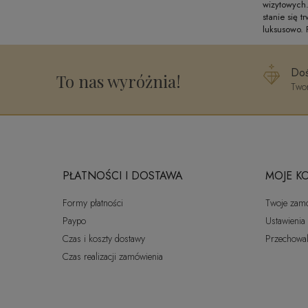
wizytowych
stanie się 
luksusowo. 
Doś
To nas wyróżnia!
Twor
PŁATNOŚCI I DOSTAWA
MOJE K
Formy płatności
Twoje zam
Paypo
Ustawienia
Czas i koszty dostawy
Przechowal
Czas realizacji zamówienia