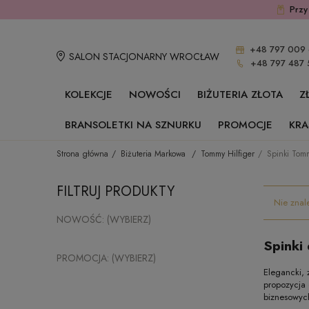
Przy
+48 797 009 
SALON STACJONARNY WROCŁAW
+48 797 487 
KOLEKCJE
NOWOŚCI
BIŻUTERIA ZŁOTA
Z
BRANSOLETKI NA SZNURKU
PROMOCJE
KRA
Strona główna
Biżuteria Markowa
Tommy Hilfiger
Spinki Tomm
FILTRUJ PRODUKTY
Nie znal
NOWOŚĆ: (WYBIERZ)
Spinki
PROMOCJA: (WYBIERZ)
Elegancki, 
propozycja 
biznesowych