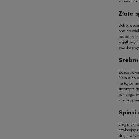
wstawki sta
Złote 
Dobór dodat
one do więk
pozostałych
wyjątkowych
kwadratowym
Srebrn
Zdecydowani
Biała albo 
na to, by m
stworzysz s
być zegarek
znajdują si
Spinki 
Elegancki d
atrakcyjny 
stroju, a t