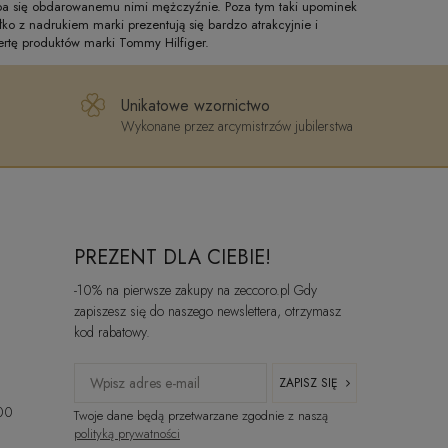
oba się obdarowanemu nimi mężczyźnie. Poza tym taki upominek
o z nadrukiem marki prezentują się bardzo atrakcyjnie i
ertę produktów marki Tommy Hilfiger.
Unikatowe wzornictwo
Wykonane przez arcymistrzów jubilerstwa
PREZENT DLA CIEBIE!
-10% na pierwsze zakupy na zeccoro.pl Gdy
zapiszesz się do naszego newslettera, otrzymasz
kod rabatowy.
ZAPISZ SIĘ
:00
Twoje dane będą przetwarzane zgodnie z naszą
polityką prywatności