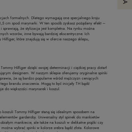
uacjach formalnych. Dlatego wymagają one specjalnego kroju
1,5 cm spod marynarki. W ten sposób zyskasz pożądany efekt –
sprawiają, że stylizacja jest kompletna. Na rynku można
znych wzorów, inne bywają bardziej ekscentryczne. Ich
Hilfiger, które znajdują się w ofercie naszego sklepu,
Tommy Hilfiger dzięki swojej determinacji i ciężkiej pracy dotarł
ygującym designem. W naszym sklepie oferujemy oryginalne spinki
a sprawia, że są bardzo popularne wśród mężczyzn ceniących
a tego brandu znaczenia. Mogą to być inicjały TH bądź
uje do większości marynarek i koszul.
 koszuli Tommy Hilfiger staną się idealnym sposobem na
 elementów garderoby. Uniwersalny styl spinek do mankietów
obiałym mankiecie, ale także na koszuli w delikatne prążki czy
i można wybrać spinki w kolorze srebra bądź złota. Kolorowe